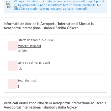
Vă rugăm să rețineți că prețurile enumerate pe această pagină pot să
nu fie actualizate și pot fi modificate fără notificare prealabilă. Ne
străduim să oferim cele mai exacte și actuale informații.
Informații de zbor de la Aeroportul Internațional Muscat la
Aeroportul Internațional Istanbul Sabiha Gökçen
Oferte de zboruri exclusive
Muscat - Istanbul
lei 584
Luna cu cel mai mic tarif
Iul.
Total destinații
1
Verificați orarul zborurilor de la Aeroportul Internațional Muscat la
Aeroportul Internațional Istanbul Sabiha Gökçen