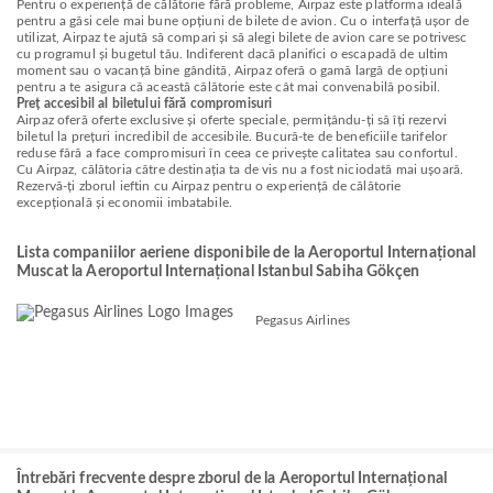
Pentru o experiență de călătorie fără probleme, Airpaz este platforma ideală
pentru a găsi cele mai bune opțiuni de bilete de avion. Cu o interfață ușor de
utilizat, Airpaz te ajută să compari și să alegi bilete de avion care se potrivesc
cu programul și bugetul tău. Indiferent dacă planifici o escapadă de ultim
moment sau o vacanță bine gândită, Airpaz oferă o gamă largă de opțiuni
pentru a te asigura că această călătorie este cât mai convenabilă posibil.
Preț accesibil al biletului fără compromisuri
Airpaz oferă oferte exclusive și oferte speciale, permițându-ți să îți rezervi
biletul la prețuri incredibil de accesibile. Bucură-te de beneficiile tarifelor
reduse fără a face compromisuri în ceea ce privește calitatea sau confortul.
Cu Airpaz, călătoria către destinația ta de vis nu a fost niciodată mai ușoară.
Rezervă-ți zborul ieftin cu Airpaz pentru o experiență de călătorie
excepțională și economii imbatabile.
Lista companiilor aeriene disponibile de la Aeroportul Internațional
Muscat la Aeroportul Internațional Istanbul Sabiha Gökçen
Pegasus Airlines
Întrebări frecvente despre zborul de la Aeroportul Internațional