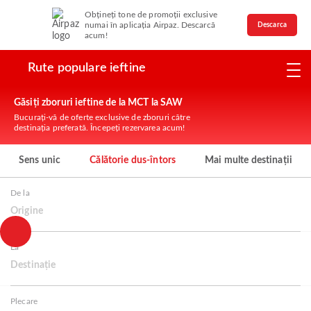
Obțineți tone de promoții exclusive
numai în aplicația Airpaz. Descarcă
Descarca
acum!
Rute populare ieftine
Găsiți zboruri ieftine de la MCT la SAW
Bucurați-vă de oferte exclusive de zboruri către
destinația preferată. Începeți rezervarea acum!
Sens unic
Călătorie dus-întors
Mai multe destinații
De la
Origine
La
Destinație
Plecare