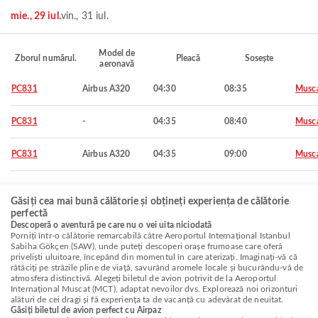
mie., 29 iul.
vin., 31 iul.
Model de
Zborul numărul.
Pleacă
Sosește
aeronavă
PC831
Airbus A320
04:30
08:35
Musc
PC831
-
04:35
08:40
Musc
PC831
Airbus A320
04:35
09:00
Musc
Găsiți cea mai bună călătorie și obțineți experiența de călătorie
perfectă
Descoperă o aventură pe care nu o vei uita niciodată
Porniți într-o călătorie remarcabilă către Aeroportul Internațional Istanbul
Sabiha Gökçen (SAW), unde puteți descoperi orașe frumoase care oferă
priveliști uluitoare, începând din momentul în care aterizați. Imaginați-vă că
rătăciți pe străzile pline de viață, savurând aromele locale și bucurându-vă de
atmosfera distinctivă. Alegeți biletul de avion potrivit de la Aeroportul
Internațional Muscat (MCT), adaptat nevoilor dvs. Explorează noi orizonturi
alături de cei dragi și fă experiența ta de vacanță cu adevărat de neuitat.
Găsiți biletul de avion perfect cu Airpaz