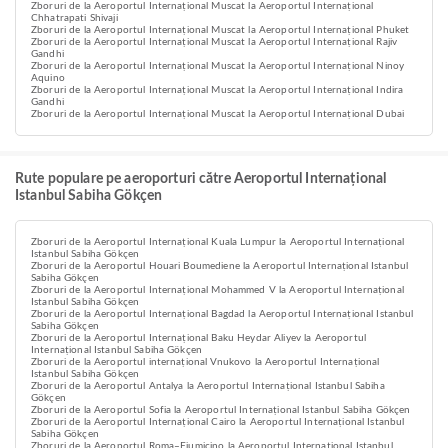
Zboruri de la Aeroportul Internațional Muscat la Aeroportul Internațional
Chhatrapati Shivaji
Zboruri de la Aeroportul Internațional Muscat la Aeroportul Internațional Phuket
Zboruri de la Aeroportul Internațional Muscat la Aeroportul Internațional Rajiv
Gandhi
Zboruri de la Aeroportul Internațional Muscat la Aeroportul Internațional Ninoy
Aquino
Zboruri de la Aeroportul Internațional Muscat la Aeroportul Internațional Indira
Gandhi
Zboruri de la Aeroportul Internațional Muscat la Aeroportul Internațional Dubai
Rute populare pe aeroporturi către Aeroportul Internațional
Istanbul Sabiha Gökçen
Zboruri de la Aeroportul Internațional Kuala Lumpur la Aeroportul Internațional
Istanbul Sabiha Gökçen
Zboruri de la Aeroportul Houari Boumediene la Aeroportul Internațional Istanbul
Sabiha Gökçen
Zboruri de la Aeroportul Internațional Mohammed V la Aeroportul Internațional
Istanbul Sabiha Gökçen
Zboruri de la Aeroportul Internațional Bagdad la Aeroportul Internațional Istanbul
Sabiha Gökçen
Zboruri de la Aeroportul Internațional Baku Heydar Aliyev la Aeroportul
Internațional Istanbul Sabiha Gökçen
Zboruri de la Aeroportul internațional Vnukovo la Aeroportul Internațional
Istanbul Sabiha Gökçen
Zboruri de la Aeroportul Antalya la Aeroportul Internațional Istanbul Sabiha
Gökçen
Zboruri de la Aeroportul Sofia la Aeroportul Internațional Istanbul Sabiha Gökçen
Zboruri de la Aeroportul Internațional Cairo la Aeroportul Internațional Istanbul
Sabiha Gökçen
Zboruri de la Aeroportul Roma–Fiumicino la Aeroportul Internațional Istanbul