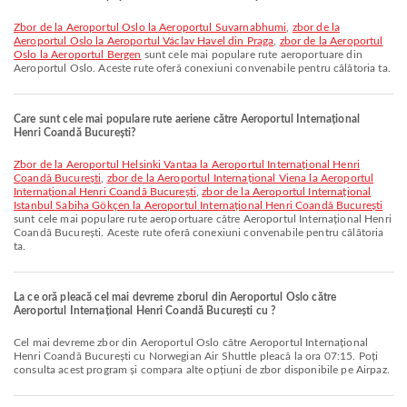
zbor de la Aeroportul Oslo la Aeroportul Suvarnabhumi
,
zbor de la
Aeroportul Oslo la Aeroportul Václav Havel din Praga
,
zbor de la Aeroportul
Oslo la Aeroportul Bergen
sunt cele mai populare rute aeroportuare din
Aeroportul Oslo. Aceste rute oferă conexiuni convenabile pentru călătoria ta.
Care sunt cele mai populare rute aeriene către Aeroportul Internațional
Henri Coandă București?
zbor de la Aeroportul Helsinki Vantaa la Aeroportul Internațional Henri
Coandă București
,
zbor de la Aeroportul Internațional Viena la Aeroportul
Internațional Henri Coandă București
,
zbor de la Aeroportul Internațional
Istanbul Sabiha Gökçen la Aeroportul Internațional Henri Coandă București
sunt cele mai populare rute aeroportuare către Aeroportul Internațional Henri
Coandă București. Aceste rute oferă conexiuni convenabile pentru călătoria
ta.
La ce oră pleacă cel mai devreme zborul din Aeroportul Oslo către
Aeroportul Internațional Henri Coandă București cu ?
Cel mai devreme zbor din Aeroportul Oslo către Aeroportul Internațional
Henri Coandă București cu Norwegian Air Shuttle pleacă la ora 07:15. Poți
consulta acest program și compara alte opțiuni de zbor disponibile pe Airpaz.