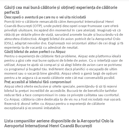
Găsiți cea mai bună călătorie și obțineți experiența de călătorie
perfectă
Descoperă o aventură pe care nu o vei uita niciodată
Porniți într-o călătorie remarcabilă către Aeroportul Internațional Henri
Coandă București (OTP), unde puteți descoperi orașe frumoase care oferă
priveliști uluitoare, începând din momentul în care aterizați. Imaginați-vă că
rătăciți pe străzile pline de viață, savurând aromele locale și bucurându-vă de
atmosfera distinctivă. Alegeți biletul de avion potrivit de la Aeroportul Oslo
(OSL), adaptat nevoilor dvs. Explorează noi orizonturi alături de cei dragi și fă
experiența ta de vacanță cu adevărat de neuitat.
Găsiți biletul de avion perfect cu Airpaz
Pentru o experiență de călătorie fără probleme, Airpaz este platforma ideală
pentru a găsi cele mai bune opțiuni de bilete de avion. Cu o interfață ușor de
utilizat, Airpaz te ajută să compari și să alegi bilete de avion care se potrivesc
cu programul și bugetul tău. Indiferent dacă planifici o escapadă de ultim
moment sau o vacanță bine gândită, Airpaz oferă o gamă largă de opțiuni
pentru a te asigura că această călătorie este cât mai convenabilă posibil.
Preț accesibil al biletului fără compromisuri
Airpaz oferă oferte exclusive și oferte speciale, permițându-ți să îți rezervi
biletul la prețuri incredibil de accesibile. Bucură-te de beneficiile tarifelor
reduse fără a face compromisuri în ceea ce privește calitatea sau confortul.
Cu Airpaz, călătoria către destinația ta de vis nu a fost niciodată mai ușoară.
Rezervă-ți zborul ieftin cu Airpaz pentru o experiență de călătorie
excepțională și economii imbatabile.
Lista companiilor aeriene disponibile de la Aeroportul Oslo la
Aeroportul Internațional Henri Coandă București