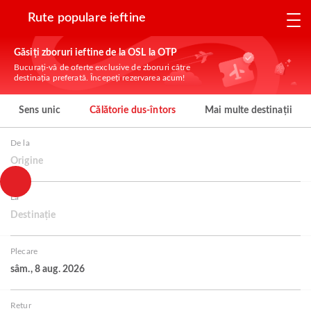
Rute populare ieftine
Găsiți zboruri ieftine de la OSL la OTP
Bucurați-vă de oferte exclusive de zboruri către
destinația preferată. Începeți rezervarea acum!
Sens unic
Călătorie dus-întors
Mai multe destinații
De la
Origine
La
Destinație
Plecare
sâm., 8 aug. 2026
Retur