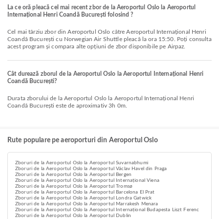
La ce oră pleacă cel mai recent zbor de la Aeroportul Oslo la Aeroportul
Internațional Henri Coandă București folosind ?
Cel mai târziu zbor din Aeroportul Oslo către Aeroportul Internațional Henri
Coandă București cu Norwegian Air Shuttle pleacă la ora 15:50. Poți consulta
acest program și compara alte opțiuni de zbor disponibile pe Airpaz.
Cât durează zborul de la Aeroportul Oslo la Aeroportul Internațional Henri
Coandă București?
Durata zborului de la Aeroportul Oslo la Aeroportul Internațional Henri
Coandă București este de aproximativ 3h 0m.
Rute populare pe aeroporturi din Aeroportul Oslo
Zboruri de la Aeroportul Oslo la Aeroportul Suvarnabhumi
Zboruri de la Aeroportul Oslo la Aeroportul Václav Havel din Praga
Zboruri de la Aeroportul Oslo la Aeroportul Bergen
Zboruri de la Aeroportul Oslo la Aeroportul Internațional Viena
Zboruri de la Aeroportul Oslo la Aeroportul Tromsø
Zboruri de la Aeroportul Oslo la Aeroportul Barcelona El Prat
Zboruri de la Aeroportul Oslo la Aeroportul Londra Gatwick
Zboruri de la Aeroportul Oslo la Aeroportul Marrakesh Menara
Zboruri de la Aeroportul Oslo la Aeroportul Internațional Budapesta Liszt Ferenc
Zboruri de la Aeroportul Oslo la Aeroportul Dublin