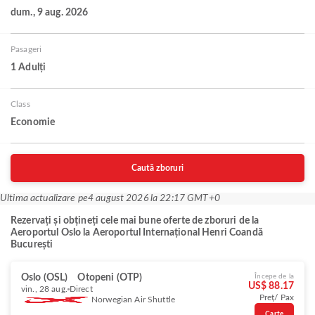
dum., 9 aug. 2026
Pasageri
1 Adulți
Class
Economie
Caută zboruri
Ultima actualizare pe
4 august 2026 la 22:17 GMT+0
Rezervați și obțineți cele mai bune oferte de zboruri de la
Aeroportul Oslo la Aeroportul Internațional Henri Coandă
București
Oslo (OSL)
Otopeni (OTP)
Începe de la
US$ 88.17
vin., 28 aug.
Direct
Preț/ Pax
Norwegian Air Shuttle
Carte