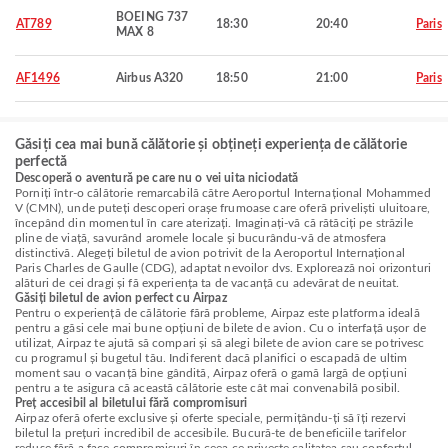
BOEING 737
AT789
18:30
20:40
Paris
MAX 8
AF1496
Airbus A320
18:50
21:00
Paris
Găsiți cea mai bună călătorie și obțineți experiența de călătorie
perfectă
Descoperă o aventură pe care nu o vei uita niciodată
Porniți într-o călătorie remarcabilă către Aeroportul Internațional Mohammed
V (CMN), unde puteți descoperi orașe frumoase care oferă priveliști uluitoare,
începând din momentul în care aterizați. Imaginați-vă că rătăciți pe străzile
pline de viață, savurând aromele locale și bucurându-vă de atmosfera
distinctivă. Alegeți biletul de avion potrivit de la Aeroportul Internațional
Paris Charles de Gaulle (CDG), adaptat nevoilor dvs. Explorează noi orizonturi
alături de cei dragi și fă experiența ta de vacanță cu adevărat de neuitat.
Găsiți biletul de avion perfect cu Airpaz
Pentru o experiență de călătorie fără probleme, Airpaz este platforma ideală
pentru a găsi cele mai bune opțiuni de bilete de avion. Cu o interfață ușor de
utilizat, Airpaz te ajută să compari și să alegi bilete de avion care se potrivesc
cu programul și bugetul tău. Indiferent dacă planifici o escapadă de ultim
moment sau o vacanță bine gândită, Airpaz oferă o gamă largă de opțiuni
pentru a te asigura că această călătorie este cât mai convenabilă posibil.
Preț accesibil al biletului fără compromisuri
Airpaz oferă oferte exclusive și oferte speciale, permițându-ți să îți rezervi
biletul la prețuri incredibil de accesibile. Bucură-te de beneficiile tarifelor