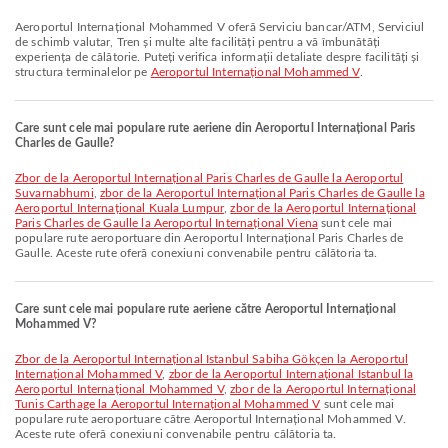
Aeroportul Internațional Mohammed V oferă Serviciu bancar/ATM, Serviciul
de schimb valutar, Tren și multe alte facilități pentru a vă îmbunătăți
experiența de călătorie. Puteți verifica informații detaliate despre facilități și
structura terminalelor pe
Aeroportul Internațional Mohammed V
.
Care sunt cele mai populare rute aeriene din Aeroportul Internațional Paris
Charles de Gaulle?
zbor de la Aeroportul Internațional Paris Charles de Gaulle la Aeroportul
Suvarnabhumi
,
zbor de la Aeroportul Internațional Paris Charles de Gaulle la
Aeroportul Internațional Kuala Lumpur
,
zbor de la Aeroportul Internațional
Paris Charles de Gaulle la Aeroportul Internațional Viena
sunt cele mai
populare rute aeroportuare din Aeroportul Internațional Paris Charles de
Gaulle. Aceste rute oferă conexiuni convenabile pentru călătoria ta.
Care sunt cele mai populare rute aeriene către Aeroportul Internațional
Mohammed V?
zbor de la Aeroportul Internațional Istanbul Sabiha Gökçen la Aeroportul
Internațional Mohammed V
,
zbor de la Aeroportul Internațional Istanbul la
Aeroportul Internațional Mohammed V
,
zbor de la Aeroportul Internațional
Tunis Carthage la Aeroportul Internațional Mohammed V
sunt cele mai
populare rute aeroportuare către Aeroportul Internațional Mohammed V.
Aceste rute oferă conexiuni convenabile pentru călătoria ta.