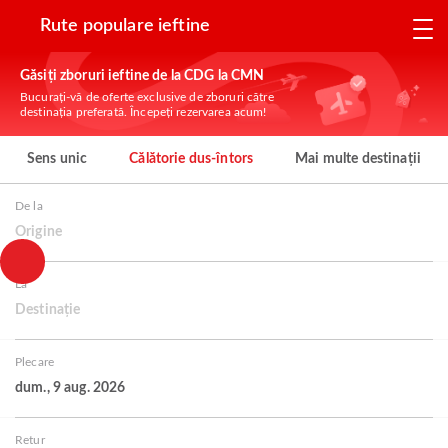
Rute populare ieftine
Găsiți zboruri ieftine de la CDG la CMN
Bucurați-vă de oferte exclusive de zboruri către
destinația preferată. Începeți rezervarea acum!
Sens unic
Călătorie dus-întors
Mai multe destinații
De la
Origine
La
Destinație
Plecare
dum., 9 aug. 2026
Retur