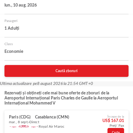
lun., 10 aug. 2026
Pasageri
1 Adulți
Class
Economie
Caută zboruri
Ultima actualizare pe
8 august 2026 la 21:54 GMT+0
Rezervați și obțineți cele mai bune oferte de zboruri de la
Aeroportul Internațional Paris Charles de Gaulle la Aeroportul
Internațional Mohammed V
Paris (CDG)
Casablanca (CMN)
Începe de la
US$ 167.01
mar., 8 sept.
Direct
Preț/ Pax
Royal Air Maroc
Carte