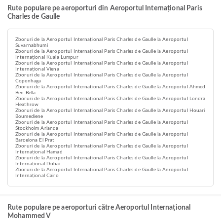
Rute populare pe aeroporturi din Aeroportul Internațional Paris
Charles de Gaulle
Zboruri de la Aeroportul Internațional Paris Charles de Gaulle la Aeroportul
Suvarnabhumi
Zboruri de la Aeroportul Internațional Paris Charles de Gaulle la Aeroportul
Internațional Kuala Lumpur
Zboruri de la Aeroportul Internațional Paris Charles de Gaulle la Aeroportul
Internațional Viena
Zboruri de la Aeroportul Internațional Paris Charles de Gaulle la Aeroportul
Copenhaga
Zboruri de la Aeroportul Internațional Paris Charles de Gaulle la Aeroportul Ahmed
Ben Bella
Zboruri de la Aeroportul Internațional Paris Charles de Gaulle la Aeroportul Londra
Heathrow
Zboruri de la Aeroportul Internațional Paris Charles de Gaulle la Aeroportul Houari
Boumediene
Zboruri de la Aeroportul Internațional Paris Charles de Gaulle la Aeroportul
Stockholm Arlanda
Zboruri de la Aeroportul Internațional Paris Charles de Gaulle la Aeroportul
Barcelona El Prat
Zboruri de la Aeroportul Internațional Paris Charles de Gaulle la Aeroportul
Internațional Hamad
Zboruri de la Aeroportul Internațional Paris Charles de Gaulle la Aeroportul
Internațional Dubai
Zboruri de la Aeroportul Internațional Paris Charles de Gaulle la Aeroportul
Internațional Cairo
Rute populare pe aeroporturi către Aeroportul Internațional
Mohammed V