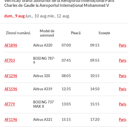
Verificați orarul zborurilor de la Aeroportul Internațional Paris
Charles de Gaulle la Aeroportul Internațional Mohammed V
dum., 9 aug.
lun., 10 aug.
mie., 12 aug.
Model de
Zborul numărul.
Pleacă
Sosește
aeronavă
AF1896
Airbus A320
07:00
09:15
Paris
BOEING 787-
AT703
07:45
09:55
Paris
9
AF1296
Airbus 320
08:05
10:15
Paris
AF1596
Airbus A319
12:35
14:50
Paris
BOEING 737
AT779
13:05
15:15
Paris
MAX 8
AF1196
Airbus A321
15:15
17:20
Paris