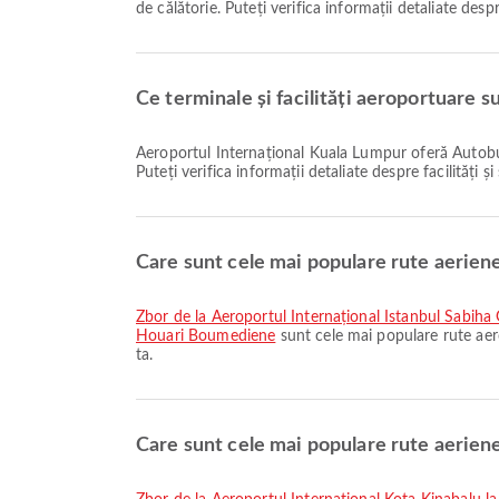
de călătorie. Puteți verifica informații detaliate despr
Ce terminale și facilități aeroportuare 
Aeroportul Internațional Kuala Lumpur oferă Autobuz de transfer, Scaun cu rotile, Cameră de pepinieră și multe alte facilități pentru a vă îmbunătăți experiența de călătorie.
Puteți verifica informații detaliate despre facilități 
Care sunt cele mai populare rute aerien
zbor de la Aeroportul Internațional Istanbul Sabi
Houari Boumediene
sunt cele mai populare rute aer
ta.
Care sunt cele mai populare rute aerien