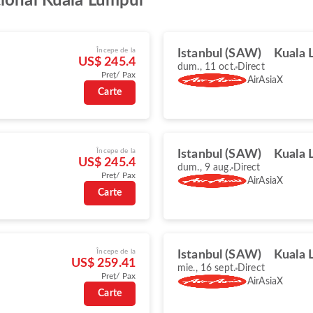
țional Kuala Lumpur
Începe de la
Istanbul (SAW)
Kuala 
US$ 245.4
dum., 11 oct.
Direct
Preț/ Pax
AirAsiaX
Carte
Începe de la
Istanbul (SAW)
Kuala 
US$ 245.4
dum., 9 aug.
Direct
Preț/ Pax
AirAsiaX
Carte
Începe de la
Istanbul (SAW)
Kuala 
US$ 259.41
mie., 16 sept.
Direct
Preț/ Pax
AirAsiaX
Carte