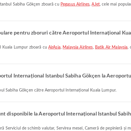
l Istanbul Sabiha Gökçen zboară cu
Pegasus Airlines
,
AJet
, cele mai popula
ulare pentru zboruri către Aeroportul Internațional Ku
onal Kuala Lumpur zboară cu
AirAsia
,
Malaysia Airlines
,
Batik Air Malaysia
,
portul Internațional Istanbul Sabiha Gökçen la Aeroport
anbul Sabiha Gökçen către Aeroportul Internațional Kuala Lumpur.
unt disponibile la Aeroportul Internațional Istanbul Sab