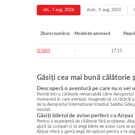
vin., 7 aug. 2026
dum., 9 aug. 2026
Zborul numărul.
Model de aeronavă
Pleac
D7605
-
17:15
Găsiți cea mai bună călătorie 
Descoperă o aventură pe care nu o vei u
Porniți într-o călătorie remarcabilă către Aeroportu
momentul în care aterizați. Imaginați-vă că rătăciți p
de la Aeroportul Internațional Istanbul Sabiha Gökçe
neuitat.
Găsiți biletul de avion perfect cu Airpaz
Pentru o experiență de călătorie fără probleme, Airpa
ajută să compari și să alegi bilete de avion care se
Airpaz oferă o gamă largă de opțiuni pentru a te asig