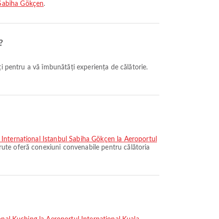
 Sabiha Gökçen
.
?
 Internațional Istanbul Sabiha Gökçen la Aeroportul
rute oferă conexiuni convenabile pentru călătoria