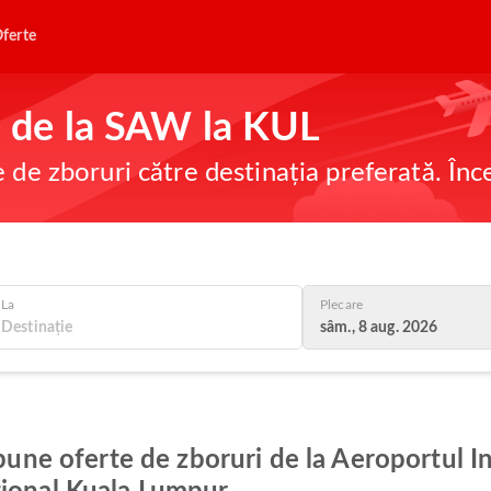
ferte
ne de la SAW la KUL
e de zboruri către destinația preferată. În
La
Plecare
sâm., 8 aug. 2026
 bune oferte de zboruri de la Aeroportul I