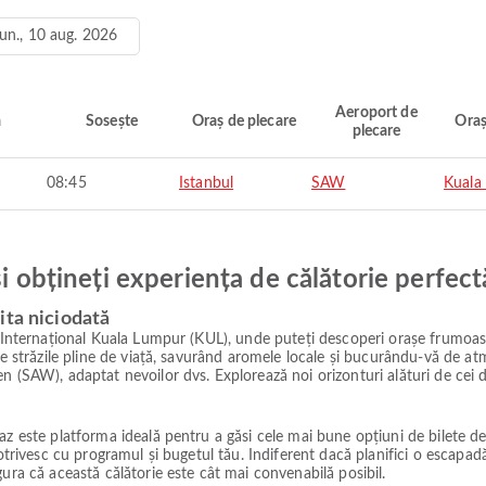
lun., 10 aug. 2026
Aeroport de
ă
Sosește
Oraș de plecare
Oraș
plecare
08:45
Istanbul
SAW
Kuala
și obțineți experiența de călătorie perfect
ita niciodată
l Internațional Kuala Lumpur (KUL), unde puteți descoperi orașe frumoase 
e străzile pline de viață, savurând aromele locale și bucurându-vă de atmo
n (SAW), adaptat nevoilor dvs. Explorează noi orizonturi alături de cei d
z este platforma ideală pentru a găsi cele mai bune opțiuni de bilete de a
 potrivesc cu programul și bugetul tău. Indiferent dacă planifici o escap
ura că această călătorie este cât mai convenabilă posibil.