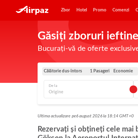
Zbor
Hotel
Promo
Comenzi
O
Găsiți zboruri iefti
Bucurați-vă de oferte exclusiv
Călătorie dus-întors
Economie
1 Pasageri
De la
Ultima actualizare pe
6 august 2026 la 18:14 GMT+0
Rezervați și obțineți cele mai