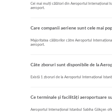
Cei mai mulți călători din Aeroportul Internaționa
aeroport.
Care companii aeriene sunt cele mai pop
Majoritatea călătorilor către Aeroportul Internați
aeroport.
Câte zboruri sunt disponibile de la Aero
Există 1 zboruri de la Aeroportul Internațional Ist
Ce terminale și facilități aeroportuare s
Aeroportul Internațional Istanbul Sabiha Gökçen oferă Serviciul de schimb valutar, Servirea mesei, Cameră de pepinieră și multe alte facilități pentru a vă îmbunătăți experiența