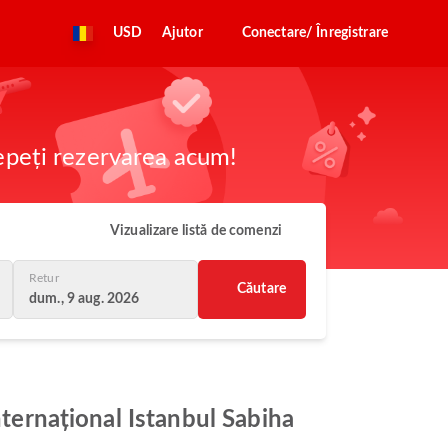
USD
Ajutor
Conectare/ Înregistrare
cepeți rezervarea acum!
Vizualizare listă de comenzi
Retur
Căutare
dum., 9 aug. 2026
nternațional Istanbul Sabiha