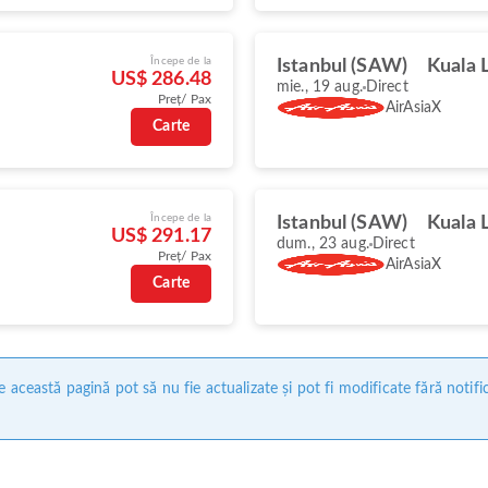
Începe de la
Istanbul (SAW)
Kuala 
US$ 286.48
mie., 19 aug.
Direct
Preț/ Pax
AirAsiaX
Carte
Începe de la
Istanbul (SAW)
Kuala 
US$ 291.17
dum., 23 aug.
Direct
Preț/ Pax
AirAsiaX
Carte
 această pagină pot să nu fie actualizate și pot fi modificate fără notifi