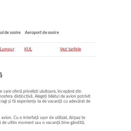
ul de sosire
Aeroport de sosire
 Lumpur
KUL
Vezi tarifele
ă
care oferă priveliști uluitoare, începând din
sfera distinctivă. Alegeți biletul de avion potrivit
ragi și fă experiența ta de vacanță cu adevărat de
vion. Cu o interfață ușor de utilizat, Airpaz te
adă de ultim moment sau o vacanță bine gândită,