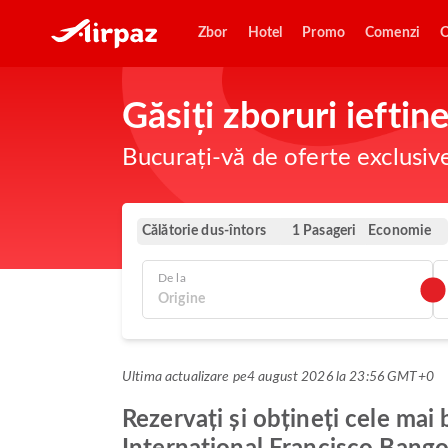
Zbor
Hotel
Promo
Comenzi
O
Găsiți zboruri iefti
Bucurați-vă de oferte exclusiv
Călătorie dus-întors
Economie
1 Pasageri
De la
Ultima actualizare pe
4 august 2026 la 23:56 GMT+0
Rezervați și obțineți cele mai