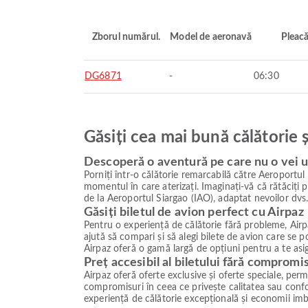
Zborul numărul.
Model de aeronavă
Pleac
DG6871
-
06:30
Găsiți cea mai bună călătorie 
Descoperă o aventură pe care nu o vei u
Porniți într-o călătorie remarcabilă către Aeroportu
momentul în care aterizați. Imaginați-vă că rătăciți p
de la Aeroportul Siargao (IAO), adaptat nevoilor dvs.
Găsiți biletul de avion perfect cu Airpaz
Pentru o experiență de călătorie fără probleme, Airpa
ajută să compari și să alegi bilete de avion care se
Airpaz oferă o gamă largă de opțiuni pentru a te asig
Preț accesibil al biletului fără compromi
Airpaz oferă oferte exclusive și oferte speciale, permiț
compromisuri în ceea ce privește calitatea sau confor
experiență de călătorie excepțională și economii imb