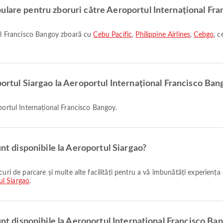
ulare pentru zboruri către Aeroportul Internațional Fr
onal Francisco Bangoy zboară cu
Cebu Pacific
,
Philippine Airlines
,
Cebgo
, c
portul Siargao la Aeroportul Internațional Francisco Ba
oportul Internațional Francisco Bangoy.
unt disponibile la Aeroportul Siargao?
ul Siargao
.
sunt disponibile la Aeroportul Internațional Francisco Ba