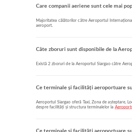
Care companii aeriene sunt cele mai pop
Majoritatea călătorilor către Aeroportul Internați
aeroport.
Câte zboruri sunt disponibile de la Aero
Există 2 zboruri de la Aeroportul Siargao către Aer
Ce terminale și facilități aeroportuare s
Aeroportul Siargao oferă Taxi, Zona de așteptare, Locuri de parcare și multe alte facilități pentru a vă îmbunătăți experiența de călătorie. Puteți verifica informații detaliate
despre facilități și structura terminalelor la
Aeroport
Ce terminale și facilități aeroportuare 