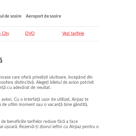
ul de sosire
Aeroport de sosire
 City
DVO
Vezi tarifele
ă
oase care oferă priveliști uluitoare, începând din
sfera distinctivă. Alegeți biletul de avion potrivit
anță cu adevărat de neuitat.
vion. Cu o interfață ușor de utilizat, Airpaz te
adă de ultim moment sau o vacanță bine gândită,
 de beneficiile tarifelor reduse fără a face
ai ușoară. Rezervă-ți zborul ieftin cu Airpaz pentru o