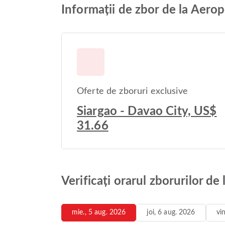
Informații de zbor de la Aero
Oferte de zboruri exclusive
Siargao - Davao City, US$
31.66
Verificați orarul zborurilor d
mie., 5 aug. 2026
joi, 6 aug. 2026
vi