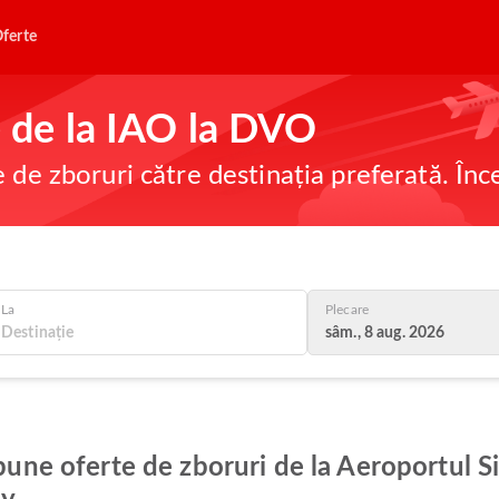
ferte
ne de la IAO la DVO
e de zboruri către destinația preferată. În
La
Plecare
sâm., 8 aug. 2026
 bune oferte de zboruri de la Aeroportul S