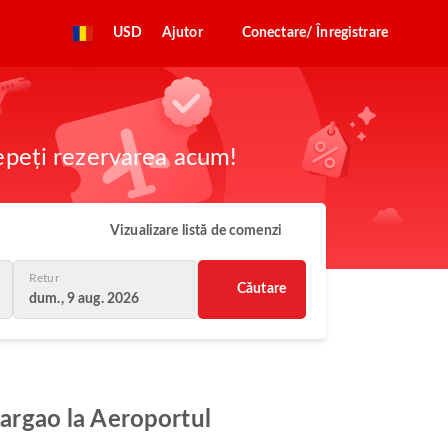
USD
Ajutor
Conectare/ Înregistrare
cepeți rezervarea acum!
Vizualizare listă de comenzi
Retur
Căutare
dum., 9 aug. 2026
iargao la Aeroportul