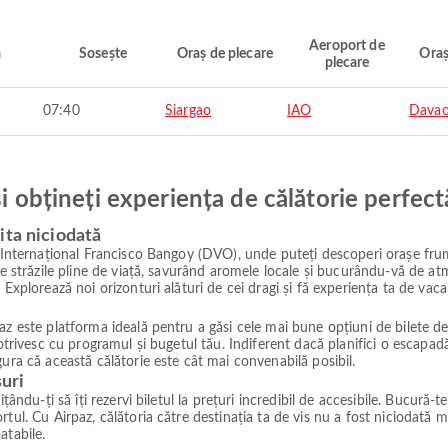
Aeroport de
ă
Sosește
Oraș de plecare
Oraș
plecare
07:40
Siargao
IAO
Davao
și obțineți experiența de călătorie perfect
ita niciodată
l Internațional Francisco Bangoy (DVO), unde puteți descoperi orașe frum
e străzile pline de viață, savurând aromele locale și bucurându-vă de atmo
 Explorează noi orizonturi alături de cei dragi și fă experiența ta de vac
z este platforma ideală pentru a găsi cele mai bune opțiuni de bilete de a
 potrivesc cu programul și bugetul tău. Indiferent dacă planifici o escap
ura că această călătorie este cât mai convenabilă posibil.
suri
ându-ți să îți rezervi biletul la prețuri incredibil de accesibile. Bucură-te
tul. Cu Airpaz, călătoria către destinația ta de vis nu a fost niciodată m
atabile.