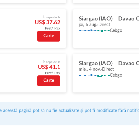
Începe de la
Siargao (IAO)
Davao C
US$ 37.62
joi, 6 aug.
Direct
Preț/ Pax
Cebgo
Carte
Începe de la
Siargao (IAO)
Davao C
US$ 41.1
mie., 4 nov.
Direct
Preț/ Pax
Cebgo
Carte
 această pagină pot să nu fie actualizate și pot fi modificate fără notifi