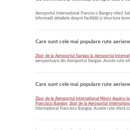
Aeroportul Internațional Francisco Bangoy oferă Salon, Zona de așteptare, Închirieri auto și multe alte facilități pentru a vă îmbunătăți experiența de călătorie. Puteți verifica
informații detaliate despre facilități și structura ter
Care sunt cele mai populare rute aerien
zbor de la Aeroportul Siargao la Aeroportul Intern
aeroportuare din Aeroportul Siargao. Aceste rute of
Care sunt cele mai populare rute aerien
zbor de la Aeroportul Internațional Ninoy Aquino l
Francisco Bangoy
,
zbor de la Aeroportul Internațion
Internațional Francisco Bangoy. Aceste rute oferă co