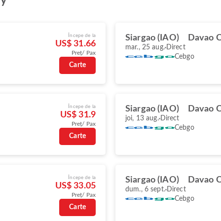
oy
Începe de la
Siargao (IAO)
Davao C
US$ 31.66
mar., 25 aug.
Direct
Preț/ Pax
Cebgo
Carte
Începe de la
Siargao (IAO)
Davao C
US$ 31.9
joi, 13 aug.
Direct
Preț/ Pax
Cebgo
Carte
Începe de la
Siargao (IAO)
Davao C
US$ 33.05
dum., 6 sept.
Direct
Preț/ Pax
Cebgo
Carte