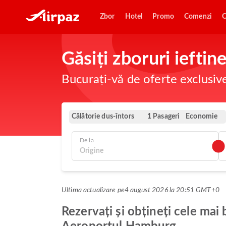
Zbor
Hotel
Promo
Comenzi
O
Găsiți zboruri iefti
Bucurați-vă de oferte exclusiv
Călătorie dus-întors
Economie
1 Pasageri
De la
Ultima actualizare pe
4 august 2026 la 20:51 GMT+0
Rezervați și obțineți cele mai