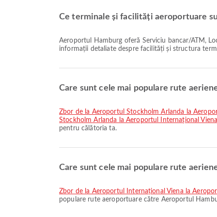
Ce terminale și facilități aeroportuare 
Aeroportul Hamburg oferă Serviciu bancar/ATM, Locuri de parcare, Clinică și farmacii și multe alte facilități pentru a vă îmbunătăți experiența de călătorie. Puteți verifica
informații detaliate despre facilități și structura ter
Care sunt cele mai populare rute aerien
zbor de la Aeroportul Stockholm Arlanda la Aeropor
Stockholm Arlanda la Aeroportul Internațional Vien
pentru călătoria ta.
Care sunt cele mai populare rute aerie
zbor de la Aeroportul Internațional Viena la Aerop
populare rute aeroportuare către Aeroportul Hambur