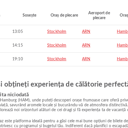
Aeroport de
ă
Sosește
Oraș de plecare
Oraș
plecare
13:05
Stockholm
ARN
Hamb
14:15
Stockholm
ARN
Hamb
19:10
Stockholm
ARN
Hamb
și obțineți experiența de călătorie perfect
ita niciodată
ul Hamburg (HAM), unde puteți descoperi orașe frumoase care oferă prive
de viață, savurând aromele locale și bucurându-vă de atmosfera distinctivă.
rează noi orizonturi alături de cei dragi și fă experiența ta de vacanță 
z este platforma ideală pentru a găsi cele mai bune opțiuni de bilete de a
 potrivesc cu programul și bugetul tău. Indiferent dacă planifici o escap