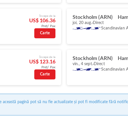
Începe de la
Stockholm (ARN)
Ham
US$ 106.36
joi, 20 aug.
Direct
Preț/ Pax
Scandinavian A
Carte
Începe de la
Stockholm (ARN)
Ham
US$ 123.16
vin., 4 sept.
Direct
Preț/ Pax
Scandinavian A
Carte
 această pagină pot să nu fie actualizate și pot fi modificate fără notifi