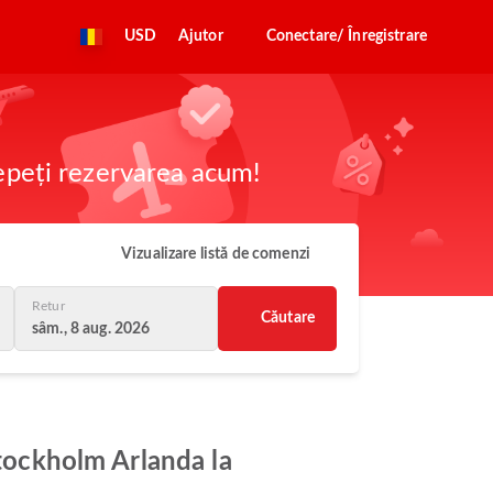
USD
Ajutor
Conectare/ Înregistrare
cepeți rezervarea acum!
Vizualizare listă de comenzi
Retur
Căutare
sâm., 8 aug. 2026
Stockholm Arlanda la