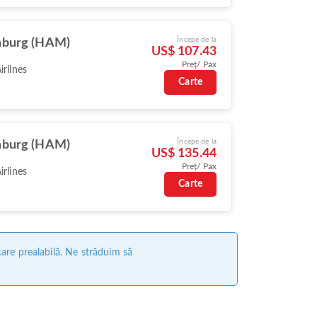
Începe de la
burg (HAM)
US$ 107.43
Preț/ Pax
irlines
Carte
Începe de la
burg (HAM)
US$ 135.44
Preț/ Pax
irlines
Carte
care prealabilă. Ne străduim să