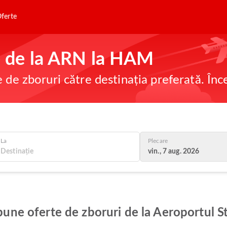
ferte
ne de la ARN la HAM
e de zboruri către destinația preferată. În
La
Plecare
vin., 7 aug. 2026
 bune oferte de zboruri de la Aeroportul 