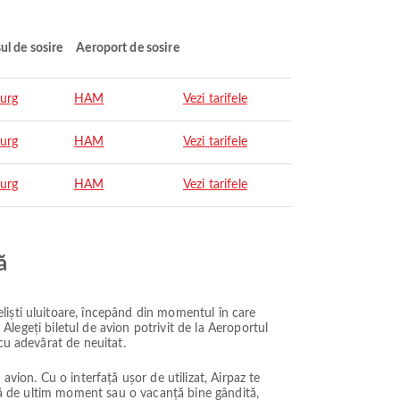
ul de sosire
Aeroport de sosire
urg
HAM
Vezi tarifele
urg
HAM
Vezi tarifele
urg
HAM
Vezi tarifele
ă
liști uluitoare, începând din momentul în care
 Alegeți biletul de avion potrivit de la Aeroportul
cu adevărat de neuitat.
vion. Cu o interfață ușor de utilizat, Airpaz te
adă de ultim moment sau o vacanță bine gândită,