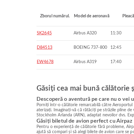
Zborul numărul.
Model de aeronavă
Pleac
SK2645
Airbus A320
11:30
D84513
BOEING 737-800
12:45
EW4678
Airbus A319
17:40
Găsiți cea mai bună călătorie 
Descoperă o aventură pe care nu o vei u
Porniți într-o călătorie remarcabilă către Aeroport
aterizați. Imaginați-vă că rătăciți pe străzile pline 
Stockholm Arlanda (ARN), adaptat nevoilor dvs. Explo
Găsiți biletul de avion perfect cu Airpaz
Pentru o experiență de călătorie fără probleme, Airpa
ajută să compari și să alegi bilete de avion care se