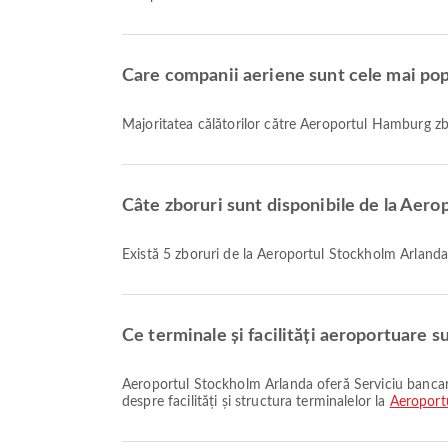
Care companii aeriene sunt cele mai po
Majoritatea călătorilor către Aeroportul Hamburg 
Câte zboruri sunt disponibile de la Aer
Există 5 zboruri de la Aeroportul Stockholm Arlan
Ce terminale și facilități aeroportuare 
Aeroportul Stockholm Arlanda oferă Serviciu bancar/ATM, Taxi, Tren și multe alte facilități pentru a vă îmbunătăți experiența de călătorie. Puteți verifica informații detaliate
despre facilități și structura terminalelor la
Aeroport