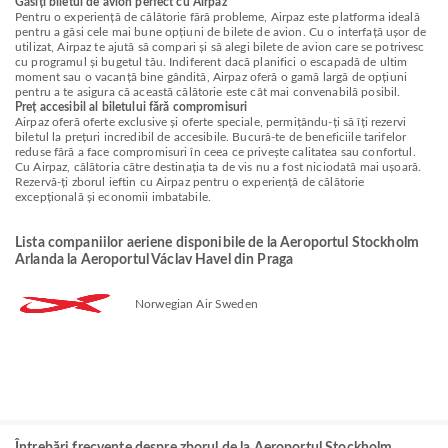
Găsiți biletul de avion perfect cu Airpaz
Pentru o experiență de călătorie fără probleme, Airpaz este platforma ideală
pentru a găsi cele mai bune opțiuni de bilete de avion. Cu o interfață ușor de
utilizat, Airpaz te ajută să compari și să alegi bilete de avion care se potrivesc
cu programul și bugetul tău. Indiferent dacă planifici o escapadă de ultim
moment sau o vacanță bine gândită, Airpaz oferă o gamă largă de opțiuni
pentru a te asigura că această călătorie este cât mai convenabilă posibil.
Preț accesibil al biletului fără compromisuri
Airpaz oferă oferte exclusive și oferte speciale, permițându-ți să îți rezervi
biletul la prețuri incredibil de accesibile. Bucură-te de beneficiile tarifelor
reduse fără a face compromisuri în ceea ce privește calitatea sau confortul.
Cu Airpaz, călătoria către destinația ta de vis nu a fost niciodată mai ușoară.
Rezervă-ți zborul ieftin cu Airpaz pentru o experiență de călătorie
excepțională și economii imbatabile.
Lista companiilor aeriene disponibile de la Aeroportul Stockholm
Arlanda la Aeroportul Václav Havel din Praga
Norwegian Air Sweden