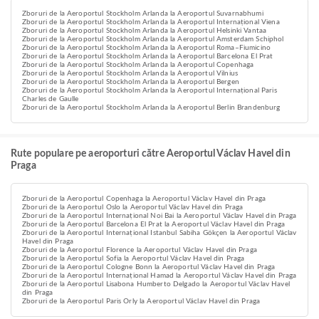
Zboruri de la Aeroportul Stockholm Arlanda la Aeroportul Suvarnabhumi
Zboruri de la Aeroportul Stockholm Arlanda la Aeroportul Internațional Viena
Zboruri de la Aeroportul Stockholm Arlanda la Aeroportul Helsinki Vantaa
Zboruri de la Aeroportul Stockholm Arlanda la Aeroportul Amsterdam Schiphol
Zboruri de la Aeroportul Stockholm Arlanda la Aeroportul Roma–Fiumicino
Zboruri de la Aeroportul Stockholm Arlanda la Aeroportul Barcelona El Prat
Zboruri de la Aeroportul Stockholm Arlanda la Aeroportul Copenhaga
Zboruri de la Aeroportul Stockholm Arlanda la Aeroportul Vilnius
Zboruri de la Aeroportul Stockholm Arlanda la Aeroportul Bergen
Zboruri de la Aeroportul Stockholm Arlanda la Aeroportul Internațional Paris
Charles de Gaulle
Zboruri de la Aeroportul Stockholm Arlanda la Aeroportul Berlin Brandenburg
Rute populare pe aeroporturi către Aeroportul Václav Havel din
Praga
Zboruri de la Aeroportul Copenhaga la Aeroportul Václav Havel din Praga
Zboruri de la Aeroportul Oslo la Aeroportul Václav Havel din Praga
Zboruri de la Aeroportul Internațional Noi Bai la Aeroportul Václav Havel din Praga
Zboruri de la Aeroportul Barcelona El Prat la Aeroportul Václav Havel din Praga
Zboruri de la Aeroportul Internațional Istanbul Sabiha Gökçen la Aeroportul Václav
Havel din Praga
Zboruri de la Aeroportul Florence la Aeroportul Václav Havel din Praga
Zboruri de la Aeroportul Sofia la Aeroportul Václav Havel din Praga
Zboruri de la Aeroportul Cologne Bonn la Aeroportul Václav Havel din Praga
Zboruri de la Aeroportul Internațional Hamad la Aeroportul Václav Havel din Praga
Zboruri de la Aeroportul Lisabona Humberto Delgado la Aeroportul Václav Havel
din Praga
Zboruri de la Aeroportul Paris Orly la Aeroportul Václav Havel din Praga