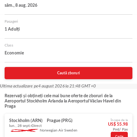
sâm., 8 aug. 2026
Pasageri
1 Adulți
Class
Economie
Caută zboruri
Ultima actualizare pe
4 august 2026 la 21:48 GMT+0
Rezervați și obțineți cele mai bune oferte de zboruri de la
Aeroportul Stockholm Arlanda la Aeroportul Václav Havel din
Praga
Stockholm (ARN)
Prague (PRG)
Începe de la
US$ 55.98
lun., 28 sept.
Direct
Preț/ Pax
Norwegian Air Sweden
Carte