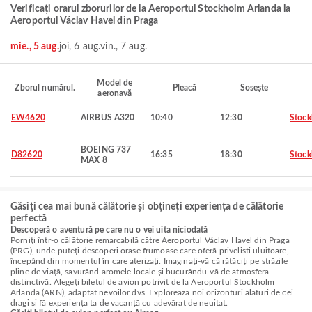
Verificați orarul zborurilor de la Aeroportul Stockholm Arlanda la
Aeroportul Václav Havel din Praga
mie., 5 aug.
joi, 6 aug.
vin., 7 aug.
Model de
Zborul numărul.
Pleacă
Sosește
aeronavă
EW4620
AIRBUS A320
10:40
12:30
Stoc
BOEING 737
D82620
16:35
18:30
Stoc
MAX 8
Găsiți cea mai bună călătorie și obțineți experiența de călătorie
perfectă
Descoperă o aventură pe care nu o vei uita niciodată
Porniți într-o călătorie remarcabilă către Aeroportul Václav Havel din Praga
(PRG), unde puteți descoperi orașe frumoase care oferă priveliști uluitoare,
începând din momentul în care aterizați. Imaginați-vă că rătăciți pe străzile
pline de viață, savurând aromele locale și bucurându-vă de atmosfera
distinctivă. Alegeți biletul de avion potrivit de la Aeroportul Stockholm
Arlanda (ARN), adaptat nevoilor dvs. Explorează noi orizonturi alături de cei
dragi și fă experiența ta de vacanță cu adevărat de neuitat.