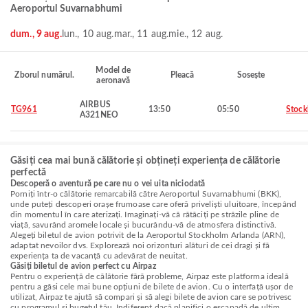
Aeroportul Suvarnabhumi
dum., 9 aug.
lun., 10 aug.
mar., 11 aug.
mie., 12 aug.
Model de
Zborul numărul.
Pleacă
Sosește
aeronavă
AIRBUS
TG961
13:50
05:50
Stoc
A321NEO
Găsiți cea mai bună călătorie și obțineți experiența de călătorie
perfectă
Descoperă o aventură pe care nu o vei uita niciodată
Porniți într-o călătorie remarcabilă către Aeroportul Suvarnabhumi (BKK),
unde puteți descoperi orașe frumoase care oferă priveliști uluitoare, începând
din momentul în care aterizați. Imaginați-vă că rătăciți pe străzile pline de
viață, savurând aromele locale și bucurându-vă de atmosfera distinctivă.
Alegeți biletul de avion potrivit de la Aeroportul Stockholm Arlanda (ARN),
adaptat nevoilor dvs. Explorează noi orizonturi alături de cei dragi și fă
experiența ta de vacanță cu adevărat de neuitat.
Găsiți biletul de avion perfect cu Airpaz
Pentru o experiență de călătorie fără probleme, Airpaz este platforma ideală
pentru a găsi cele mai bune opțiuni de bilete de avion. Cu o interfață ușor de
utilizat, Airpaz te ajută să compari și să alegi bilete de avion care se potrivesc
cu programul și bugetul tău. Indiferent dacă planifici o escapadă de ultim