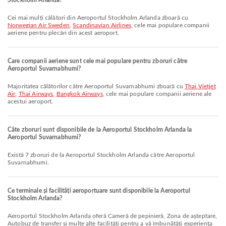
Stockholm Arlanda?
Cei mai mulți călători din Aeroportul Stockholm Arlanda zboară cu
Norwegian Air Sweden
,
Scandinavian Airlines
, cele mai populare companii
aeriene pentru plecări din acest aeroport.
Care companii aeriene sunt cele mai populare pentru zboruri către
Aeroportul Suvarnabhumi?
Majoritatea călătorilor către Aeroportul Suvarnabhumi zboară cu
Thai Vietjet
Air
,
Thai Airways
,
Bangkok Airways
, cele mai populare companii aeriene ale
acestui aeroport.
Câte zboruri sunt disponibile de la Aeroportul Stockholm Arlanda la
Aeroportul Suvarnabhumi?
Există 7 zboruri de la Aeroportul Stockholm Arlanda către Aeroportul
Suvarnabhumi.
Ce terminale și facilități aeroportuare sunt disponibile la Aeroportul
Stockholm Arlanda?
Aeroportul Stockholm Arlanda oferă Cameră de pepinieră, Zona de așteptare,
Autobuz de transfer și multe alte facilități pentru a vă îmbunătăți experiența