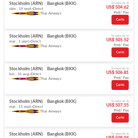
Stockholm (ARN)
Bangkok (BKK)
Începe de la
US$ 504.62
sâm., 19 sept.
Direct
Preț/ Pax
Thai Airways
Carte
Stockholm (ARN)
Bangkok (BKK)
Începe de la
US$ 505.52
mar., 1 sept.
Direct
Preț/ Pax
Thai Airways
Carte
Stockholm (ARN)
Bangkok (BKK)
Începe de la
US$ 506.81
lun., 31 aug.
Direct
Preț/ Pax
Thai Airways
Carte
Stockholm (ARN)
Bangkok (BKK)
Începe de la
US$ 507.55
mar., 15 sept.
Direct
Preț/ Pax
Thai Airways
Carte
Stockholm (ARN)
Bangkok (BKK)
Începe de la