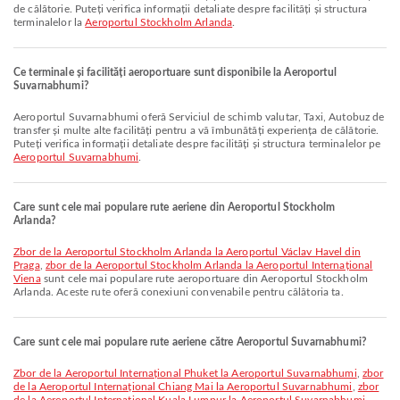
de călătorie. Puteți verifica informații detaliate despre facilități și structura
terminalelor la
Aeroportul Stockholm Arlanda
.
Ce terminale și facilități aeroportuare sunt disponibile la Aeroportul
Suvarnabhumi?
Aeroportul Suvarnabhumi oferă Serviciul de schimb valutar, Taxi, Autobuz de
transfer și multe alte facilități pentru a vă îmbunătăți experiența de călătorie.
Puteți verifica informații detaliate despre facilități și structura terminalelor pe
Aeroportul Suvarnabhumi
.
Care sunt cele mai populare rute aeriene din Aeroportul Stockholm
Arlanda?
zbor de la Aeroportul Stockholm Arlanda la Aeroportul Václav Havel din
Praga
,
zbor de la Aeroportul Stockholm Arlanda la Aeroportul Internațional
Viena
sunt cele mai populare rute aeroportuare din Aeroportul Stockholm
Arlanda. Aceste rute oferă conexiuni convenabile pentru călătoria ta.
Care sunt cele mai populare rute aeriene către Aeroportul Suvarnabhumi?
zbor de la Aeroportul Internațional Phuket la Aeroportul Suvarnabhumi
,
zbor
de la Aeroportul Internațional Chiang Mai la Aeroportul Suvarnabhumi
,
zbor