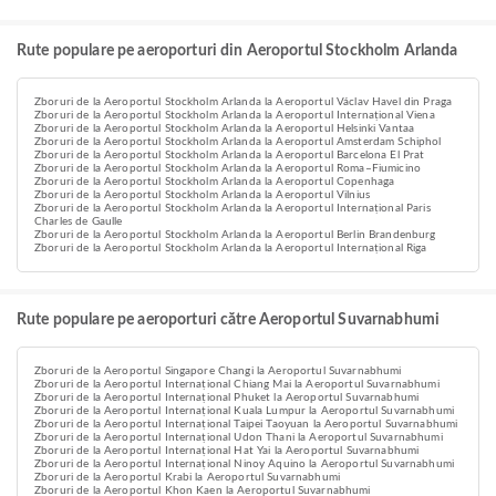
Rute populare pe aeroporturi din Aeroportul Stockholm Arlanda
Zboruri de la Aeroportul Stockholm Arlanda la Aeroportul Václav Havel din Praga
Zboruri de la Aeroportul Stockholm Arlanda la Aeroportul Internațional Viena
Zboruri de la Aeroportul Stockholm Arlanda la Aeroportul Helsinki Vantaa
Zboruri de la Aeroportul Stockholm Arlanda la Aeroportul Amsterdam Schiphol
Zboruri de la Aeroportul Stockholm Arlanda la Aeroportul Barcelona El Prat
Zboruri de la Aeroportul Stockholm Arlanda la Aeroportul Roma–Fiumicino
Zboruri de la Aeroportul Stockholm Arlanda la Aeroportul Copenhaga
Zboruri de la Aeroportul Stockholm Arlanda la Aeroportul Vilnius
Zboruri de la Aeroportul Stockholm Arlanda la Aeroportul Internațional Paris
Charles de Gaulle
Zboruri de la Aeroportul Stockholm Arlanda la Aeroportul Berlin Brandenburg
Zboruri de la Aeroportul Stockholm Arlanda la Aeroportul Internațional Riga
Rute populare pe aeroporturi către Aeroportul Suvarnabhumi
Zboruri de la Aeroportul Singapore Changi la Aeroportul Suvarnabhumi
Zboruri de la Aeroportul Internațional Chiang Mai la Aeroportul Suvarnabhumi
Zboruri de la Aeroportul Internațional Phuket la Aeroportul Suvarnabhumi
Zboruri de la Aeroportul Internațional Kuala Lumpur la Aeroportul Suvarnabhumi
Zboruri de la Aeroportul Internațional Taipei Taoyuan la Aeroportul Suvarnabhumi
Zboruri de la Aeroportul Internațional Udon Thani la Aeroportul Suvarnabhumi
Zboruri de la Aeroportul Internațional Hat Yai la Aeroportul Suvarnabhumi
Zboruri de la Aeroportul Internațional Ninoy Aquino la Aeroportul Suvarnabhumi
Zboruri de la Aeroportul Krabi la Aeroportul Suvarnabhumi
Zboruri de la Aeroportul Khon Kaen la Aeroportul Suvarnabhumi