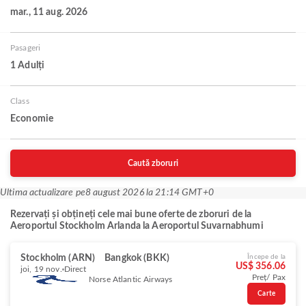
mar., 11 aug. 2026
Pasageri
1 Adulți
Class
Economie
Caută zboruri
Ultima actualizare pe
8 august 2026 la 21:14 GMT+0
Rezervați și obțineți cele mai bune oferte de zboruri de la
Aeroportul Stockholm Arlanda la Aeroportul Suvarnabhumi
Stockholm (ARN)
Bangkok (BKK)
Începe de la
US$ 356.06
joi, 19 nov.
Direct
Preț/ Pax
Norse Atlantic Airways
Carte