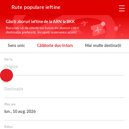
Rute populare ieftine
Găsiți zboruri ieftine de la ARN la BKK
Bucurați-vă de oferte exclusive de zboruri către
destinația preferată. Începeți rezervarea acum!
Sens unic
Călătorie dus-întors
Mai multe destinații
De la
Origine
La
Destinație
Plecare
lun., 10 aug. 2026
Retur