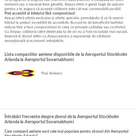
moment sau o vacanță bine gândită, Airpaz oferă o gamă largă de opțiuni
pentru a te asigura că această călătorie este cât mai convenabilă posibil.
Preț accesibil al biletului fără compromisuri
Airpaz oferă oferte exclusive și oferte speciale, permițându-ți să îți rezervi
biletul la prețuri incredibil de accesibile. Bucură-te de beneficiile tarifelor
reduse fără a face compromisuri în ceea ce privește calitatea sau confortul.
Cu Airpaz, călătoria către destinația ta de vis nu a fost niciodată mai ușoară.
Rezervă-ți zborul ieftin cu Airpaz pentru o experiență de călătorie
excepțională și economii imbatabile.
Lista companiilor aeriene disponibile de la Aeroportul Stockholm
Arlanda la Aeroportul Suvarnabhumi
Thai Airways
Întrebări frecvente despre zborul de la Aeroportul Stockholm
Arlanda la Aeroportul Suvarnabhumi
Care companii aeriene sunt cele mai populare pentru zboruri din Aeroportul