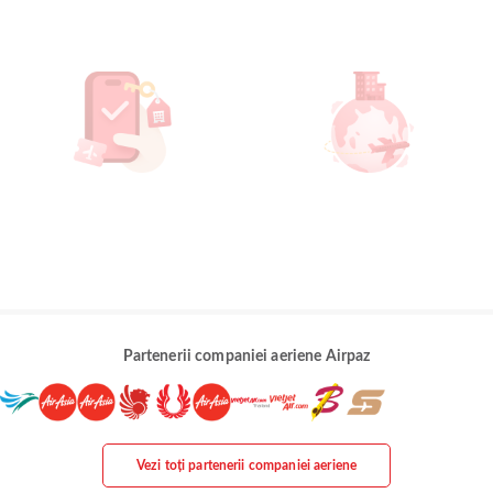
Partenerii companiei aeriene Airpaz
Vezi toți partenerii companiei aeriene