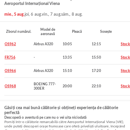
Aeroportul Internațional Viena
mie., 5 aug.
joi, 6 aug.
vin., 7 aug.
sâm., 8 aug.
Model de
Zborul numărul.
Pleacă
Sosește
aeronavă
OS962
Airbus A320
10:05
12:15
Stoc
FR756
-
13:35
15:50
Stoc
OS966
Airbus A320
15:10
17:20
Stoc
BOEING 777-
OS968
20:00
22:10
Stoc
300ER
Găsiți cea mai bună călătorie și obțineți experiența de călătorie
perfectă
Descoperă o aventură pe care nu o vei uita niciodată
Porniți într-o călătorie remarcabilă către Aeroportul Internațional Viena (VIE),
unde puteți descoperi orașe frumoase care oferă priveliști uluitoare, începând