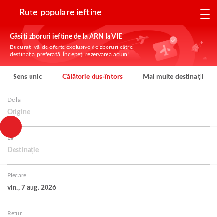
Rute populare ieftine
Găsiți zboruri ieftine de la ARN la VIE
Bucurați-vă de oferte exclusive de zboruri către
destinația preferată. Începeți rezervarea acum!
Sens unic
Călătorie dus-întors
Mai multe destinații
De la
Origine
La
Destinație
Plecare
vin., 7 aug. 2026
Retur