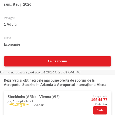
sâm., 8 aug. 2026
Pasageri
1 Adulți
Class
Economie
Caută zboruri
Ultima actualizare pe
4 august 2026 la 23:01 GMT+0
Rezervați și obțineți cele mai bune oferte de zboruri de la
Aeroportul Stockholm Arlanda la Aeroportul Internațional Viena
Stockholm (ARN)
Vienna (VIE)
Începe de la
US$ 44.77
joi, 10 sept.
Direct
Preț/ Pax
Ryanair
Carte