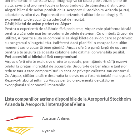
din momentul în care aterizați. Imaginați-vă că rătăciți pe străzile pline de
viață, savurând aromele locale și bucurându-vă de atmosfera distinctivă.
Alegeți biletul de avion potrivit de la Aeroportul Stockholm Arlanda (ARN),
adaptat nevoilor dvs. Explorează noi orizonturi alături de cei dragi și fă
experiența ta de vacanță cu adevărat de neuitat.
Găsiți biletul de avion perfect cu Airpaz
Pentru o experiență de călătorie fără probleme, Airpaz este platforma ideală
pentru a găsi cele mai bune opțiuni de bilete de avion. Cu o interfață ușor de
utilizat, Airpaz te ajută să compari și să alegi bilete de avion care se potrivesc
cu programul și bugetul tău. Indiferent dacă planifici o escapadă de ultim
moment sau o vacanță bine gândită, Airpaz oferă o gamă largă de opțiuni
pentru a te asigura că această călătorie este cât mai convenabilă posibil.
Preț accesibil al biletului fără compromisuri
Airpaz oferă oferte exclusive și oferte speciale, permițându-ți să îți rezervi
biletul la prețuri incredibil de accesibile. Bucură-te de beneficiile tarifelor
reduse fără a face compromisuri în ceea ce privește calitatea sau confortul.
Cu Airpaz, călătoria către destinația ta de vis nu a fost niciodată mai ușoară.
Rezervă-ți zborul ieftin cu Airpaz pentru o experiență de călătorie
excepțională și economii imbatabile.
Lista companiilor aeriene disponibile de la Aeroportul Stockholm
Arlanda la Aeroportul Internațional Viena
Austrian Airlines
Ryanair