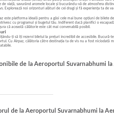
line de viață, savurând aromele locale și bucurându-vă de atmosfera distinct
 Explorează noi orizonturi alături de cei dragi și fă experiența ta de v
z este platforma ideală pentru a găsi cele mai bune opțiuni de bilete de a
 potrivesc cu programul și bugetul tău. Indiferent dacă planifici o escap
ura că această călătorie este cât mai convenabilă posibil.
suri
ându-ți să îți rezervi biletul la prețuri incredibil de accesibile. Bucură-te
tul. Cu Airpaz, călătoria către destinația ta de vis nu a fost niciodată m
atabile.
ponibile de la Aeroportul Suvarnabhumi la
orul de la Aeroportul Suvarnabhumi la Ae