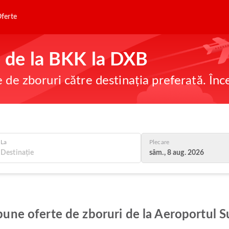
ferte
ne de la BKK la DXB
e de zboruri către destinația preferată. În
La
Plecare
sâm., 8 aug. 2026
i bune oferte de zboruri de la Aeroportul