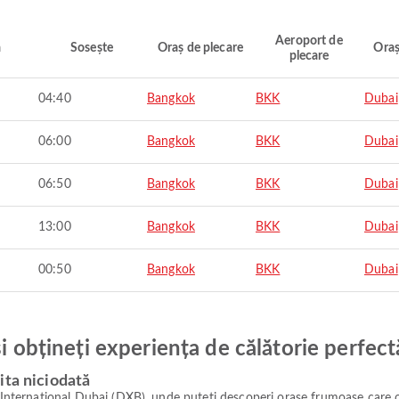
Aeroport de
ă
Sosește
Oraș de plecare
Oraș
plecare
04:40
Bangkok
BKK
Dubai
06:00
Bangkok
BKK
Dubai
06:50
Bangkok
BKK
Dubai
13:00
Bangkok
BKK
Dubai
00:50
Bangkok
BKK
Dubai
și obțineți experiența de călătorie perfect
ita niciodată
l Internațional Dubai (DXB), unde puteți descoperi orașe frumoase care o