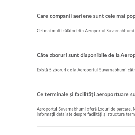
Care companii aeriene sunt cele mai po
Cei mai mulți călători din Aeroportul Suvarnabhum
Câte zboruri sunt disponibile de la Aer
Există 5 zboruri de la Aeroportul Suvarnabhumi căt
Ce terminale și facilități aeroportuare 
Aeroportul Suvarnabhumi oferă Locuri de parcare, Magazin Duty Free, Hotel Aeroport și multe alte facilități pentru a vă îmbunătăți experiența de călătorie. Puteți verifica
informații detaliate despre facilități și structura term