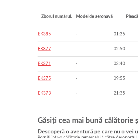
Zborul numărul.
Model de aeronavă
Pleac
EK385
-
01:35
EK377
-
02:50
EK371
-
03:40
EK375
-
09:55
EK373
-
21:35
Găsiți cea mai bună călătorie 
Descoperă o aventură pe care nu o vei u
Porniți într-o călătorie remarcabilă către Aeroportu