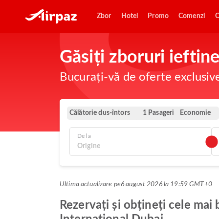
Zbor
Hotel
Promo
Comenzi
O
Găsiți zboruri iefti
Bucurați-vă de oferte exclusiv
Călătorie dus-întors
Economie
1 Pasageri
De la
Ultima actualizare pe
6 august 2026 la 19:59 GMT+0
Rezervați și obțineți cele ma