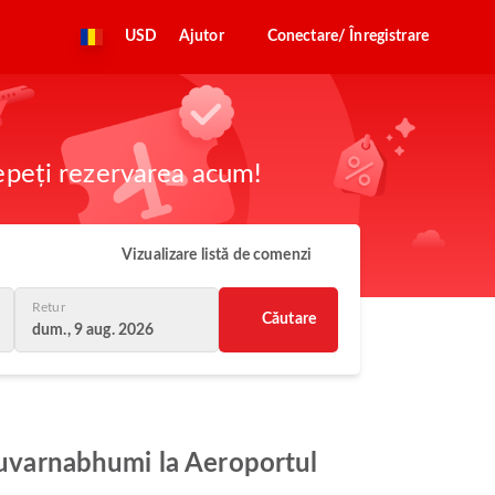
USD
Ajutor
Conectare/ Înregistrare
cepeți rezervarea acum!
Vizualizare listă de comenzi
Retur
Căutare
dum., 9 aug. 2026
 Suvarnabhumi la Aeroportul