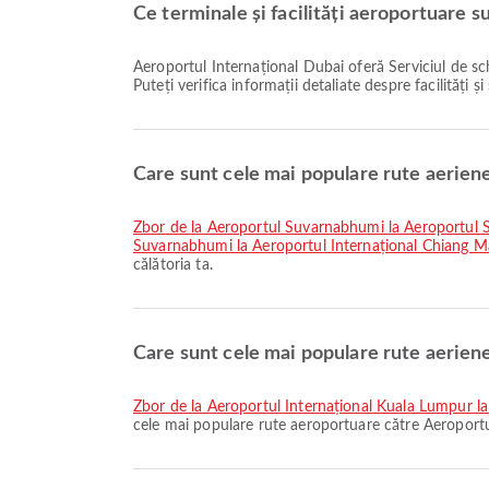
Ce terminale și facilități aeroportuare s
Aeroportul Internațional Dubai oferă Serviciul de schimb valutar, Zona pentru fumători, Zona de așteptare și multe alte facilități pentru a vă îmbunătăți experiența de călătorie.
Puteți verifica informații detaliate despre facilități 
Care sunt cele mai populare rute aerie
zbor de la Aeroportul Suvarnabhumi la Aeroportul 
Suvarnabhumi la Aeroportul Internațional Chiang M
călătoria ta.
Care sunt cele mai populare rute aerien
zbor de la Aeroportul Internațional Kuala Lumpur l
cele mai populare rute aeroportuare către Aeroportu