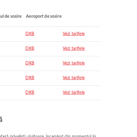
ul de sosire
Aeroport de sosire
DXB
Vezi tarifele
DXB
Vezi tarifele
DXB
Vezi tarifele
DXB
Vezi tarifele
DXB
Vezi tarifele
ă
feră priveliști uluitoare, începând din momentul în