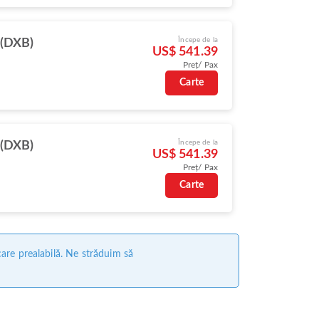
Începe de la
 (DXB)
US$ 541.39
Preț/ Pax
Carte
Începe de la
 (DXB)
US$ 541.39
Preț/ Pax
Carte
care prealabilă. Ne străduim să