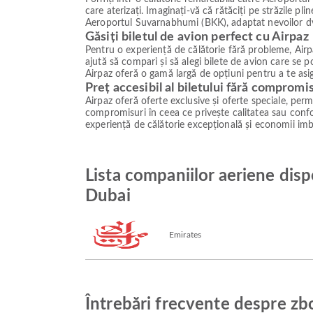
care aterizați. Imaginați-vă că rătăciți pe străzile p
Aeroportul Suvarnabhumi (BKK), adaptat nevoilor dvs.
Găsiți biletul de avion perfect cu Airpaz
Pentru o experiență de călătorie fără probleme, Airpa
ajută să compari și să alegi bilete de avion care se
Airpaz oferă o gamă largă de opțiuni pentru a te asig
Preț accesibil al biletului fără compromi
Airpaz oferă oferte exclusive și oferte speciale, permiț
compromisuri în ceea ce privește calitatea sau confor
experiență de călătorie excepțională și economii imb
Lista companiilor aeriene dis
Dubai
Emirates
Întrebări frecvente despre zb