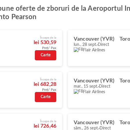
 bune oferte de zboruri de la Aeroportul I
onto Pearson
Începe de la
Vancouver (YVR)
Toro
lei 530,59
lun., 28 sept.
Direct
Preț/ Pax
Flair Airlines
Carte
Începe de la
Vancouver (YVR)
Toro
lei 682,28
mar., 15 sept.
Direct
Preț/ Pax
Flair Airlines
Carte
Începe de la
Vancouver (YVR)
Toro
lei 726,46
sâm., 26 sept.
Direct