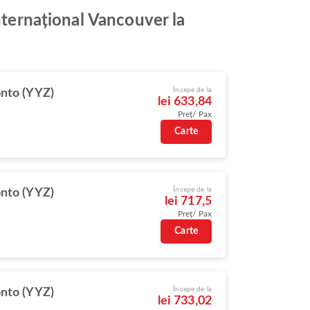
nternațional Vancouver la
Începe de la
nto (YYZ)
lei 633,84
Preț/ Pax
Carte
Începe de la
nto (YYZ)
lei 717,5
Preț/ Pax
Carte
Începe de la
nto (YYZ)
lei 733,02