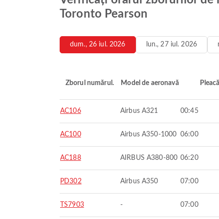
Verificați orarul zborurilor d
Toronto Pearson
dum., 26 iul. 2026
lun., 27 iul. 2026
Zborul numărul.
Model de aeronavă
Pleac
AC106
Airbus A321
00:45
AC100
Airbus A350-1000
06:00
AC188
AIRBUS A380-800
06:20
PD302
Airbus A350
07:00
TS7903
-
07:00