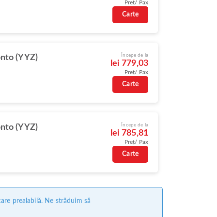
Preț/ Pax
Carte
Începe de la
nto (YYZ)
lei 779,03
Preț/ Pax
Carte
Începe de la
nto (YYZ)
lei 785,81
Preț/ Pax
Carte
care prealabilă. Ne străduim să