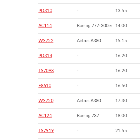
PD310
-
13:55
AC114
Boeing 777-300er
14:00
WS722
Airbus A380
15:15
PD314
-
16:20
TS7098
-
16:20
F8610
-
16:50
WS720
Airbus A380
17:30
AC124
Boeing 737
18:00
TS7919
-
21:55