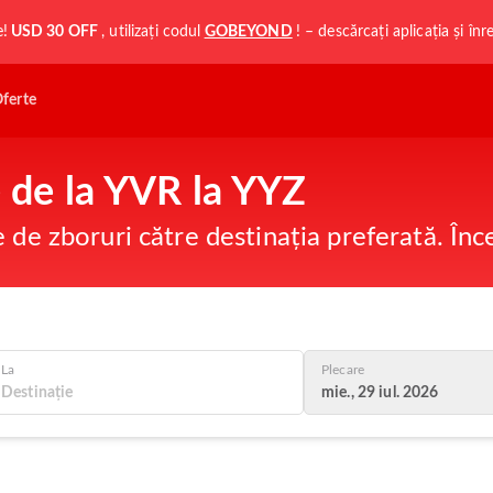
e!
USD 30 OFF
, utilizați codul
GOBEYOND
! – descărcați aplicația și în
ferte
e de la YVR la YYZ
e de zboruri către destinația preferată. În
La
Plecare
mie., 29 iul. 2026