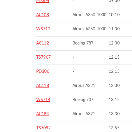
PD304
-
09:00
AC108
Airbus A350-1000
10:10
WS712
Airbus A350-1000
11:30
AC112
Boeing 787
12:00
TS7907
-
12:15
PD306
-
12:15
AC118
Airbus A321
12:30
WS714
Boeing 737
13:15
AC184
Airbus A321
13:30
TS7092
-
13:55