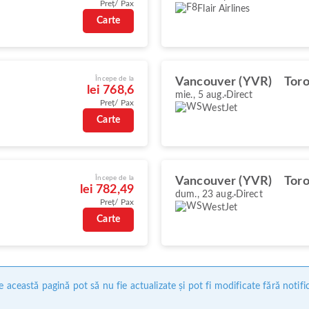
Preț/ Pax
Flair Airlines
Carte
Începe de la
Vancouver (YVR)
Toro
lei 768,6
mie., 5 aug.
Direct
Preț/ Pax
WestJet
Carte
Începe de la
Vancouver (YVR)
Toro
lei 782,49
dum., 23 aug.
Direct
Preț/ Pax
WestJet
Carte
 această pagină pot să nu fie actualizate și pot fi modificate fără notifi