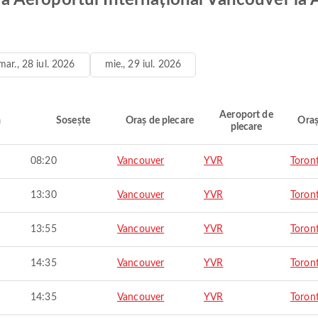
e la Aeroportul Internațional Vancouver la
mar., 28 iul. 2026
mie., 29 iul. 2026
Aeroport de
ă
Sosește
Oraș de plecare
Oraș
plecare
08:20
Vancouver
YVR
Toron
13:30
Vancouver
YVR
Toron
13:55
Vancouver
YVR
Toron
14:35
Vancouver
YVR
Toron
14:35
Vancouver
YVR
Toron