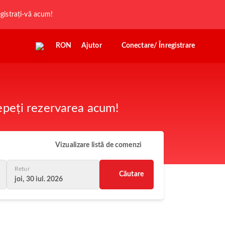
registrați-vă acum!
RON
Ajutor
Conectare/ Înregistrare
cepeți rezervarea acum!
Vizualizare listă de comenzi
Retur
Căutare
joi, 30 iul. 2026