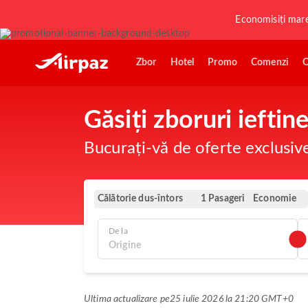
Economisiți mar
Zbor
Hotel
Promo
Comenzi
O
Găsiți zboruri ieftin
Bucurați-vă de oferte exclusiv
Călătorie dus-întors
Economie
1 Pasageri
De la
Ultima actualizare pe
25 iulie 2026 la 21:20 GMT+0