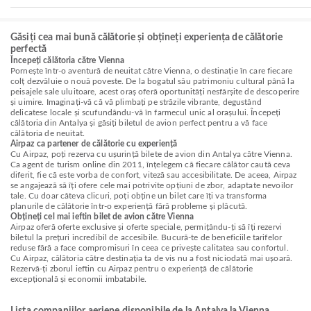
Găsiți cea mai bună călătorie și obțineți experiența de călătorie
perfectă
Începeți călătoria către Vienna
Pornește într-o aventură de neuitat către Vienna, o destinație în care fiecare
colț dezvăluie o nouă poveste. De la bogatul său patrimoniu cultural până la
peisajele sale uluitoare, acest oraș oferă oportunități nesfârșite de descoperire
și uimire. Imaginați-vă că vă plimbați pe străzile vibrante, degustând
delicatese locale și scufundându-vă în farmecul unic al orașului. Începeți
călătoria din Antalya și găsiți biletul de avion perfect pentru a vă face
călătoria de neuitat.
Airpaz ca partener de călătorie cu experiență
Cu Airpaz, poți rezerva cu ușurință bilete de avion din Antalya către Vienna.
Ca agent de turism online din 2011, înțelegem că fiecare călător caută ceva
diferit, fie că este vorba de confort, viteză sau accesibilitate. De aceea, Airpaz
se angajează să îți ofere cele mai potrivite opțiuni de zbor, adaptate nevoilor
tale. Cu doar câteva clicuri, poți obține un bilet care îți va transforma
planurile de călătorie într-o experiență fără probleme și plăcută.
Obțineți cel mai ieftin bilet de avion către Vienna
Airpaz oferă oferte exclusive și oferte speciale, permițându-ți să îți rezervi
biletul la prețuri incredibil de accesibile. Bucură-te de beneficiile tarifelor
reduse fără a face compromisuri în ceea ce privește calitatea sau confortul.
Cu Airpaz, călătoria către destinația ta de vis nu a fost niciodată mai ușoară.
Rezervă-ți zborul ieftin cu Airpaz pentru o experiență de călătorie
excepțională și economii imbatabile.