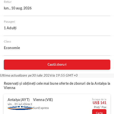
Retur
lun., 10 aug. 2026
Pasageri
1 Adulți
Class
Economie
Caută zboruri
Ultima actualizare pe
30 iulie 2026 la 19:55 GMT+0
Rezervați și obțineți cele mai bune oferte de zboruri de la Antalya la
Vienna
Antalya (AYT)
Vienna (VIE)
Începe de la
US$ 141
vin., 31 iul.
Direct
Preț/ Pax
SunExpress
Carte