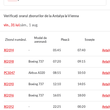
Verificați orarul zborurilor de la Antalya la Vienna
vin., 31 iul.
sâm., 1 aug.
Model de
Zborul numărul.
Pleacă
Sosește
aeronavă
XQ194
-
05:45
07:40
Antal
XQ198
Boeing 737
07:20
09:15
Antal
PC5047
Airbus A320
08:55
10:50
Antal
XQ190
Boeing 737
12:10
14:05
Antal
XQ196
Boeing 737
16:05
18:00
Antal
XQ192
-
22:25
00:20
Antal