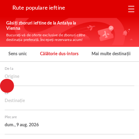
Rute populare ieftine
Găsiți zboruri ieftine de la Antalya la
Vienna
Bucurați-vă de oferte exclusive de zboruri către
destinația preferată. Începeți rezervarea acum!
Sens unic
Călătorie dus-întors
Mai multe destinații
De la
Origine
La
Destinație
Plecare
dum., 9 aug. 2026