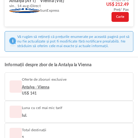
Antalya (AYT)
Vienna (VIE)
Începe de la
US$ 212.49
vin., 14 aug.
Direct
Preț/ Pax
SunExpress
Carte
Vă rugăm să rețineți că prețurile enumerate pe această pagină pot să
nu fie actualizate și pot fi modificate fără notificare prealabilă. Ne
străduim să oferim cele mai exacte și actuale informații.
Informații despre zbor de la Antalya la Vienna
Oferte de zboruri exclusive
Antalya - Vienna
US$ 141
Luna cu cel mai mic tarif
Iul.
Total destinații
1