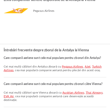
Lista companiilor aeriene disponibile de la Antalya la Vienna
Pegasus Airlines
Întrebări frecvente despre zborul de la Antalya la Vienna
Care companii aeriene sunt cele mai populare pentru zboruri din Antalya?
Cei mai mulți călători din Antalya zboară cu
Pegasus Airlines
,
AJet
,
Turkish
Airlines
, cea mai populară companie aeriană pentru plecări din acest oraș.
Care companii aeriene sunt cele mai populare pentru zboruri către Vienna?
Cei mai mulți călători spre Vienna zboară cu
Austrian Airlines
,
Thai Airways
,
EVA Air
, cea mai populară companie aeriană care deservește această
destinație.