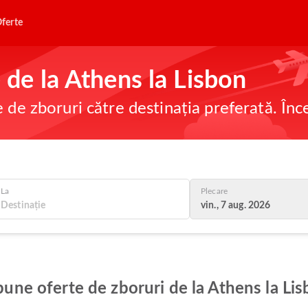
ferte
e de la Athens la Lisbon
e de zboruri către destinația preferată. În
La
Plecare
vin., 7 aug. 2026
 bune oferte de zboruri de la Athens la Li