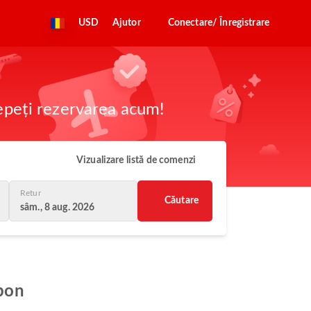
USD
Ajutor
Conectare/ Înregistrare
cepeți rezervarea acum!
Vizualizare listă de comenzi
Retur
Căutare
sâm., 8 aug. 2026
sbon