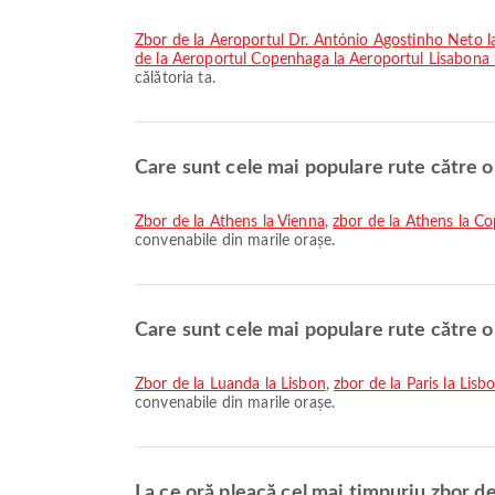
zbor de la Aeroportul Dr. António Agostinho Neto
de la Aeroportul Copenhaga la Aeroportul Lisabon
călătoria ta.
Care sunt cele mai populare rute către 
zbor de la Athens la Vienna
,
zbor de la Athens la C
convenabile din marile orașe.
Care sunt cele mai populare rute către o
zbor de la Luanda la Lisbon
,
zbor de la Paris la Lisb
convenabile din marile orașe.
La ce oră pleacă cel mai timpuriu zbor de