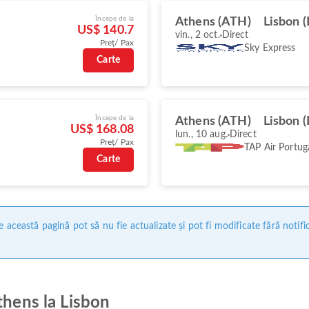
Începe de la
Athens (ATH)
Lisbon (
US$ 140.7
vin., 2 oct.
Direct
Preț/ Pax
Sky Express
Carte
Începe de la
Athens (ATH)
Lisbon (
US$ 168.08
lun., 10 aug.
Direct
Preț/ Pax
TAP Air Portug
Carte
 această pagină pot să nu fie actualizate și pot fi modificate fără notifi
thens la Lisbon