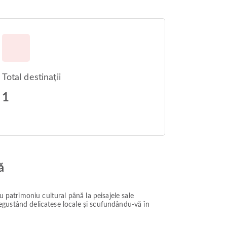
Total destinații
1
ă
u patrimoniu cultural până la peisajele sale
 degustând delicatese locale și scufundându-vă în