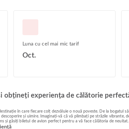
Luna cu cel mai mic tarif
Oct.
și obțineți experiența de călătorie perfect
estinație în care fiecare colț dezvăluie o nouă poveste. De la bogatul să
e descoperire și uimire. Imaginați-vă că vă plimbați pe străzile vibrante,
ns și găsiți biletul de avion perfect pentru a vă face călătoria de neuitat.
iență