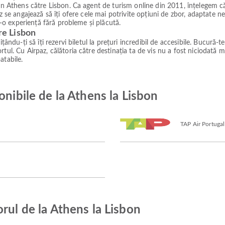
in Athens către Lisbon. Ca agent de turism online din 2011, înțelegem că 
z se angajează să îți ofere cele mai potrivite opțiuni de zbor, adaptate ne
tr-o experiență fără probleme și plăcută.
tre Lisbon
ându-ți să îți rezervi biletul la prețuri incredibil de accesibile. Bucură-te
tul. Cu Airpaz, călătoria către destinația ta de vis nu a fost niciodată m
atabile.
onibile de la Athens la Lisbon
TAP Air Portugal
rul de la Athens la Lisbon