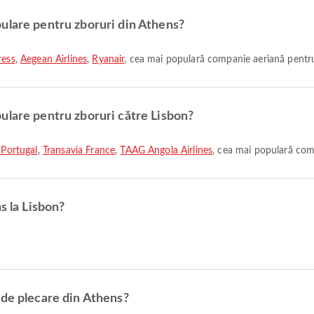
ulare pentru zboruri din Athens?
ress
,
Aegean Airlines
,
Ryanair
, cea mai populară companie aeriană pentru 
ulare pentru zboruri către Lisbon?
 Portugal
,
Transavia France
,
TAAG Angola Airlines
, cea mai populară com
s la Lisbon?
 de plecare din Athens?