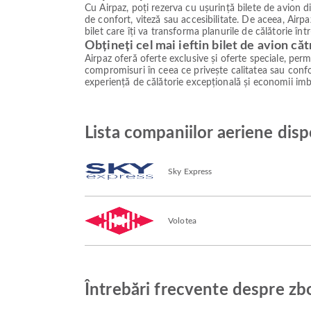
Cu Airpaz, poți rezerva cu ușurință bilete de avion d
de confort, viteză sau accesibilitate. De aceea, Airpa
bilet care îți va transforma planurile de călătorie în
Obțineți cel mai ieftin bilet de avion că
Airpaz oferă oferte exclusive și oferte speciale, permiț
compromisuri în ceea ce privește calitatea sau confor
experiență de călătorie excepțională și economii imb
Lista companiilor aeriene disp
Sky Express
Volotea
Întrebări frecvente despre zbo