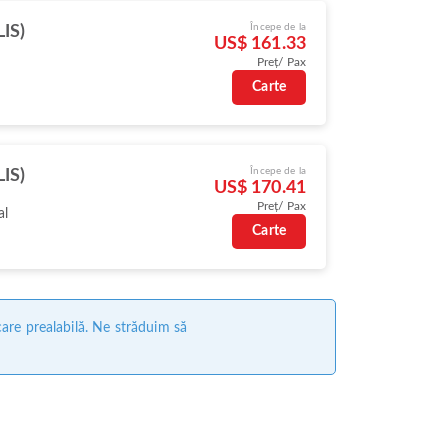
Începe de la
LIS)
US$ 161.33
Preț/ Pax
Carte
Începe de la
LIS)
US$ 170.41
Preț/ Pax
al
Carte
care prealabilă. Ne străduim să