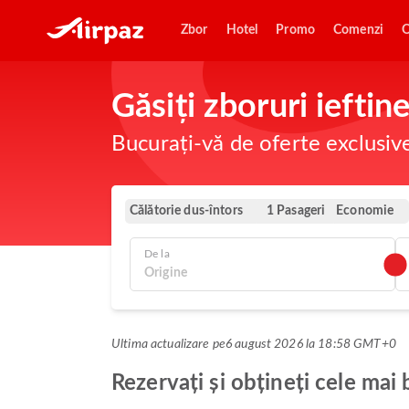
Zbor
Hotel
Promo
Comenzi
O
Găsiți zboruri ieftin
Bucurați-vă de oferte exclusiv
Călătorie dus-întors
Economie
1 Pasageri
De la
Ultima actualizare pe
6 august 2026 la 18:58 GMT+0
Rezervați și obțineți cele mai