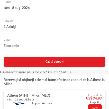
Retur
sâm., 8 aug. 2026
Pasageri
1 Adulți
Class
Economie
Caută zboruri
Ultima actualizare pe
8 iulie 2026 la 07:27 GMT+0
Rezervați și obțineți cele mai bune oferte de zboruri de la Athens la
Milos
Athens (ATH)
Milos (MLO)
Începe de la
US$ 94.83
sâm., 26 sept.
Direct
Preț/ Pax
Aegean Airlines
Carte