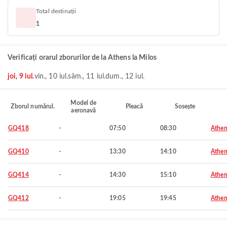
Total destinații
1
Verificați orarul zborurilor de la Athens la Milos
joi, 9 iul.
vin., 10 iul.
sâm., 11 iul.
dum., 12 iul.
Model de
Zborul numărul.
Pleacă
Sosește
aeronavă
GQ418
-
07:50
08:30
Athen
GQ410
-
13:30
14:10
Athen
GQ414
-
14:30
15:10
Athen
GQ412
-
19:05
19:45
Athen