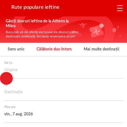
Rute populare ieftine
Găsiți zboruri ieftine de la Athens la
Milos
Bucurați-vă de oferte exclusive de zboruri către
destinația preferată. Începeți rezervarea acum!
Sens unic
Călătorie dus-întors
Mai multe destinații
De la
Origine
La
Destinație
Plecare
vin., 7 aug. 2026