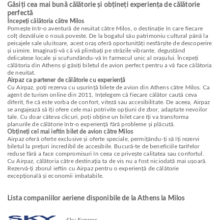
Găsiți cea mai bună călătorie și obțineți experiența de călătorie
perfectă
Începeți călătoria către Milos
Pornește într-o aventură de neuitat către Milos, o destinație în care fiecare
colț dezvăluie o nouă poveste. De la bogatul său patrimoniu cultural până la
peisajele sale uluitoare, acest oraș oferă oportunități nesfârșite de descoperire
și uimire. Imaginați-vă că vă plimbați pe străzile vibrante, degustând
delicatese locale și scufundându-vă în farmecul unic al orașului. Începeți
călătoria din Athens și găsiți biletul de avion perfect pentru a vă face călătoria
de neuitat.
Airpaz ca partener de călătorie cu experiență
Cu Airpaz, poți rezerva cu ușurință bilete de avion din Athens către Milos. Ca
agent de turism online din 2011, înțelegem că fiecare călător caută ceva
diferit, fie că este vorba de confort, viteză sau accesibilitate. De aceea, Airpaz
se angajează să îți ofere cele mai potrivite opțiuni de zbor, adaptate nevoilor
tale. Cu doar câteva clicuri, poți obține un bilet care îți va transforma
planurile de călătorie într-o experiență fără probleme și plăcută.
Obțineți cel mai ieftin bilet de avion către Milos
Airpaz oferă oferte exclusive și oferte speciale, permițându-ți să îți rezervi
biletul la prețuri incredibil de accesibile. Bucură-te de beneficiile tarifelor
reduse fără a face compromisuri în ceea ce privește calitatea sau confortul.
Cu Airpaz, călătoria către destinația ta de vis nu a fost niciodată mai ușoară.
Rezervă-ți zborul ieftin cu Airpaz pentru o experiență de călătorie
excepțională și economii imbatabile.
Lista companiilor aeriene disponibile de la Athens la Milos
Sky Express