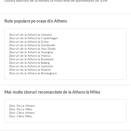
Durata zborului de la Athens la Milos este de aproximativ 0h 41m.
Rute populare pe orașe din Athens
Zboruri de la Athens la Istanbul
Zboruri de la Athens la Copenhagen
Zboruri de la Athens la Doha
Zboruri de la Athens la Stockholm
Zboruri de la Athens la Abu Dhabi
Zboruri de la Athens la Shanghai
Zboruri de la Athens la Vienna
Zboruri de la Athens la Budapest
Zboruri de la Athens la Beijing
Zboruri de la Athens la Santorini
Zboruri de la Athens la Madrid
Zboruri de la Athens la Birmingham
Mai multe zboruri recomandate de la Athens la Milos
Zbor De La Athens
Zbor De La Milos
Zbor Către Athens
Zbor Către Milos