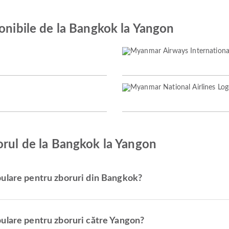
ponibile de la Bangkok la Yangon
orul de la Bangkok la Yangon
pulare pentru zboruri din Bangkok?
ulare pentru zboruri către Yangon?