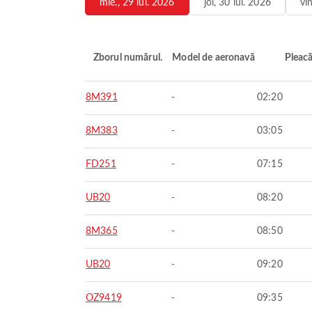
mie., 29 iul. 2026
joi, 30 iul. 2026
vi
Zborul numărul.
Model de aeronavă
Pleac
8M391
-
02:20
8M383
-
03:05
FD251
-
07:15
UB20
-
08:20
8M365
-
08:50
UB20
-
09:20
OZ9419
-
09:35