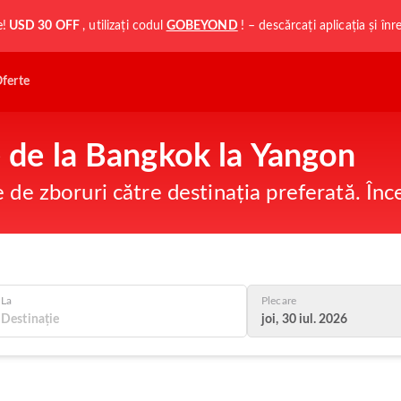
e!
USD 30 OFF
, utilizați codul
GOBEYOND
! – descărcați aplicația și în
ferte
ne de la Bangkok la Yangon
e de zboruri către destinația preferată. În
La
Plecare
joi, 30 iul. 2026