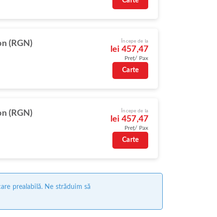
Carte
Începe de la
on (RGN)
lei 457,47
Preț/ Pax
Carte
Începe de la
on (RGN)
lei 457,47
Preț/ Pax
Carte
care prealabilă. Ne străduim să