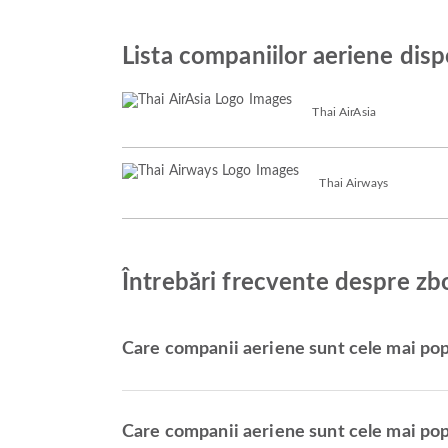
Lista companiilor aeriene dis
Thai AirAsia
Thai Airways
Întrebări frecvente despre zb
Care companii aeriene sunt cele mai po
Care companii aeriene sunt cele mai pop