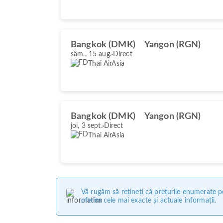
Bangkok (DMK)
Yangon (RGN)
sâm., 15 aug.
Direct
Thai AirAsia
Bangkok (DMK)
Yangon (RGN)
joi, 3 sept.
Direct
Thai AirAsia
Vă rugăm să rețineți că prețurile enumerate pe
oferim cele mai exacte și actuale informații.