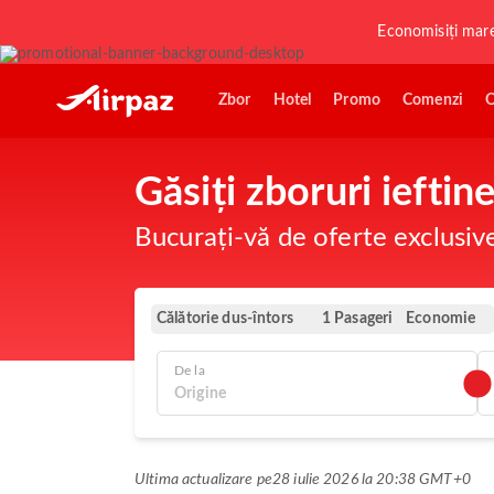
Economisiți mar
Zbor
Hotel
Promo
Comenzi
O
Găsiți zboruri iefti
Bucurați-vă de oferte exclusiv
Călătorie dus-întors
Economie
1 Pasageri
De la
Ultima actualizare pe
28 iulie 2026 la 20:38 GMT+0