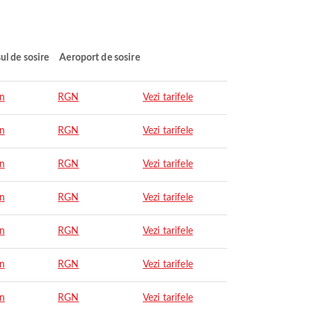
ul de sosire
Aeroport de sosire
n
RGN
Vezi tarifele
n
RGN
Vezi tarifele
n
RGN
Vezi tarifele
n
RGN
Vezi tarifele
n
RGN
Vezi tarifele
n
RGN
Vezi tarifele
n
RGN
Vezi tarifele