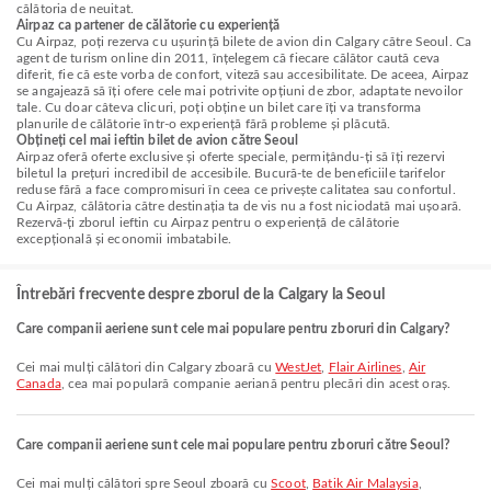
călătoria de neuitat.
Airpaz ca partener de călătorie cu experiență
Cu Airpaz, poți rezerva cu ușurință bilete de avion din Calgary către Seoul. Ca
agent de turism online din 2011, înțelegem că fiecare călător caută ceva
diferit, fie că este vorba de confort, viteză sau accesibilitate. De aceea, Airpaz
se angajează să îți ofere cele mai potrivite opțiuni de zbor, adaptate nevoilor
tale. Cu doar câteva clicuri, poți obține un bilet care îți va transforma
planurile de călătorie într-o experiență fără probleme și plăcută.
Obțineți cel mai ieftin bilet de avion către Seoul
Airpaz oferă oferte exclusive și oferte speciale, permițându-ți să îți rezervi
biletul la prețuri incredibil de accesibile. Bucură-te de beneficiile tarifelor
reduse fără a face compromisuri în ceea ce privește calitatea sau confortul.
Cu Airpaz, călătoria către destinația ta de vis nu a fost niciodată mai ușoară.
Rezervă-ți zborul ieftin cu Airpaz pentru o experiență de călătorie
excepțională și economii imbatabile.
Întrebări frecvente despre zborul de la Calgary la Seoul
Care companii aeriene sunt cele mai populare pentru zboruri din Calgary?
Cei mai mulți călători din Calgary zboară cu
WestJet
,
Flair Airlines
,
Air
Canada
, cea mai populară companie aeriană pentru plecări din acest oraș.
Care companii aeriene sunt cele mai populare pentru zboruri către Seoul?
Cei mai mulți călători spre Seoul zboară cu
Scoot
,
Batik Air Malaysia
,