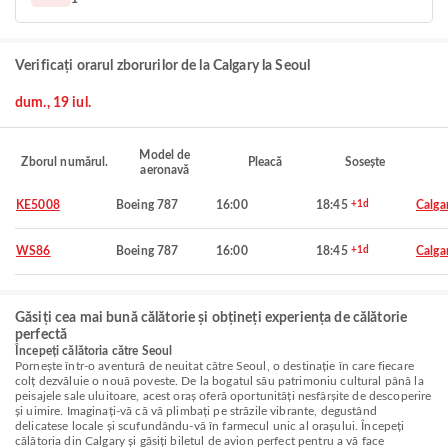
Verificați orarul zborurilor de la Calgary la Seoul
dum., 19 iul.
Model de
Zborul numărul.
Pleacă
Sosește
aeronavă
KE5008
Boeing 787
16:00
18:45
+1d
Calga
WS86
Boeing 787
16:00
18:45
+1d
Calga
Găsiți cea mai bună călătorie și obțineți experiența de călătorie
perfectă
Începeți călătoria către Seoul
Pornește într-o aventură de neuitat către Seoul, o destinație în care fiecare
colț dezvăluie o nouă poveste. De la bogatul său patrimoniu cultural până la
peisajele sale uluitoare, acest oraș oferă oportunități nesfârșite de descoperire
și uimire. Imaginați-vă că vă plimbați pe străzile vibrante, degustând
delicatese locale și scufundându-vă în farmecul unic al orașului. Începeți
călătoria din Calgary și găsiți biletul de avion perfect pentru a vă face