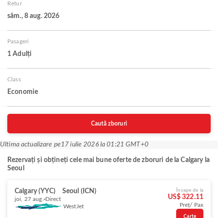
Retur
sâm., 8 aug. 2026
Pasageri
1 Adulți
Class
Economie
Caută zboruri
Ultima actualizare pe
17 iulie 2026 la 01:21 GMT+0
Rezervați și obțineți cele mai bune oferte de zboruri de la Calgary la
Seoul
Calgary (YYC)
Seoul (ICN)
Începe de la
US$ 322.11
joi, 27 aug.
Direct
Preț/ Pax
WestJet
Carte