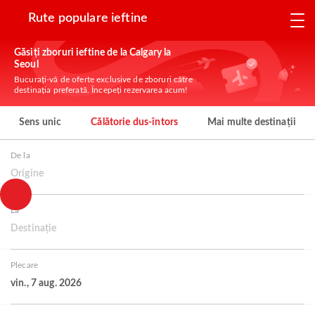
Rute populare ieftine
Găsiți zboruri ieftine de la Calgary la
Seoul
Bucurați-vă de oferte exclusive de zboruri către
destinația preferată. Începeți rezervarea acum!
Sens unic
Călătorie dus-întors
Mai multe destinații
De la
Origine
La
Destinație
Plecare
vin., 7 aug. 2026