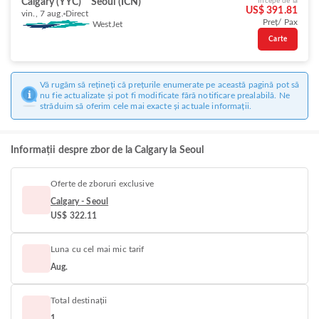
Calgary (YYC)
Seoul (ICN)
Începe de la
US$ 391.81
vin., 7 aug.
Direct
Preț/ Pax
WestJet
Carte
Vă rugăm să rețineți că prețurile enumerate pe această pagină pot să
nu fie actualizate și pot fi modificate fără notificare prealabilă. Ne
străduim să oferim cele mai exacte și actuale informații.
Informații despre zbor de la Calgary la Seoul
Oferte de zboruri exclusive
Calgary - Seoul
US$ 322.11
Luna cu cel mai mic tarif
Aug.
Total destinații
1