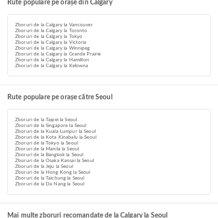
Rute populare pe orașe din Calgary
Zboruri de la Calgary la Vancouver
Zboruri de la Calgary la Toronto
Zboruri de la Calgary la Tokyo
Zboruri de la Calgary la Victoria
Zboruri de la Calgary la Winnipeg
Zboruri de la Calgary la Grande Prairie
Zboruri de la Calgary la Hamilton
Zboruri de la Calgary la Kelowna
Rute populare pe orașe către Seoul
Zboruri de la Taipei la Seoul
Zboruri de la Singapore la Seoul
Zboruri de la Kuala Lumpur la Seoul
Zboruri de la Kota Kinabalu la Seoul
Zboruri de la Tokyo la Seoul
Zboruri de la Manila la Seoul
Zboruri de la Bangkok la Seoul
Zboruri de la Osaka Kansai la Seoul
Zboruri de la Jeju la Seoul
Zboruri de la Hong Kong la Seoul
Zboruri de la Taichung la Seoul
Zboruri de la Da Nang la Seoul
Mai multe zboruri recomandate de la Calgary la Seoul