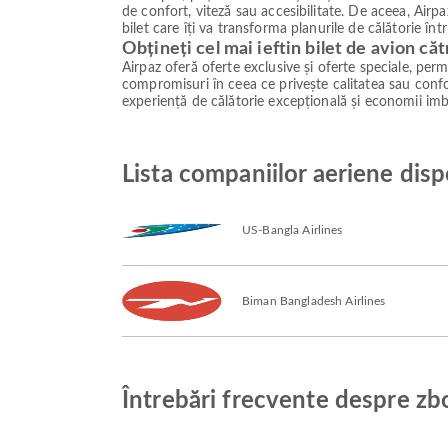
de confort, viteză sau accesibilitate. De aceea, Airpa
bilet care îți va transforma planurile de călătorie în
Obțineți cel mai ieftin bilet de avion că
Airpaz oferă oferte exclusive și oferte speciale, permiț
compromisuri în ceea ce privește calitatea sau confor
experiență de călătorie excepțională și economii imb
Lista companiilor aeriene disp
US-Bangla Airlines
Biman Bangladesh Airlines
Întrebări frecvente despre zb