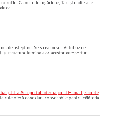
u rotile, Camera de rugăciune, Taxi și multe alte
alelor.
Zona de așteptare, Servirea mesei, Autobuz de
ăți și structura terminalelor acestor aeroporturi.
Shahjalal la Aeroportul Internațional Hamad
,
zbor de
e rute oferă conexiuni convenabile pentru călătoria