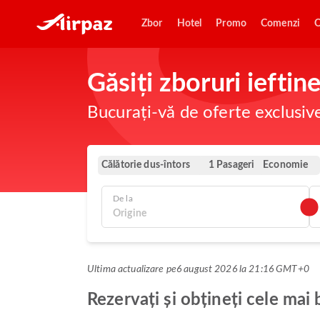
Zbor
Hotel
Promo
Comenzi
O
Găsiți zboruri ieftin
Bucurați-vă de oferte exclusiv
Călătorie dus-întors
Economie
1 Pasageri
De la
Ultima actualizare pe
6 august 2026 la 21:16 GMT+0
Rezervați și obțineți cele mai