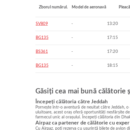
Zborul numărul.
Model de aeronavă
Pleac
SV809
-
13:20
BG135
-
17:15
BS361
-
17:20
BG135
-
18:15
Găsiți cea mai bună călătorie 
Începeți călătoria către Jeddah
Pornește într-o aventură de neuitat către Jeddah, o d
uluitoare, acest oraș oferă oportunități nesfârșite d
farmecul unic al orașului. Începeți călătoria din Dhak
Airpaz ca partener de călătorie cu exper
Cu Airpaz, poți rezerva cu ușurință bilete de avion 