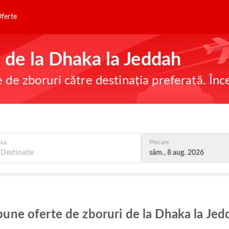
ferte
e de la Dhaka la Jeddah
e de zboruri către destinația preferată. În
La
Plecare
sâm., 8 aug. 2026
 bune oferte de zboruri de la Dhaka la Je