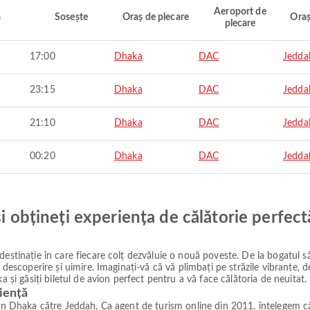
Aeroport de
ă
Sosește
Oraș de plecare
Oraș
plecare
17:00
Dhaka
DAC
Jedda
23:15
Dhaka
DAC
Jedda
21:10
Dhaka
DAC
Jedda
00:20
Dhaka
DAC
Jedda
și obțineți experiența de călătorie perfect
estinație în care fiecare colț dezvăluie o nouă poveste. De la bogatul să
e descoperire și uimire. Imaginați-vă că vă plimbați pe străzile vibrante,
a și găsiți biletul de avion perfect pentru a vă face călătoria de neuitat.
iență
din Dhaka către Jeddah. Ca agent de turism online din 2011, înțelegem că 