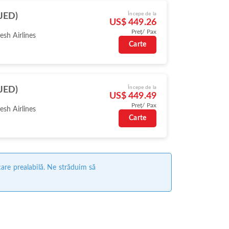
Începe de la
(JED)
US$ 449.26
Preț/ Pax
sh Airlines
Carte
Începe de la
(JED)
US$ 449.49
Preț/ Pax
sh Airlines
Carte
care prealabilă. Ne străduim să