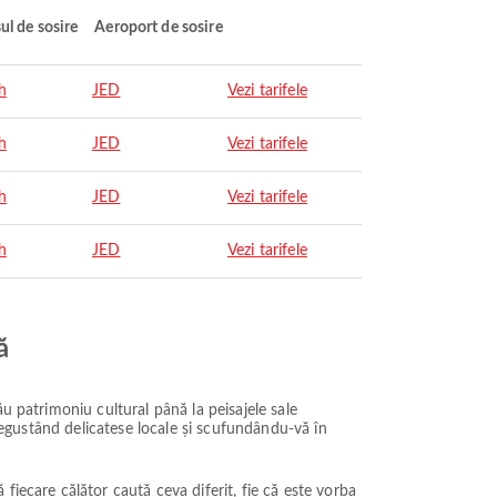
ul de sosire
Aeroport de sosire
h
JED
Vezi tarifele
h
JED
Vezi tarifele
h
JED
Vezi tarifele
h
JED
Vezi tarifele
ă
u patrimoniu cultural până la peisajele sale
 degustând delicatese locale și scufundându-vă în
fiecare călător caută ceva diferit, fie că este vorba