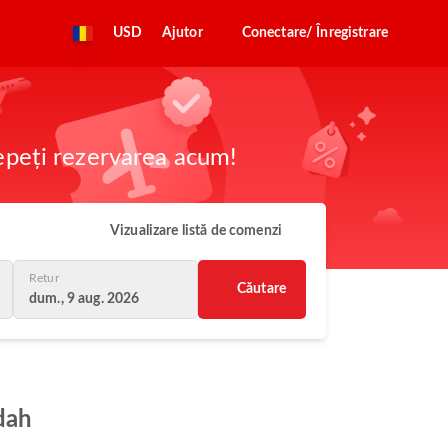
USD
Ajutor
Conectare/ Înregistrare
cepeți rezervarea acum!
Vizualizare listă de comenzi
Retur
Căutare
dum., 9 aug. 2026
ddah