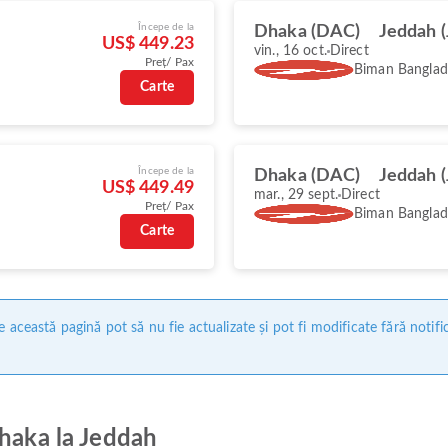
Începe de la
Dhaka (DAC)
Jeddah 
US$ 449.23
vin., 16 oct.
Direct
Preț/ Pax
Biman Banglade
Carte
Începe de la
Dhaka (DAC)
Jeddah 
US$ 449.49
mar., 29 sept.
Direct
Preț/ Pax
Biman Banglade
Carte
 această pagină pot să nu fie actualizate și pot fi modificate fără notifi
Dhaka la Jeddah