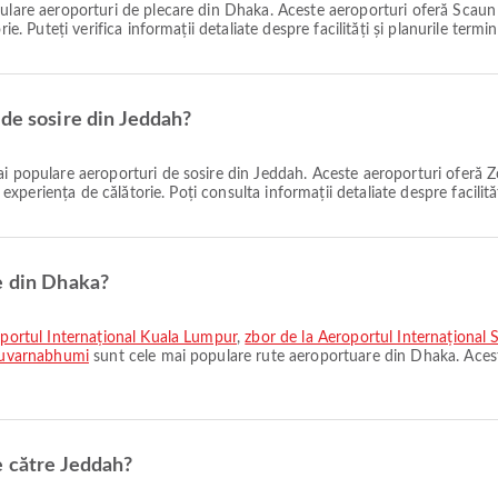
lare aeroporturi de plecare din Dhaka. Aceste aeroporturi oferă Scaun c
e. Puteți verifica informații detaliate despre facilități și planurile termin
 de sosire din Jeddah?
i populare aeroporturi de sosire din Jeddah. Aceste aeroporturi oferă 
i experiența de călătorie. Poți consulta informații detaliate despre facilit
e din Dhaka?
roportul Internațional Kuala Lumpur
,
zbor de la Aeroportul Internațional 
 Suvarnabhumi
sunt cele mai populare rute aeroportuare din Dhaka. Acest
e către Jeddah?