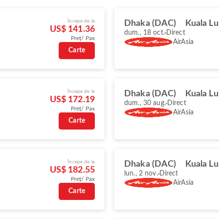
Începe de la
Dhaka (DAC)
Kuala L
US$ 141.36
dum., 18 oct.
Direct
Preț/ Pax
AirAsia
Carte
Începe de la
Dhaka (DAC)
Kuala L
US$ 172.19
dum., 30 aug.
Direct
Preț/ Pax
AirAsia
Carte
Începe de la
Dhaka (DAC)
Kuala L
US$ 182.55
lun., 2 nov.
Direct
Preț/ Pax
AirAsia
Carte