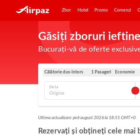
Zbor
Hotel
Promo
Comenzi
O
Găsiți zboruri iefti
Bucurați-vă de oferte exclusiv
Călătorie dus-întors
Economie
1 Pasageri
De la
Ultima actualizare pe
6 august 2026 la 18:51 GMT+0
Rezervați și obțineți cele mai