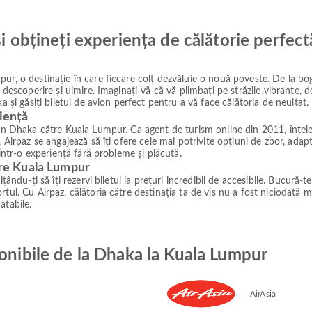
și obțineți experiența de călătorie perfect
ur, o destinație în care fiecare colț dezvăluie o nouă poveste. De la bog
e descoperire și uimire. Imaginați-vă că vă plimbați pe străzile vibrante,
a și găsiți biletul de avion perfect pentru a vă face călătoria de neuitat.
iență
din Dhaka către Kuala Lumpur. Ca agent de turism online din 2011, înțeleg
 Airpaz se angajează să îți ofere cele mai potrivite opțiuni de zbor, adapt
 într-o experiență fără probleme și plăcută.
ătre Kuala Lumpur
ându-ți să îți rezervi biletul la prețuri incredibil de accesibile. Bucură-te
tul. Cu Airpaz, călătoria către destinația ta de vis nu a fost niciodată m
atabile.
ponibile de la Dhaka la Kuala Lumpur
AirAsia