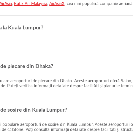
AirAsia
,
Batik Air Malaysia
,
AirAsiaX
, cea mai populară companie aeriană 
a la Kuala Lumpur?
 de plecare din Dhaka?
lare aeroporturi de plecare din Dhaka. Aceste aeroporturi oferă Salon, 
e. Puteți verifica informații detaliate despre facilități și planurile termin
 de sosire din Kuala Lumpur?
 populare aeroporturi de sosire din Kuala Lumpur. Aceste aeroporturi of
 de călătorie. Poți consulta informații detaliate despre facilități și struc