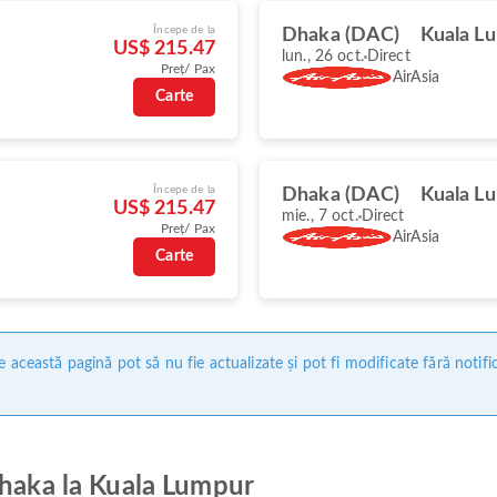
Începe de la
Dhaka (DAC)
Kuala L
US$ 215.47
lun., 26 oct.
Direct
Preț/ Pax
AirAsia
Carte
Începe de la
Dhaka (DAC)
Kuala L
US$ 215.47
mie., 7 oct.
Direct
Preț/ Pax
AirAsia
Carte
 această pagină pot să nu fie actualizate și pot fi modificate fără notifi
Dhaka la Kuala Lumpur