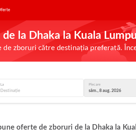
ferte
ne de la Dhaka la Kuala Lump
e de zboruri către destinația preferată. În
La
Plecare
sâm., 8 aug. 2026
 bune oferte de zboruri de la Dhaka la Ku