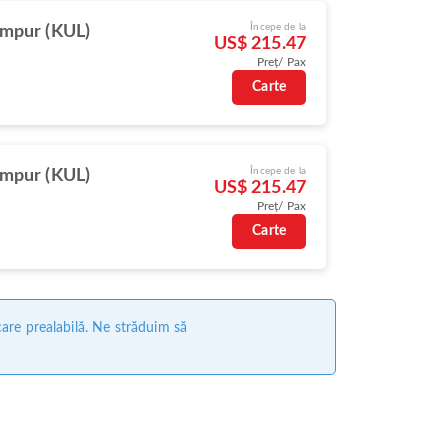
Începe de la
umpur (KUL)
US$ 215.47
Preț/ Pax
Carte
Începe de la
umpur (KUL)
US$ 215.47
Preț/ Pax
Carte
care prealabilă. Ne străduim să