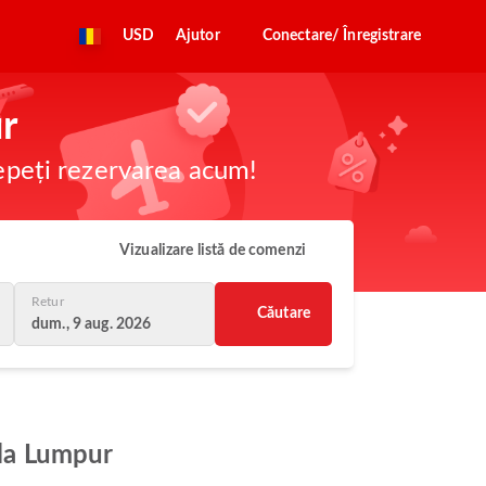
USD
Ajutor
Conectare/ Înregistrare
ur
cepeți rezervarea acum!
Vizualizare listă de comenzi
Retur
Căutare
dum., 9 aug. 2026
ala Lumpur