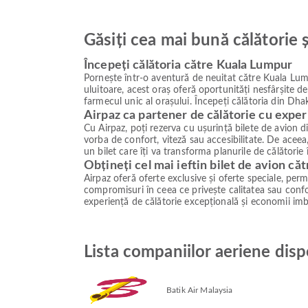
Găsiți cea mai bună călătorie 
Începeți călătoria către Kuala Lumpur
Pornește într-o aventură de neuitat către Kuala Lump
uluitoare, acest oraș oferă oportunități nesfârșite d
farmecul unic al orașului. Începeți călătoria din Dhak
Airpaz ca partener de călătorie cu exper
Cu Airpaz, poți rezerva cu ușurință bilete de avion 
vorba de confort, viteză sau accesibilitate. De aceea,
un bilet care îți va transforma planurile de călătorie
Obțineți cel mai ieftin bilet de avion c
Airpaz oferă oferte exclusive și oferte speciale, permiț
compromisuri în ceea ce privește calitatea sau confor
experiență de călătorie excepțională și economii imb
Lista companiilor aeriene dis
Batik Air Malaysia