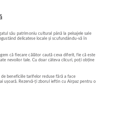
ă
atul său patrimoniu cultural până la peisajele sale
 degustând delicatese locale și scufundându-vă în
em că fiecare călător caută ceva diferit, fie că este
ate nevoilor tale. Cu doar câteva clicuri, poți obține
 de beneficiile tarifelor reduse fără a face
ai ușoară. Rezervă-ți zborul ieftin cu Airpaz pentru o