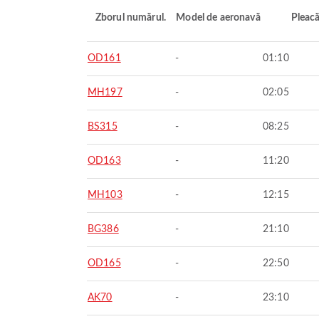
Zborul numărul.
Model de aeronavă
Pleac
OD161
-
01:10
MH197
-
02:05
BS315
-
08:25
OD163
-
11:20
MH103
-
12:15
BG386
-
21:10
OD165
-
22:50
AK70
-
23:10