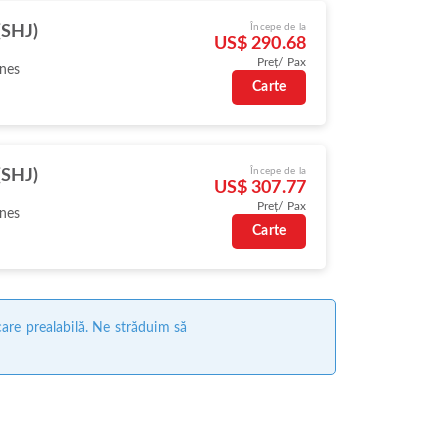
Începe de la
(SHJ)
US$ 290.68
Preț/ Pax
ines
Carte
Începe de la
(SHJ)
US$ 307.77
Preț/ Pax
ines
Carte
care prealabilă. Ne străduim să