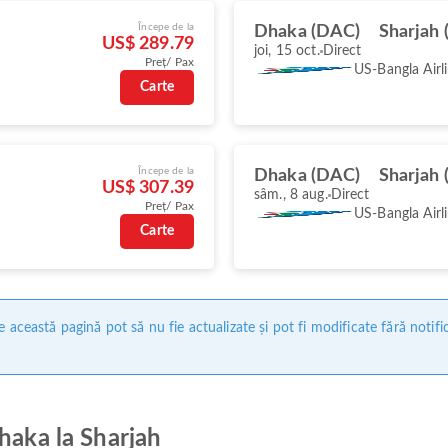
Începe de la
Dhaka (DAC)
Sharjah 
US$ 289.79
joi, 15 oct.
Direct
Preț/ Pax
US-Bangla Airl
Carte
Începe de la
Dhaka (DAC)
Sharjah 
US$ 307.39
sâm., 8 aug.
Direct
Preț/ Pax
US-Bangla Airl
Carte
 această pagină pot să nu fie actualizate și pot fi modificate fără notifi
haka la Sharjah