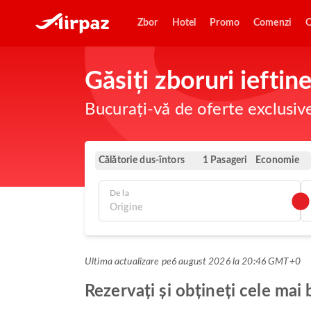
Zbor
Hotel
Promo
Comenzi
O
Găsiți zboruri ieftin
Bucurați-vă de oferte exclusiv
Călătorie dus-întors
Economie
1 Pasageri
De la
Ultima actualizare pe
6 august 2026 la 20:46 GMT+0
Rezervați și obțineți cele mai