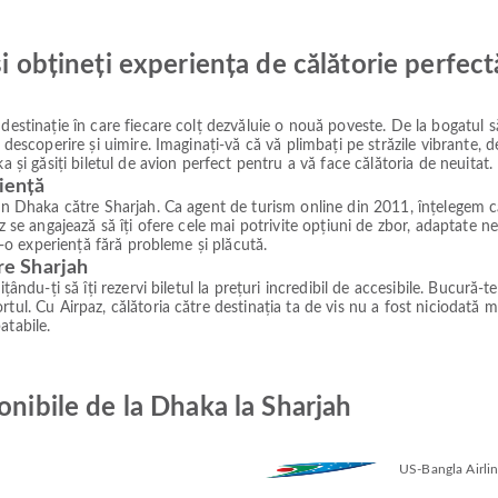
și obțineți experiența de călătorie perfect
destinație în care fiecare colț dezvăluie o nouă poveste. De la bogatul s
e descoperire și uimire. Imaginați-vă că vă plimbați pe străzile vibrante,
a și găsiți biletul de avion perfect pentru a vă face călătoria de neuitat.
iență
in Dhaka către Sharjah. Ca agent de turism online din 2011, înțelegem că 
z se angajează să îți ofere cele mai potrivite opțiuni de zbor, adaptate ne
tr-o experiență fără probleme și plăcută.
tre Sharjah
ându-ți să îți rezervi biletul la prețuri incredibil de accesibile. Bucură-te
tul. Cu Airpaz, călătoria către destinația ta de vis nu a fost niciodată m
atabile.
onibile de la Dhaka la Sharjah
US-Bangla Airli