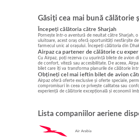
Găsiți cea mai bună călătorie 
Începeți călătoria către Sharjah
Pornește într-o aventură de neuitat către Sharjah, o 
uluitoare, acest oraș oferă oportunități nesfârșite d
farmecul unic al orașului. Începeți călătoria din Dhak
Airpaz ca partener de călătorie cu exper
Cu Airpaz, poți rezerva cu ușurință bilete de avion d
de confort, viteză sau accesibilitate. De aceea, Airpa
bilet care îți va transforma planurile de călătorie în
Obțineți cel mai ieftin bilet de avion că
Airpaz oferă oferte exclusive și oferte speciale, permiț
compromisuri în ceea ce privește calitatea sau confor
experiență de călătorie excepțională și economii imb
Lista companiilor aeriene disp
Air Arabia