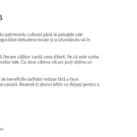
ă
ău patrimoniu cultural până la peisajele sale
 degustând delicatese locale și scufundându-vă în
fiecare călător caută ceva diferit, fie că este vorba
voilor tale. Cu doar câteva clicuri, poți obține un
 de beneficiile tarifelor reduse fără a face
ai ușoară. Rezervă-ți zborul ieftin cu Airpaz pentru o
nes