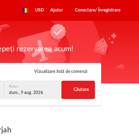
USD
Ajutor
Conectare/ Înregistrare
cepeți rezervarea acum!
Vizualizare listă de comenzi
Retur
Căutare
dum., 9 aug. 2026
rjah