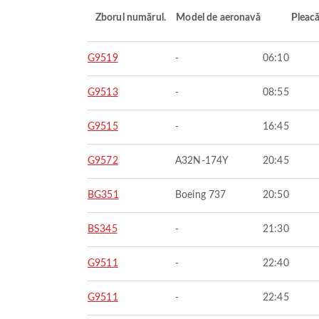
Zborul numărul.
Model de aeronavă
Pleac
G9519
-
06:10
G9513
-
08:55
G9515
-
16:45
G9572
A32N-174Y
20:45
BG351
Boeing 737
20:50
BS345
-
21:30
G9511
-
22:40
G9511
-
22:45