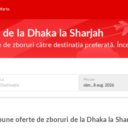
ferte
e de la Dhaka la Sharjah
e de zboruri către destinația preferată. În
La
Plecare
sâm., 8 aug. 2026
 bune oferte de zboruri de la Dhaka la Sha