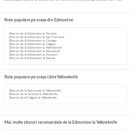
Rute populare pe orașe din Edmonton
Zboruri de la Edmonton la Toronto
Zboruri de la Edmonton la San Francisco
Zboruri de la Edmonton la Chicago
Zboruri de la Edmonton la Calgary
Zboruri de la Edmonton la Abbotsford
Zboruri de la Edmonton la Vancouver
Zboruri de la Edmonton la Houston
Zboruri de la Edmonton la Denver
Rute populare pe orașe către Yellowknife
Zboruri de la Vancouver la Yellowknife
Zboruri de la Toronto la Yellowknife
Zboruri de la Calgary la Yellowknife
Mai multe zboruri recomandate de la Edmonton la Yellowknife