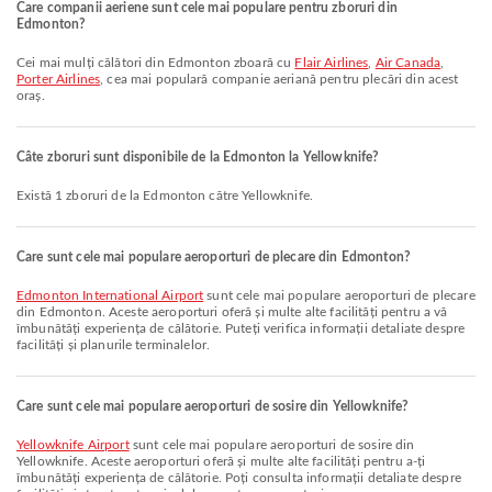
Care companii aeriene sunt cele mai populare pentru zboruri din
Edmonton?
Cei mai mulți călători din Edmonton zboară cu
Flair Airlines
,
Air Canada
,
Porter Airlines
, cea mai populară companie aeriană pentru plecări din acest
oraș.
Câte zboruri sunt disponibile de la Edmonton la Yellowknife?
Există 1 zboruri de la Edmonton către Yellowknife.
Care sunt cele mai populare aeroporturi de plecare din Edmonton?
Edmonton International Airport
sunt cele mai populare aeroporturi de plecare
din Edmonton. Aceste aeroporturi oferă și multe alte facilități pentru a vă
îmbunătăți experiența de călătorie. Puteți verifica informații detaliate despre
facilități și planurile terminalelor.
Care sunt cele mai populare aeroporturi de sosire din Yellowknife?
Yellowknife Airport
sunt cele mai populare aeroporturi de sosire din
Yellowknife. Aceste aeroporturi oferă și multe alte facilități pentru a-ți
îmbunătăți experiența de călătorie. Poți consulta informații detaliate despre