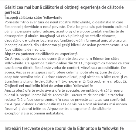
Găsiți cea mai bună călătorie și obțineți experiența de călătorie
perfectă
Începeți călătoria către Yellowknife
Pornește într-o aventură de neuitat către Yellowknife, o destinație în care
fiecare colț dezvăluie o nouă poveste. De la bogatul său patrimoniu cultural
până la peisajele sale uluitoare, acest oraș oferă oportunități nesfârșite de
descoperire și uimire. Imaginați-vă că vă plimbați pe străzile vibrante,
degustând delicatese locale și scufundându-vă în farmecul unic al orașului.
Începeți călătoria din Edmonton și găsiți biletul de avion perfect pentru a vă
face călătoria de neuitat.
Airpaz ca partener de călătorie cu experiență
Cu Airpaz, poți rezerva cu ușurință bilete de avion din Edmonton către
Yellowknife. Ca agent de turism online din 2011, înțelegem că fiecare călător
caută ceva diferit, fie că este vorba de confort, viteză sau accesibilitate. De
aceea, Airpaz se angajează să îți ofere cele mai potrivite opțiuni de zbor,
adaptate nevoilor tale. Cu doar câteva clicuri, poți obține un bilet care îți va
transforma planurile de călătorie într-o experiență fără probleme și plăcută.
Obțineți cel mai ieftin bilet de avion către Yellowknife
Airpaz oferă oferte exclusive și oferte speciale, permițându-ți să îți rezervi
biletul la prețuri incredibil de accesibile. Bucură-te de beneficiile tarifelor
reduse fără a face compromisuri în ceea ce privește calitatea sau confortul.
Cu Airpaz, călătoria către destinația ta de vis nu a fost niciodată mai ușoară.
Rezervă-ți zborul ieftin cu Airpaz pentru o experiență de călătorie
excepțională și economii imbatabile.
Întrebări frecvente despre zborul de la Edmonton la Yellowknife