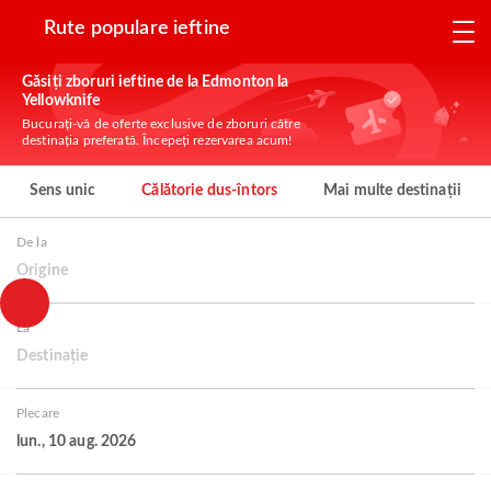
Rute populare ieftine
Găsiți zboruri ieftine de la Edmonton la
Yellowknife
Bucurați-vă de oferte exclusive de zboruri către
destinația preferată. Începeți rezervarea acum!
Sens unic
Călătorie dus-întors
Mai multe destinații
De la
Origine
La
Destinație
Plecare
lun., 10 aug. 2026