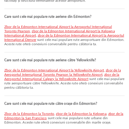
facilități și structura terminalelor acestor aeroporturi.
Care sunt cele mai populare rute aeriene din Edmonton?
zbor de la Edmonton International Airport la Aeroportul Internațional
Toronto Pearson
,
zbor de la Edmonton International Airport la Kelowna
International Airport
,
zbor de la Edmonton International Airport la Aeroportul
Internațional Denver
sunt cele mai populare rute aeroportuare din Edmonton.
Aceste rute oferă conexiuni convenabile pentru călătoria ta.
Care sunt cele mai populare rute aeriene către Yellowknife?
zbor de la Edmonton International Airport la Yellowknife Airport
,
zbor de la
Aeroportul Internațional Toronto Pearson la Yellowknife Airport
,
zbor de la
Aeroportul Internațional Calgary la Yellowknife Airport
sunt cele mai populare
rute aeroportuare către Yellowknife. Aceste rute oferă conexiuni convenabile
pentru călătoria ta.
Care sunt cele mai populare rute către orașe din Edmonton?
zbor de la Edmonton la Toronto
,
zbor de la Edmonton la Kelowna
,
zbor de la
Edmonton la San Francisco
sunt cele mai populare rute urbane din
Edmonton. Aceste rute oferă conexiuni convenabile din marile orașe.