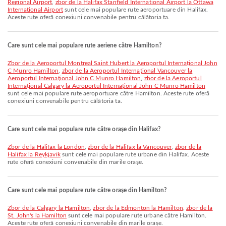
Regional Airport
,
zbor de la Halifax Stanfield International Airport la Ottawa
International Airport
sunt cele mai populare rute aeroportuare din Halifax.
Aceste rute oferă conexiuni convenabile pentru călătoria ta.
Care sunt cele mai populare rute aeriene către Hamilton?
zbor de la Aeroportul Montreal Saint Hubert la Aeroportul Internațional John
C Munro Hamilton
,
zbor de la Aeroportul Internațional Vancouver la
Aeroportul Internațional John C Munro Hamilton
,
zbor de la Aeroportul
Internațional Calgary la Aeroportul Internațional John C Munro Hamilton
sunt cele mai populare rute aeroportuare către Hamilton. Aceste rute oferă
conexiuni convenabile pentru călătoria ta.
Care sunt cele mai populare rute către orașe din Halifax?
zbor de la Halifax la London
,
zbor de la Halifax la Vancouver
,
zbor de la
Halifax la Reykjavik
sunt cele mai populare rute urbane din Halifax. Aceste
rute oferă conexiuni convenabile din marile orașe.
Care sunt cele mai populare rute către orașe din Hamilton?
zbor de la Calgary la Hamilton
,
zbor de la Edmonton la Hamilton
,
zbor de la
St. John's la Hamilton
sunt cele mai populare rute urbane către Hamilton.
Aceste rute oferă conexiuni convenabile din marile orașe.