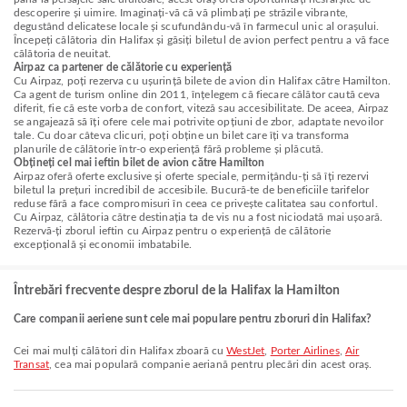
descoperire și uimire. Imaginați-vă că vă plimbați pe străzile vibrante,
degustând delicatese locale și scufundându-vă în farmecul unic al orașului.
Începeți călătoria din Halifax și găsiți biletul de avion perfect pentru a vă face
călătoria de neuitat.
Airpaz ca partener de călătorie cu experiență
Cu Airpaz, poți rezerva cu ușurință bilete de avion din Halifax către Hamilton.
Ca agent de turism online din 2011, înțelegem că fiecare călător caută ceva
diferit, fie că este vorba de confort, viteză sau accesibilitate. De aceea, Airpaz
se angajează să îți ofere cele mai potrivite opțiuni de zbor, adaptate nevoilor
tale. Cu doar câteva clicuri, poți obține un bilet care îți va transforma
planurile de călătorie într-o experiență fără probleme și plăcută.
Obțineți cel mai ieftin bilet de avion către Hamilton
Airpaz oferă oferte exclusive și oferte speciale, permițându-ți să îți rezervi
biletul la prețuri incredibil de accesibile. Bucură-te de beneficiile tarifelor
reduse fără a face compromisuri în ceea ce privește calitatea sau confortul.
Cu Airpaz, călătoria către destinația ta de vis nu a fost niciodată mai ușoară.
Rezervă-ți zborul ieftin cu Airpaz pentru o experiență de călătorie
excepțională și economii imbatabile.
Întrebări frecvente despre zborul de la Halifax la Hamilton
Care companii aeriene sunt cele mai populare pentru zboruri din Halifax?
Cei mai mulți călători din Halifax zboară cu
WestJet
,
Porter Airlines
,
Air
Transat
, cea mai populară companie aeriană pentru plecări din acest oraș.