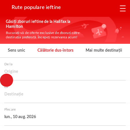
Rute populare ieftine
Găsiți zboruri ieftine de la Halifax la
Hamilton
Bucurați-vă de oferte exclusive de zboruri către
destinația preferată. Începeți rezervarea acum!
Sens unic
Călătorie dus-întors
Mai multe destinații
De la
Origine
La
Destinație
Plecare
lun., 10 aug. 2026