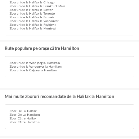
Zboruri de la Halifax la Chicago
Zboruri de la Halifax la Frankfurt Main
Zboruri de la Halifax la Boston
Zboruri de la Halifax la Toronto
Zboruri de la Halifax la Brussels
Zboruri de la Halifax la Vancouver
Zboruri de la Halifax la Reykjavik
Zboruri de la Halifax la Montreal
Rute populare pe orașe către Hamilton
Zboruri de la Winnipeg la Hamilton
Zboruri de la Vancouver la Hamilton
Zboruri de la Calgary la Hamilton
Mai multe zboruri recomandate de la Halifax la Hamilton
Zbor De La Halifax
Zbor De La Hamilton
Zbor Către Halifax
Zbor Către Hamilton