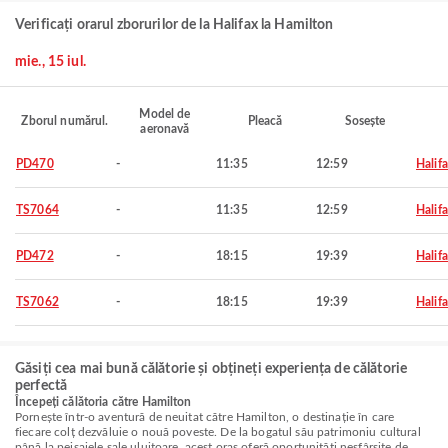
Verificați orarul zborurilor de la Halifax la Hamilton
mie., 15 iul.
Model de
Zborul numărul.
Pleacă
Sosește
aeronavă
PD470
-
11:35
12:59
Halif
TS7064
-
11:35
12:59
Halif
PD472
-
18:15
19:39
Halif
TS7062
-
18:15
19:39
Halif
Găsiți cea mai bună călătorie și obțineți experiența de călătorie
perfectă
Începeți călătoria către Hamilton
Pornește într-o aventură de neuitat către Hamilton, o destinație în care
fiecare colț dezvăluie o nouă poveste. De la bogatul său patrimoniu cultural
până la peisajele sale uluitoare, acest oraș oferă oportunități nesfârșite de