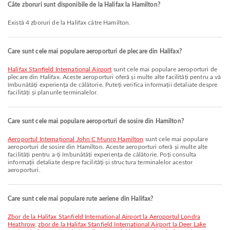
Câte zboruri sunt disponibile de la Halifax la Hamilton?
Există 4 zboruri de la Halifax către Hamilton.
Care sunt cele mai populare aeroporturi de plecare din Halifax?
Halifax Stanfield International Airport
sunt cele mai populare aeroporturi de
plecare din Halifax. Aceste aeroporturi oferă și multe alte facilități pentru a vă
îmbunătăți experiența de călătorie. Puteți verifica informații detaliate despre
facilități și planurile terminalelor.
Care sunt cele mai populare aeroporturi de sosire din Hamilton?
Aeroportul Internațional John C Munro Hamilton
sunt cele mai populare
aeroporturi de sosire din Hamilton. Aceste aeroporturi oferă și multe alte
facilități pentru a-ți îmbunătăți experiența de călătorie. Poți consulta
informații detaliate despre facilități și structura terminalelor acestor
aeroporturi.
Care sunt cele mai populare rute aeriene din Halifax?
zbor de la Halifax Stanfield International Airport la Aeroportul Londra
Heathrow
,
zbor de la Halifax Stanfield International Airport la Deer Lake