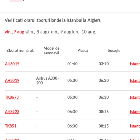
Verificați orarul zborurilor de la Istanbul la Algiers
vin., 7 aug.
sâm., 8 aug.
dum., 9 aug.
lun., 10 aug.
Model de
Zborul numărul.
Pleacă
Sosește
aeronavă
AH3015
-
01:40
03:10
Istan
Airbus A330-
AH3019
05:00
06:30
Istan
200
TK8673
-
05:00
06:30
Istan
AH3923
-
06:30
08:15
Istan
TK851
-
06:30
08:15
Istan