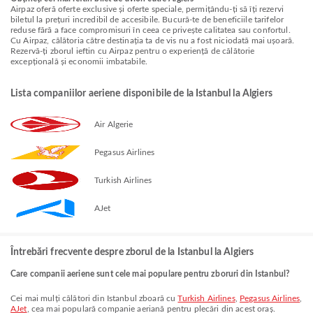
Airpaz oferă oferte exclusive și oferte speciale, permițându-ți să îți rezervi
biletul la prețuri incredibil de accesibile. Bucură-te de beneficiile tarifelor
reduse fără a face compromisuri în ceea ce privește calitatea sau confortul.
Cu Airpaz, călătoria către destinația ta de vis nu a fost niciodată mai ușoară.
Rezervă-ți zborul ieftin cu Airpaz pentru o experiență de călătorie
excepțională și economii imbatabile.
Lista companiilor aeriene disponibile de la Istanbul la Algiers
Air Algerie
Pegasus Airlines
Turkish Airlines
AJet
Întrebări frecvente despre zborul de la Istanbul la Algiers
Care companii aeriene sunt cele mai populare pentru zboruri din Istanbul?
Cei mai mulți călători din Istanbul zboară cu
Turkish Airlines
,
Pegasus Airlines
,
AJet
, cea mai populară companie aeriană pentru plecări din acest oraș.