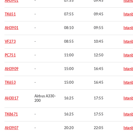
AH3901
-
07:55
09:45
Istan
TK651
-
07:55
09:45
Istan
AH3901
-
08:10
09:55
Istan
VF273
-
08:55
10:45
Istan
PC751
-
11:00
12:50
Istan
AH3909
-
15:00
16:45
Istan
TK653
-
15:00
16:45
Istan
Airbus A330-
AH3017
16:25
17:55
Istan
200
TK8671
-
16:25
17:55
Istan
AH3907
-
20:20
22:05
Istan