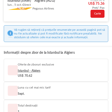
Istanbul (SAW)
Algiers (ALG)
Începe de la
US$ 75.36
lun., 5 oct.
Direct
Preț/ Pax
Pegasus Airlines
Carte
Vă rugăm să rețineți că prețurile enumerate pe această pagină pot să
nu fie actualizate și pot fi modificate fără notificare prealabilă. Ne
străduim să oferim cele mai exacte și actuale informații.
Informații despre zbor de la Istanbul la Algiers
Oferte de zboruri exclusive
Istanbul - Algiers
US$ 70.62
Luna cu cel mai mic tarif
Sept.
Total destinații
1