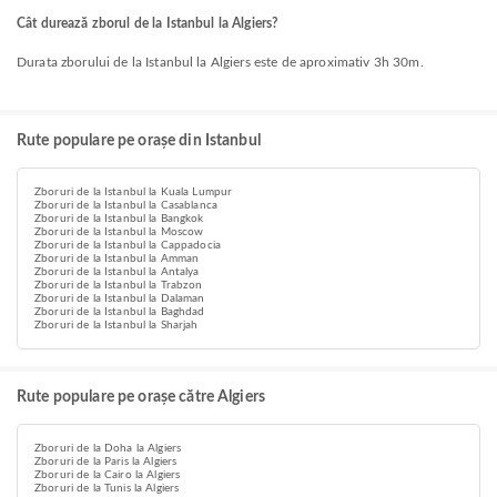
Cât durează zborul de la Istanbul la Algiers?
Durata zborului de la Istanbul la Algiers este de aproximativ 3h 30m.
Rute populare pe orașe din Istanbul
Zboruri de la Istanbul la Kuala Lumpur
Zboruri de la Istanbul la Casablanca
Zboruri de la Istanbul la Bangkok
Zboruri de la Istanbul la Moscow
Zboruri de la Istanbul la Cappadocia
Zboruri de la Istanbul la Amman
Zboruri de la Istanbul la Antalya
Zboruri de la Istanbul la Trabzon
Zboruri de la Istanbul la Dalaman
Zboruri de la Istanbul la Baghdad
Zboruri de la Istanbul la Sharjah
Rute populare pe orașe către Algiers
Zboruri de la Doha la Algiers
Zboruri de la Paris la Algiers
Zboruri de la Cairo la Algiers
Zboruri de la Tunis la Algiers