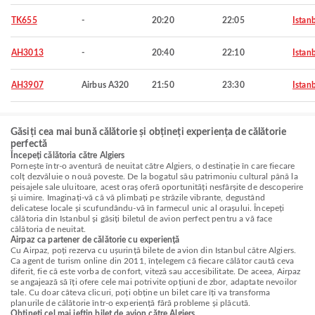
TK655
-
20:20
22:05
Istan
AH3013
-
20:40
22:10
Istan
AH3907
Airbus A320
21:50
23:30
Istan
Găsiți cea mai bună călătorie și obțineți experiența de călătorie
perfectă
Începeți călătoria către Algiers
Pornește într-o aventură de neuitat către Algiers, o destinație în care fiecare
colț dezvăluie o nouă poveste. De la bogatul său patrimoniu cultural până la
peisajele sale uluitoare, acest oraș oferă oportunități nesfârșite de descoperire
și uimire. Imaginați-vă că vă plimbați pe străzile vibrante, degustând
delicatese locale și scufundându-vă în farmecul unic al orașului. Începeți
călătoria din Istanbul și găsiți biletul de avion perfect pentru a vă face
călătoria de neuitat.
Airpaz ca partener de călătorie cu experiență
Cu Airpaz, poți rezerva cu ușurință bilete de avion din Istanbul către Algiers.
Ca agent de turism online din 2011, înțelegem că fiecare călător caută ceva
diferit, fie că este vorba de confort, viteză sau accesibilitate. De aceea, Airpaz
se angajează să îți ofere cele mai potrivite opțiuni de zbor, adaptate nevoilor
tale. Cu doar câteva clicuri, poți obține un bilet care îți va transforma
planurile de călătorie într-o experiență fără probleme și plăcută.
Obțineți cel mai ieftin bilet de avion către Algiers