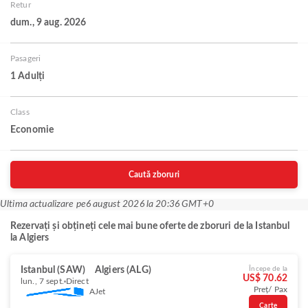
Retur
dum., 9 aug. 2026
Pasageri
1 Adulți
Class
Economie
Caută zboruri
Ultima actualizare pe
6 august 2026 la 20:36 GMT+0
Rezervați și obțineți cele mai bune oferte de zboruri de la Istanbul
la Algiers
Istanbul (SAW)
Algiers (ALG)
Începe de la
US$ 70.62
lun., 7 sept.
Direct
Preț/ Pax
AJet
Carte