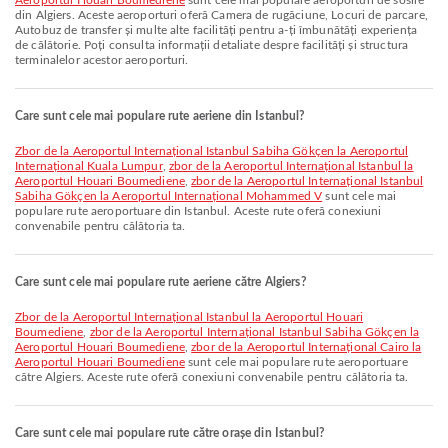
Aeroportul Houari Boumediene
sunt cele mai populare aeroporturi de sosire
din Algiers. Aceste aeroporturi oferă Camera de rugăciune, Locuri de parcare,
Autobuz de transfer și multe alte facilități pentru a-ți îmbunătăți experiența
de călătorie. Poți consulta informații detaliate despre facilități și structura
terminalelor acestor aeroporturi.
Care sunt cele mai populare rute aeriene din Istanbul?
zbor de la Aeroportul Internațional Istanbul Sabiha Gökçen la Aeroportul
Internațional Kuala Lumpur
,
zbor de la Aeroportul Internațional Istanbul la
Aeroportul Houari Boumediene
,
zbor de la Aeroportul Internațional Istanbul
Sabiha Gökçen la Aeroportul Internațional Mohammed V
sunt cele mai
populare rute aeroportuare din Istanbul. Aceste rute oferă conexiuni
convenabile pentru călătoria ta.
Care sunt cele mai populare rute aeriene către Algiers?
zbor de la Aeroportul Internațional Istanbul la Aeroportul Houari
Boumediene
,
zbor de la Aeroportul Internațional Istanbul Sabiha Gökçen la
Aeroportul Houari Boumediene
,
zbor de la Aeroportul Internațional Cairo la
Aeroportul Houari Boumediene
sunt cele mai populare rute aeroportuare
către Algiers. Aceste rute oferă conexiuni convenabile pentru călătoria ta.
Care sunt cele mai populare rute către orașe din Istanbul?