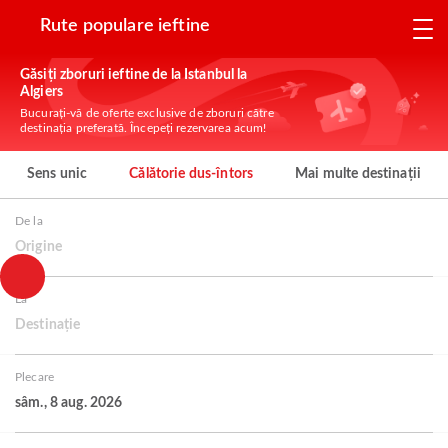
Rute populare ieftine
Găsiți zboruri ieftine de la Istanbul la
Algiers
Bucurați-vă de oferte exclusive de zboruri către
destinația preferată. Începeți rezervarea acum!
Sens unic
Călătorie dus-întors
Mai multe destinații
De la
Origine
La
Destinație
Plecare
sâm., 8 aug. 2026