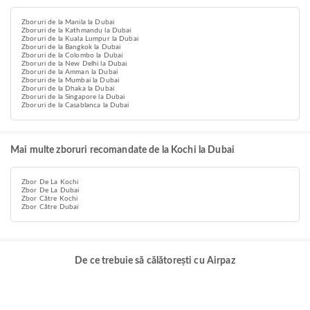
Zboruri de la Manila la Dubai
Zboruri de la Kathmandu la Dubai
Zboruri de la Kuala Lumpur la Dubai
Zboruri de la Bangkok la Dubai
Zboruri de la Colombo la Dubai
Zboruri de la New Delhi la Dubai
Zboruri de la Amman la Dubai
Zboruri de la Mumbai la Dubai
Zboruri de la Dhaka la Dubai
Zboruri de la Singapore la Dubai
Zboruri de la Casablanca la Dubai
Mai multe zboruri recomandate de la Kochi la Dubai
Zbor De La Kochi
Zbor De La Dubai
Zbor Către Kochi
Zbor Către Dubai
De ce trebuie să călătorești cu Airpaz