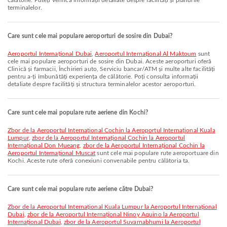
călătorie. Puteți verifica informații detaliate despre facilități și planurile
terminalelor.
Care sunt cele mai populare aeroporturi de sosire din Dubai?
Aeroportul Internațional Dubai
,
Aeroportul Internațional Al Maktoum
sunt
cele mai populare aeroporturi de sosire din Dubai. Aceste aeroporturi oferă
Clinică și farmacii, Închirieri auto, Serviciu bancar/ATM și multe alte facilități
pentru a-ți îmbunătăți experiența de călătorie. Poți consulta informații
detaliate despre facilități și structura terminalelor acestor aeroporturi.
Care sunt cele mai populare rute aeriene din Kochi?
zbor de la Aeroportul Internațional Cochin la Aeroportul Internațional Kuala
Lumpur
,
zbor de la Aeroportul Internațional Cochin la Aeroportul
Internațional Don Mueang
,
zbor de la Aeroportul Internațional Cochin la
Aeroportul Internațional Muscat
sunt cele mai populare rute aeroportuare din
Kochi. Aceste rute oferă conexiuni convenabile pentru călătoria ta.
Care sunt cele mai populare rute aeriene către Dubai?
zbor de la Aeroportul Internațional Kuala Lumpur la Aeroportul Internațional
Dubai
,
zbor de la Aeroportul Internațional Ninoy Aquino la Aeroportul
Internațional Dubai
,
zbor de la Aeroportul Suvarnabhumi la Aeroportul