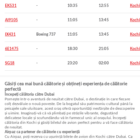
EK531
-
10:35
12:55
Kochi
AI9105
-
11:05
13:45
Kochi
IX431
Boeing 737
11:05
13:45
Kochi
6E1475
-
18:30
21:05
Kochi
SG18
-
23:20
02:00
Kochi
Găsiți cea mai bună călătorie și obțineți experiența de călătorie
perfectă
Începeți călătoria către Dubai
Pornește într-o aventură de neuitat către Dubai, o destinație în care fiecare
colț dezvăluie o nouă poveste. De la bogatul său patrimoniu cultural până la
peisajele sale uluitoare, acest oraș oferă oportunități nesfârșite de descoperire
și uimire. Imaginați-vă că vă plimbați pe străzile vibrante, degustând
delicatese locale și scufundându-vă în farmecul unic al orașului. Începeți
călătoria din Kochi și găsiți biletul de avion perfect pentru a vă face călătoria
de neuitat.
Airpaz ca partener de călătorie cu experiență
Cu Airpaz, poți rezerva cu ușurință bilete de avion din Kochi către Dubai. Ca