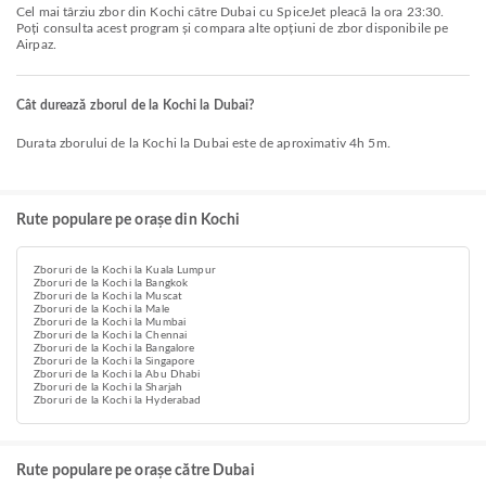
Cel mai târziu zbor din Kochi către Dubai cu SpiceJet pleacă la ora 23:30.
Poți consulta acest program și compara alte opțiuni de zbor disponibile pe
Airpaz.
Cât durează zborul de la Kochi la Dubai?
Durata zborului de la Kochi la Dubai este de aproximativ 4h 5m.
Rute populare pe orașe din Kochi
Zboruri de la Kochi la Kuala Lumpur
Zboruri de la Kochi la Bangkok
Zboruri de la Kochi la Muscat
Zboruri de la Kochi la Male
Zboruri de la Kochi la Mumbai
Zboruri de la Kochi la Chennai
Zboruri de la Kochi la Bangalore
Zboruri de la Kochi la Singapore
Zboruri de la Kochi la Abu Dhabi
Zboruri de la Kochi la Sharjah
Zboruri de la Kochi la Hyderabad
Rute populare pe orașe către Dubai