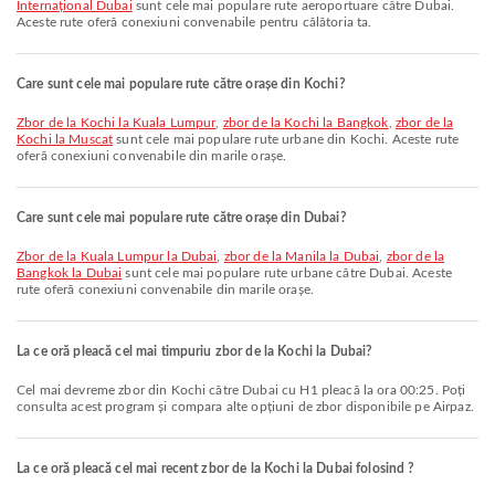
Internațional Dubai
sunt cele mai populare rute aeroportuare către Dubai.
Aceste rute oferă conexiuni convenabile pentru călătoria ta.
Care sunt cele mai populare rute către orașe din Kochi?
zbor de la Kochi la Kuala Lumpur
,
zbor de la Kochi la Bangkok
,
zbor de la
Kochi la Muscat
sunt cele mai populare rute urbane din Kochi. Aceste rute
oferă conexiuni convenabile din marile orașe.
Care sunt cele mai populare rute către orașe din Dubai?
zbor de la Kuala Lumpur la Dubai
,
zbor de la Manila la Dubai
,
zbor de la
Bangkok la Dubai
sunt cele mai populare rute urbane către Dubai. Aceste
rute oferă conexiuni convenabile din marile orașe.
La ce oră pleacă cel mai timpuriu zbor de la Kochi la Dubai?
Cel mai devreme zbor din Kochi către Dubai cu H1 pleacă la ora 00:25. Poți
consulta acest program și compara alte opțiuni de zbor disponibile pe Airpaz.
La ce oră pleacă cel mai recent zbor de la Kochi la Dubai folosind ?