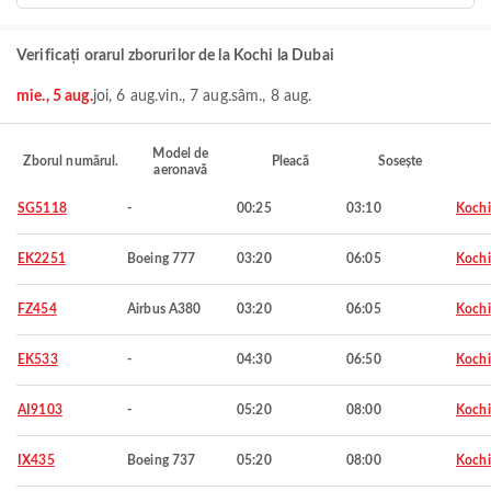
Verificați orarul zborurilor de la Kochi la Dubai
mie., 5 aug.
joi, 6 aug.
vin., 7 aug.
sâm., 8 aug.
Model de
Zborul numărul.
Pleacă
Sosește
aeronavă
SG5118
-
00:25
03:10
Kochi
EK2251
Boeing 777
03:20
06:05
Kochi
FZ454
Airbus A380
03:20
06:05
Kochi
EK533
-
04:30
06:50
Kochi
AI9103
-
05:20
08:00
Kochi
IX435
Boeing 737
05:20
08:00
Kochi