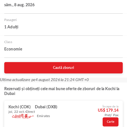
sâm., 8 aug. 2026
Pasageri
1 Adulți
Class
Economie
Caută zboruri
Ultima actualizare pe
4 august 2026 la 21:24 GMT+0
Rezervați și obțineți cele mai bune oferte de zboruri de la Kochi la
Dubai
Kochi (COK)
Dubai (DXB)
Începe de la
US$ 179.14
joi, 22 oct.
Direct
Preț/ Pax
Emirates
Carte