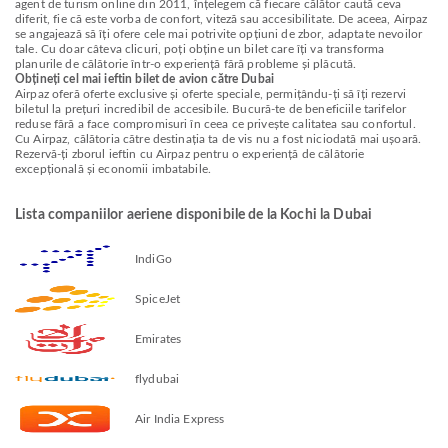
agent de turism online din 2011, înțelegem că fiecare călător caută ceva
diferit, fie că este vorba de confort, viteză sau accesibilitate. De aceea, Airpaz
se angajează să îți ofere cele mai potrivite opțiuni de zbor, adaptate nevoilor
tale. Cu doar câteva clicuri, poți obține un bilet care îți va transforma
planurile de călătorie într-o experiență fără probleme și plăcută.
Obțineți cel mai ieftin bilet de avion către Dubai
Airpaz oferă oferte exclusive și oferte speciale, permițându-ți să îți rezervi
biletul la prețuri incredibil de accesibile. Bucură-te de beneficiile tarifelor
reduse fără a face compromisuri în ceea ce privește calitatea sau confortul.
Cu Airpaz, călătoria către destinația ta de vis nu a fost niciodată mai ușoară.
Rezervă-ți zborul ieftin cu Airpaz pentru o experiență de călătorie
excepțională și economii imbatabile.
Lista companiilor aeriene disponibile de la Kochi la Dubai
IndiGo
SpiceJet
Emirates
flydubai
Air India Express