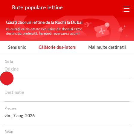
Rute populare ieftine
Găsiți zboruri ieftine de la Kochi la Dubai
Bucurați-vă de oferte exclusive de zboruri către
destinația preferată. Începeți rezervarea acum!
Sens unic
Călătorie dus-întors
Mai multe destinații
De la
Origine
La
Destinație
Plecare
vin., 7 aug. 2026
Retur