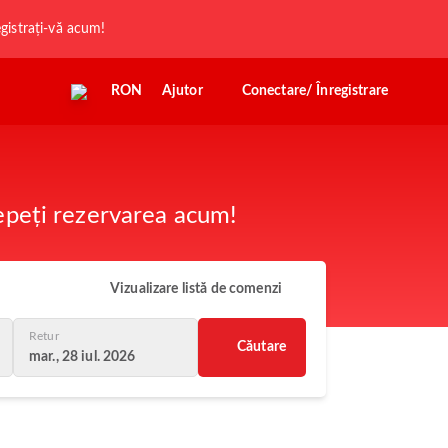
registrați-vă acum!
RON
Ajutor
Conectare/ Înregistrare
cepeți rezervarea acum!
Vizualizare listă de comenzi
Retur
Căutare
mar., 28 iul. 2026