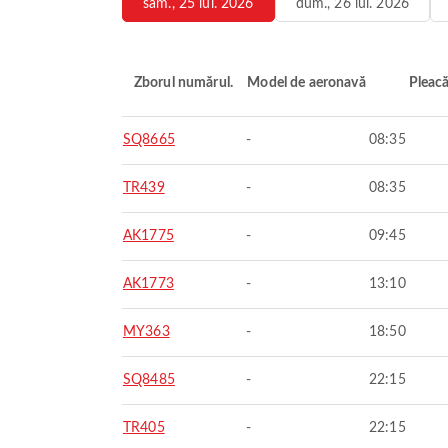
sâm., 25 iul. 2026
dum., 26 iul. 2026
Zborul numărul.
Model de aeronavă
Pleac
SQ8665
-
08:35
TR439
-
08:35
AK1775
-
09:45
AK1773
-
13:10
MY363
-
18:50
SQ8485
-
22:15
TR405
-
22:15