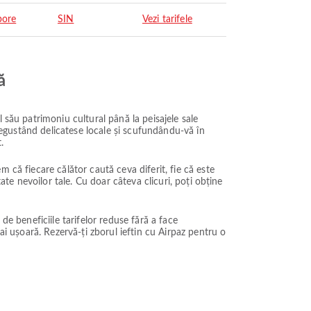
pore
SIN
Vezi tarifele
ă
 său patrimoniu cultural până la peisajele sale
 degustând delicatese locale și scufundându-vă în
.
 că fiecare călător caută ceva diferit, fie că este
ate nevoilor tale. Cu doar câteva clicuri, poți obține
 de beneficiile tarifelor reduse fără a face
ai ușoară. Rezervă-ți zborul ieftin cu Airpaz pentru o