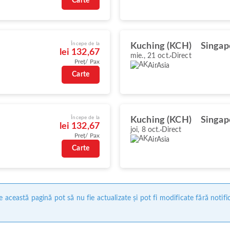
Carte
Începe de la
Kuching (KCH)
Singap
lei 132,67
mie., 21 oct.
Direct
Preț/ Pax
AirAsia
Carte
Începe de la
Kuching (KCH)
Singap
lei 132,67
joi, 8 oct.
Direct
Preț/ Pax
AirAsia
Carte
 această pagină pot să nu fie actualizate și pot fi modificate fără notifi