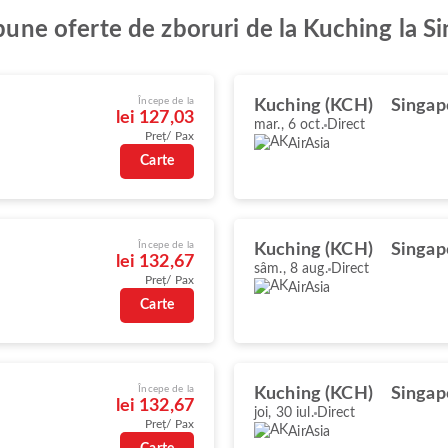
 bune oferte de zboruri de la Kuching la S
Începe de la
Kuching (KCH)
Singap
lei 127,03
mar., 6 oct.
Direct
Preț/ Pax
AirAsia
Carte
Începe de la
Kuching (KCH)
Singap
lei 132,67
sâm., 8 aug.
Direct
Preț/ Pax
AirAsia
Carte
Începe de la
Kuching (KCH)
Singap
lei 132,67
joi, 30 iul.
Direct
Preț/ Pax
AirAsia