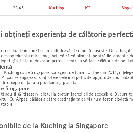
23:45
Kuching
KCH
Singa
și obțineți experiența de călătorie perfect
o destinație în care fiecare colț dezvăluie o nouă poveste. De la bogatul
e descoperire și uimire. Imaginați-vă că vă plimbați pe străzile vibrante,
ing și găsiți biletul de avion perfect pentru a vă face călătoria de neuitat
iență
in Kuching către Singapore. Ca agent de turism online din 2011, înțelegem
 Airpaz se angajează să îți ofere cele mai potrivite opțiuni de zbor, adapt
 într-o experiență fără probleme și plăcută.
tre Singapore
ându-ți să îți rezervi biletul la prețuri incredibil de accesibile. Bucură-te
tul. Cu Airpaz, călătoria către destinația ta de vis nu a fost niciodată m
atabile.
onibile de la Kuching la Singapore