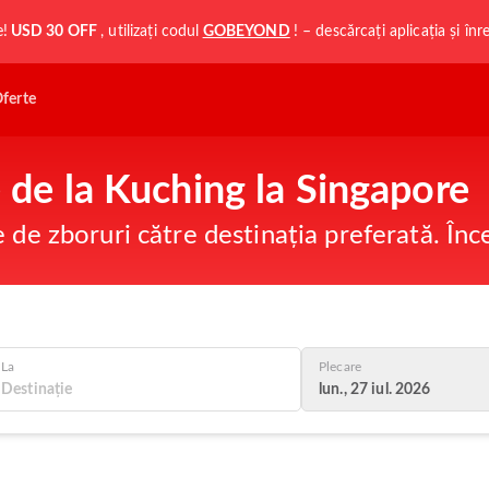
e!
USD 30 OFF
, utilizați codul
GOBEYOND
! – descărcați aplicația și în
ferte
e de la Kuching la Singapore
e de zboruri către destinația preferată. În
La
Plecare
lun., 27 iul. 2026