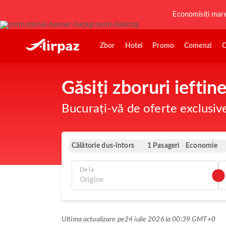
Economisiți mar
Zbor
Hotel
Promo
Comenzi
O
Găsiți zboruri ieftin
Bucurați-vă de oferte exclusiv
Călătorie dus-întors
Economie
1 Pasageri
De la
Ultima actualizare pe
24 iulie 2026 la 00:39 GMT+0