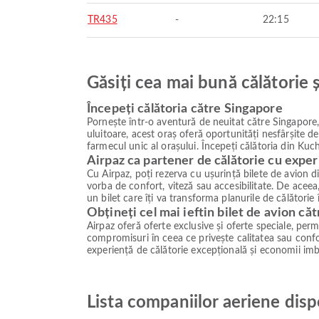
TR435
-
22:15
Găsiți cea mai bună călătorie 
Începeți călătoria către Singapore
Pornește într-o aventură de neuitat către Singapore, 
uluitoare, acest oraș oferă oportunități nesfârșite d
farmecul unic al orașului. Începeți călătoria din Kuch
Airpaz ca partener de călătorie cu exper
Cu Airpaz, poți rezerva cu ușurință bilete de avion d
vorba de confort, viteză sau accesibilitate. De aceea,
un bilet care îți va transforma planurile de călătorie
Obțineți cel mai ieftin bilet de avion că
Airpaz oferă oferte exclusive și oferte speciale, permiț
compromisuri în ceea ce privește calitatea sau confor
experiență de călătorie excepțională și economii imb
Lista companiilor aeriene disp