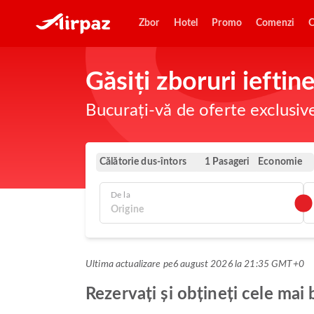
Zbor
Hotel
Promo
Comenzi
O
Găsiți zboruri ieftin
Bucurați-vă de oferte exclusiv
Călătorie dus-întors
Economie
1 Pasageri
De la
Ultima actualizare pe
6 august 2026 la 21:35 GMT+0
Rezervați și obțineți cele mai