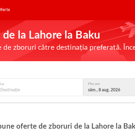
ferte
e de la Lahore la Baku
e de zboruri către destinația preferată. În
La
Plecare
sâm., 8 aug. 2026
 bune oferte de zboruri de la Lahore la Ba