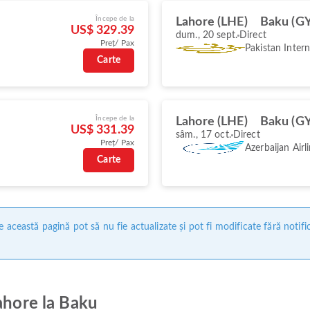
Începe de la
Lahore (LHE)
Baku (G
US$ 329.39
dum., 20 sept.
Direct
Preț/ Pax
Pakistan Intern
Carte
Începe de la
Lahore (LHE)
Baku (G
US$ 331.39
sâm., 17 oct.
Direct
Preț/ Pax
Azerbaijan Airl
Carte
 această pagină pot să nu fie actualizate și pot fi modificate fără notifi
ahore la Baku