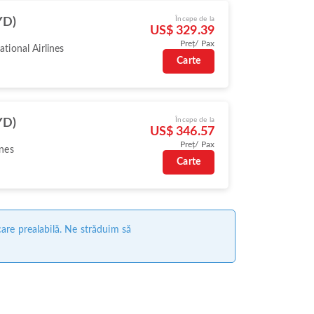
Începe de la
YD)
US$ 329.39
Preț/ Pax
ational Airlines
Carte
Începe de la
YD)
US$ 346.57
Preț/ Pax
ines
Carte
care prealabilă. Ne străduim să