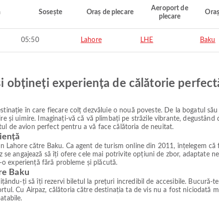
Aeroport de
ă
Sosește
Oraș de plecare
Oraș
plecare
05:50
Lahore
LHE
Baku
și obțineți experiența de călătorie perfect
tinație în care fiecare colț dezvăluie o nouă poveste. De la bogatul său 
re și uimire. Imaginați-vă că vă plimbați pe străzile vibrante, degustând
letul de avion perfect pentru a vă face călătoria de neuitat.
iență
in Lahore către Baku. Ca agent de turism online din 2011, înțelegem că fi
z se angajează să îți ofere cele mai potrivite opțiuni de zbor, adaptate ne
tr-o experiență fără probleme și plăcută.
tre Baku
ându-ți să îți rezervi biletul la prețuri incredibil de accesibile. Bucură-te
tul. Cu Airpaz, călătoria către destinația ta de vis nu a fost niciodată m
atabile.