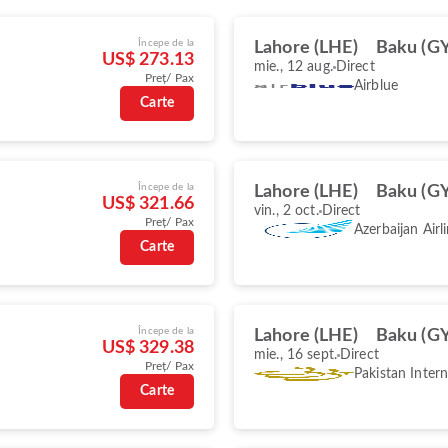
Începe de la
Lahore (LHE)
Baku (G
US$ 273.13
mie., 12 aug.
Direct
Preț/ Pax
Airblue
Carte
Începe de la
Lahore (LHE)
Baku (G
US$ 321.66
vin., 2 oct.
Direct
Preț/ Pax
Azerbaijan Airl
Carte
Începe de la
Lahore (LHE)
Baku (G
US$ 329.38
mie., 16 sept.
Direct
Preț/ Pax
Pakistan Intern
Carte