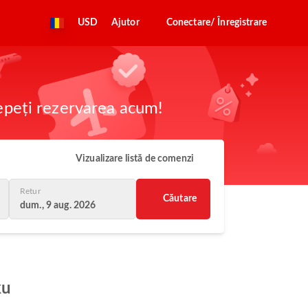
USD
Ajutor
Conectare/ Înregistrare
cepeți rezervarea acum!
Vizualizare listă de comenzi
Retur
Căutare
dum., 9 aug. 2026
ku