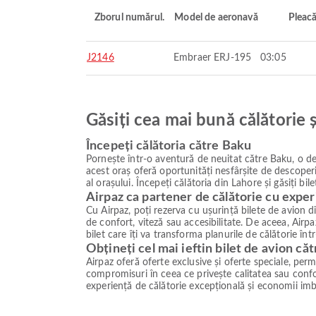
Zborul numărul.
Model de aeronavă
Pleac
J2146
Embraer ERJ-195
03:05
Găsiți cea mai bună călătorie 
Începeți călătoria către Baku
Pornește într-o aventură de neuitat către Baku, o des
acest oraș oferă oportunități nesfârșite de descoperi
al orașului. Începeți călătoria din Lahore și găsiți bi
Airpaz ca partener de călătorie cu exper
Cu Airpaz, poți rezerva cu ușurință bilete de avion d
de confort, viteză sau accesibilitate. De aceea, Airpa
bilet care îți va transforma planurile de călătorie în
Obțineți cel mai ieftin bilet de avion că
Airpaz oferă oferte exclusive și oferte speciale, permiț
compromisuri în ceea ce privește calitatea sau confor
experiență de călătorie excepțională și economii imb