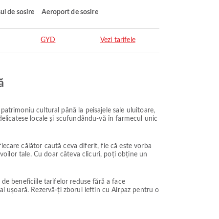
ul de sosire
Aeroport de sosire
GYD
Vezi tarifele
ă
patrimoniu cultural până la peisajele sale uluitoare,
 delicatese locale și scufundându-vă în farmecul unic
ecare călător caută ceva diferit, fie că este vorba
voilor tale. Cu doar câteva clicuri, poți obține un
 de beneficiile tarifelor reduse fără a face
ai ușoară. Rezervă-ți zborul ieftin cu Airpaz pentru o