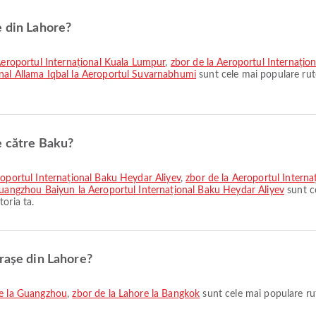
e din Lahore?
 Aeroportul Internațional Kuala Lumpur
,
zbor de la Aeroportul Internațion
onal Allama Iqbal la Aeroportul Suvarnabhumi
sunt cele mai populare rut
e către Baku?
eroportul Internațional Baku Heydar Aliyev
,
zbor de la Aeroportul Interna
Guangzhou Baiyun la Aeroportul Internațional Baku Heydar Aliyev
sunt c
oria ta.
orașe din Lahore?
re la Guangzhou
,
zbor de la Lahore la Bangkok
sunt cele mai populare ru