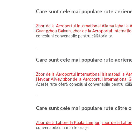
Care sunt cele mai populare rute aerien
zbor de la Aeroportul Internațional Allama Iqbal la
Guangzhou Baiyun
,
zbor de la Aeroportul Internați
conexiuni convenabile pentru călătoria ta.
Care sunt cele mai populare rute aerien
zbor de la Aeroportul Internațional Islamabad la A
Heydar Aliyev
,
zbor de la Aeroportul Internațional 
Aceste rute oferă conexiuni convenabile pentru călăt
Care sunt cele mai populare rute către 
zbor de la Lahore la Kuala Lumpur
,
zbor de la Laho
convenabile din marile orașe.