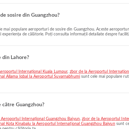
 de sosire din Guangzhou?
e mai populare aeroporturi de sosire din Guangzhou. Aceste aeroporturi
i experiența de călătorie. Poți consulta informații detaliate despre facilit
e din Lahore?
 Aeroportul Internațional Kuala Lumpur
,
zbor de la Aeroportul Internațion
onal Allama Iqbal la Aeroportul Suvarnabhumi
sunt cele mai populare rut
ne către Guangzhou?
la Aeroportul Internațional Guangzhou Baiyun
,
zbor de la Aeroportul Inte
onal Kota Kinabalu la Aeroportul Internațional Guangzhou Baiyun
sunt ce
pentru călătoria ta.