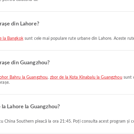
orașe din Lahore?
re la Bangkok
sunt cele mai populare rute urbane din Lahore. Aceste rute
orașe din Guangzhou?
Johor Bahru la Guangzhou
,
zbor de la Kota Kinabalu la Guangzhou
sunt 
orașe.
e la Lahore la Guangzhou?
u China Southern pleacă la ora 21:45. Poți consulta acest program și co