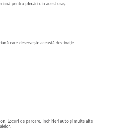
riană pentru plecări din acest oraș.
iană care deservește această destinație.
, Locuri de parcare, Închirieri auto și multe alte
alelor.