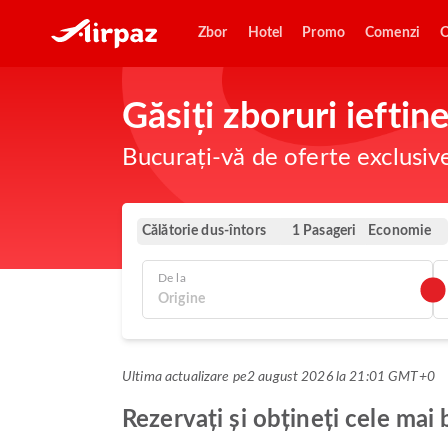
Zbor
Hotel
Promo
Comenzi
O
Găsiți zboruri iefti
Bucurați-vă de oferte exclusiv
Călătorie dus-întors
Economie
1 Pasageri
De la
Ultima actualizare pe
2 august 2026 la 21:01 GMT+0
Rezervați și obțineți cele ma