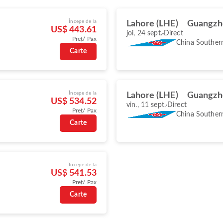
Începe de la
Lahore (LHE)
Guangzh
US$ 443.61
joi, 24 sept.
Direct
Preț/ Pax
China Souther
Carte
Începe de la
Lahore (LHE)
Guangzh
US$ 534.52
vin., 11 sept.
Direct
Preț/ Pax
China Souther
Carte
Începe de la
US$ 541.53
Preț/ Pax
Carte