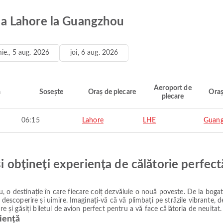
e la Lahore la Guangzhou
ie., 5 aug. 2026
joi, 6 aug. 2026
Aeroport de
ă
Sosește
Oraș de plecare
Oraș
plecare
06:15
Lahore
LHE
Guan
și obțineți experiența de călătorie perfect
 o destinație în care fiecare colț dezvăluie o nouă poveste. De la bogatu
e descoperire și uimire. Imaginați-vă că vă plimbați pe străzile vibrante,
re și găsiți biletul de avion perfect pentru a vă face călătoria de neuitat.
iență