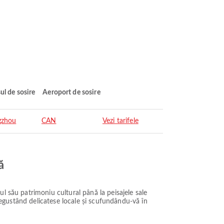
ul de sosire
Aeroport de sosire
gzhou
CAN
Vezi tarifele
ă
l său patrimoniu cultural până la peisajele sale
 degustând delicatese locale și scufundându-vă în