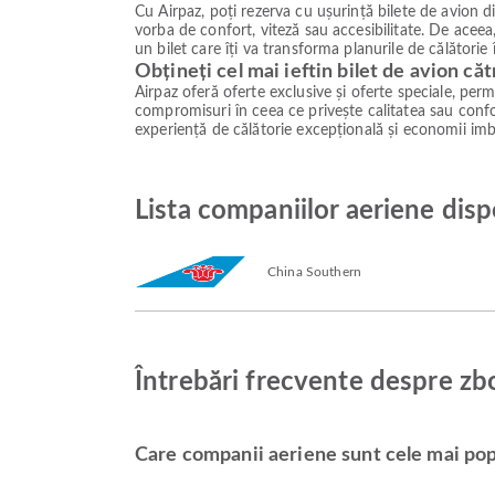
Cu Airpaz, poți rezerva cu ușurință bilete de avion 
vorba de confort, viteză sau accesibilitate. De aceea,
un bilet care îți va transforma planurile de călătorie
Obțineți cel mai ieftin bilet de avion c
Airpaz oferă oferte exclusive și oferte speciale, permiț
compromisuri în ceea ce privește calitatea sau confor
experiență de călătorie excepțională și economii imb
Lista companiilor aeriene dis
China Southern
Întrebări frecvente despre zb
Care companii aeriene sunt cele mai pop