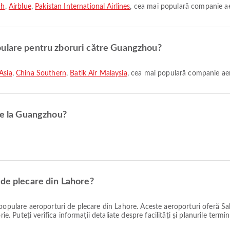
ah
,
Airblue
,
Pakistan International Airlines
, cea mai populară companie ae
pulare pentru zboruri către Guangzhou?
Asia
,
China Southern
,
Batik Air Malaysia
, cea mai populară companie aer
re la Guangzhou?
 de plecare din Lahore?
opulare aeroporturi de plecare din Lahore. Aceste aeroporturi oferă Salon
e. Puteți verifica informații detaliate despre facilități și planurile termin