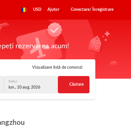
USD
Ajutor
Conectare/ Înregistrare
cepeți rezervarea acum!
Vizualizare listă de comenzi
Retur
Căutare
lun., 10 aug. 2026
uangzhou