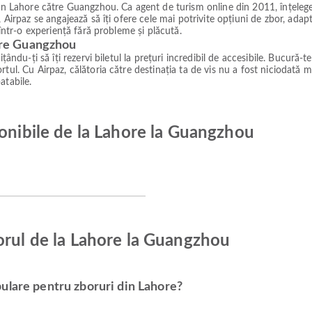
din Lahore către Guangzhou. Ca agent de turism online din 2011, înțelegem
 Airpaz se angajează să îți ofere cele mai potrivite opțiuni de zbor, adapt
 într-o experiență fără probleme și plăcută.
ătre Guangzhou
ându-ți să îți rezervi biletul la prețuri incredibil de accesibile. Bucură-te
tul. Cu Airpaz, călătoria către destinația ta de vis nu a fost niciodată m
atabile.
ponibile de la Lahore la Guangzhou
orul de la Lahore la Guangzhou
ulare pentru zboruri din Lahore?