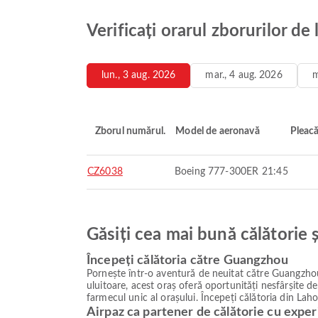
Verificați orarul zborurilor d
lun., 3 aug. 2026
mar., 4 aug. 2026
m
Zborul numărul.
Model de aeronavă
Pleac
CZ6038
Boeing 777-300ER
21:45
Găsiți cea mai bună călătorie 
Începeți călătoria către Guangzhou
Pornește într-o aventură de neuitat către Guangzhou,
uluitoare, acest oraș oferă oportunități nesfârșite d
farmecul unic al orașului. Începeți călătoria din Laho
Airpaz ca partener de călătorie cu exper