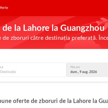
ferte
ne de la Lahore la Guangzhou
e de zboruri către destinația preferată. În
La
Plecare
dum., 9 aug. 2026
i bune oferte de zboruri de la Lahore la G