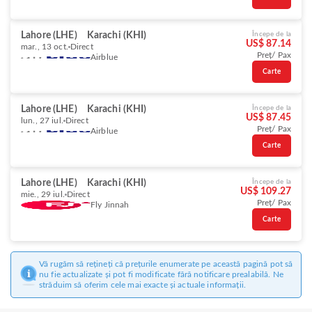
Lahore (LHE)
Karachi (KHI)
Începe de la
US$ 87.14
mar., 13 oct.
Direct
Preț/ Pax
Airblue
Carte
Lahore (LHE)
Karachi (KHI)
Începe de la
US$ 87.45
lun., 27 iul.
Direct
Preț/ Pax
Airblue
Carte
Lahore (LHE)
Karachi (KHI)
Începe de la
US$ 109.27
mie., 29 iul.
Direct
Preț/ Pax
Fly Jinnah
Carte
Vă rugăm să rețineți că prețurile enumerate pe această pagină pot să
nu fie actualizate și pot fi modificate fără notificare prealabilă. Ne
străduim să oferim cele mai exacte și actuale informații.