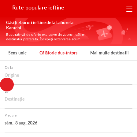
Rute populare ieftine
Găsiți zboruri ieftine de la Lahore la
Karachi
Bucurați-vă de oferte exclusive de zboruri către
destinația preferată. Începeți rezervarea acum!
Sens unic
Călătorie dus-întors
Mai multe destinații
De la
Origine
La
Destinație
Plecare
sâm., 8 aug. 2026