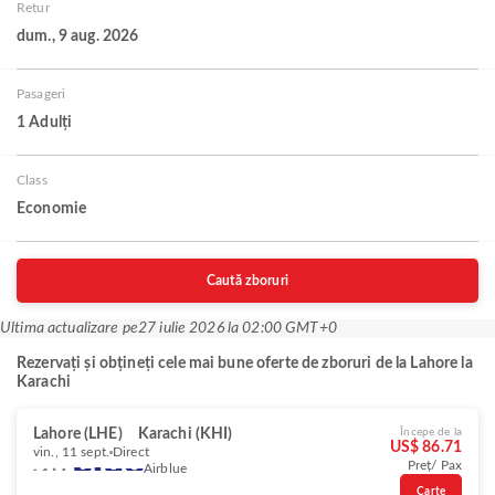
Retur
dum., 9 aug. 2026
Pasageri
1 Adulți
Class
Economie
Caută zboruri
Ultima actualizare pe
27 iulie 2026 la 02:00 GMT+0
Rezervați și obțineți cele mai bune oferte de zboruri de la Lahore la
Karachi
Lahore (LHE)
Karachi (KHI)
Începe de la
US$ 86.71
vin., 11 sept.
Direct
Preț/ Pax
Airblue
Carte