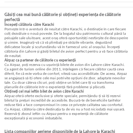
Găsiți cea mai bună călătorie și obțineți experiența de călătorie
perfectă
Începeți călătoria către Karachi
Pornește într-o aventură de neuitat către Karachi, o destinație în care fiecare
colț dezvăluie o nouă poveste. De la bogatul său patrimoniu cultural până la
peisajele sale uluitoare, acest oraș oferă oportunități nesfârșite de descoperire
și uimire. Imaginați-vă că vă plimbați pe străzile vibrante, degustând
delicatese locale și scufundându-vă în farmecul unic al orașului. Începeți
călătoria din Lahore și găsiți biletul de avion perfect pentru a vă face călătoria
de neuitat.
Airpaz ca partener de călătorie cu experiență
Cu Airpaz, poți rezerva cu ușurință bilete de avion din Lahore către Karachi.
Ca agent de turism online din 2011, înțelegem că fiecare călător caută ceva
diferit, fie că este vorba de confort, viteză sau accesibilitate. De aceea, Airpaz
se angajează să îți ofere cele mai potrivite opțiuni de zbor, adaptate nevoilor
tale. Cu doar câteva clicuri, poți obține un bilet care îți va transforma
planurile de călătorie într-o experiență fără probleme și plăcută.
Obțineți cel mai ieftin bilet de avion către Karachi
Airpaz oferă oferte exclusive și oferte speciale, permițându-ți să îți rezervi
biletul la prețuri incredibil de accesibile. Bucură-te de beneficiile tarifelor
reduse fără a face compromisuri în ceea ce privește calitatea sau confortul.
Cu Airpaz, călătoria către destinația ta de vis nu a fost niciodată mai ușoară.
Rezervă-ți zborul ieftin cu Airpaz pentru o experiență de călătorie
excepțională și economii imbatabile.
Lista companiilor aeriene disponibile de la Lahore la Karachi