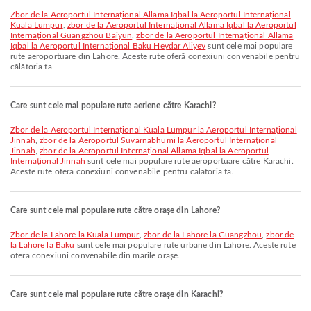
zbor de la Aeroportul Internațional Allama Iqbal la Aeroportul Internațional
Kuala Lumpur
,
zbor de la Aeroportul Internațional Allama Iqbal la Aeroportul
Internațional Guangzhou Baiyun
,
zbor de la Aeroportul Internațional Allama
Iqbal la Aeroportul Internațional Baku Heydar Aliyev
sunt cele mai populare
rute aeroportuare din Lahore. Aceste rute oferă conexiuni convenabile pentru
călătoria ta.
Care sunt cele mai populare rute aeriene către Karachi?
zbor de la Aeroportul Internațional Kuala Lumpur la Aeroportul Internațional
Jinnah
,
zbor de la Aeroportul Suvarnabhumi la Aeroportul Internațional
Jinnah
,
zbor de la Aeroportul Internațional Allama Iqbal la Aeroportul
Internațional Jinnah
sunt cele mai populare rute aeroportuare către Karachi.
Aceste rute oferă conexiuni convenabile pentru călătoria ta.
Care sunt cele mai populare rute către orașe din Lahore?
zbor de la Lahore la Kuala Lumpur
,
zbor de la Lahore la Guangzhou
,
zbor de
la Lahore la Baku
sunt cele mai populare rute urbane din Lahore. Aceste rute
oferă conexiuni convenabile din marile orașe.
Care sunt cele mai populare rute către orașe din Karachi?