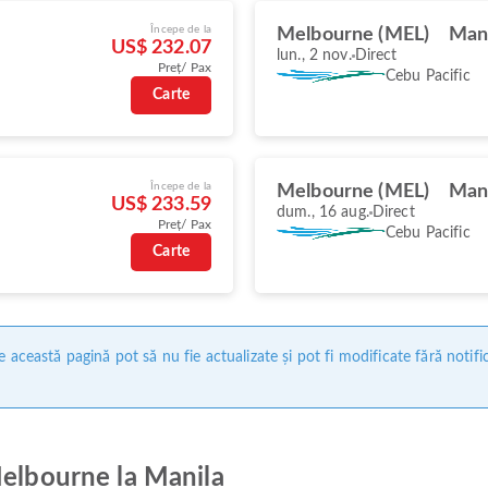
Începe de la
Melbourne (MEL)
Man
US$ 232.07
lun., 2 nov.
Direct
Preț/ Pax
Cebu Pacific
Carte
Începe de la
Melbourne (MEL)
Man
US$ 233.59
dum., 16 aug.
Direct
Preț/ Pax
Cebu Pacific
Carte
 această pagină pot să nu fie actualizate și pot fi modificate fără notifi
Melbourne la Manila