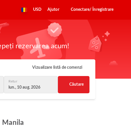
USD
Ajutor
Conectare/ Înregistrare
cepeți rezervarea acum!
Vizualizare listă de comenzi
Retur
Căutare
lun., 10 aug. 2026
a Manila