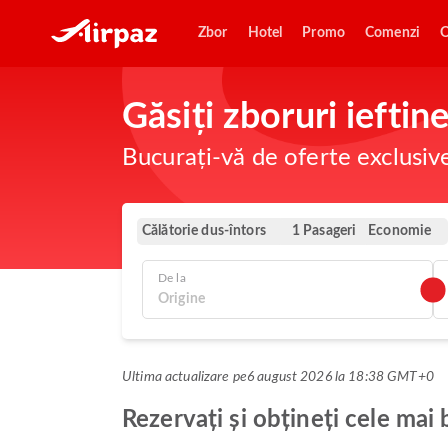
Zbor
Hotel
Promo
Comenzi
O
Găsiți zboruri iefti
Bucurați-vă de oferte exclusiv
Călătorie dus-întors
Economie
1 Pasageri
De la
Ultima actualizare pe
6 august 2026 la 18:38 GMT+0
Rezervați și obțineți cele mai