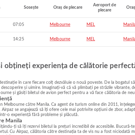
Aeroport de
ă
Sosește
Oraș de plecare
Oraș
plecare
07:05
Melbourne
MEL
Manil
14:25
Melbourne
MEL
Manil
și obțineți experiența de călătorie perfect
estinație în care fiecare colț dezvăluie o nouă poveste. De la bogatul să
e descoperire și uimire. Imaginați-vă că vă plimbați pe străzile vibrante,
ourne și găsiți biletul de avion perfect pentru a vă face călătoria de neui
iență
in Melbourne către Manila. Ca agent de turism online din 2011, înțelegem 
 Airpaz se angajează să îți ofere cele mai potrivite opțiuni de zbor, adapt
 într-o experiență fără probleme și plăcută.
tre Manila
ându-ți să îți rezervi biletul la prețuri incredibil de accesibile. Bucură-te
tul. Cu Airpaz, călătoria către destinația ta de vis nu a fost niciodată m