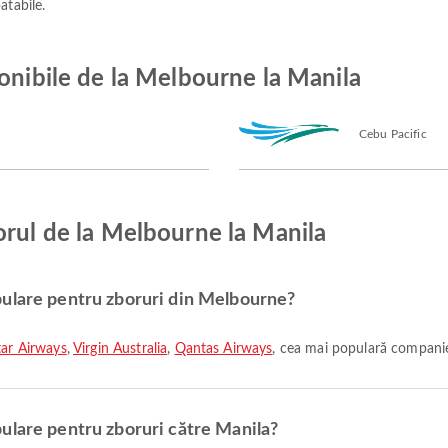
atabile.
ponibile de la Melbourne la Manila
Cebu Pacific
orul de la Melbourne la Manila
pulare pentru zboruri din Melbourne?
tar Airways
,
Virgin Australia
,
Qantas Airways
, cea mai populară companie
ulare pentru zboruri către Manila?