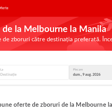
ferte
ne de la Melbourne la Manila
e de zboruri către destinația preferată. În
La
Plecare
dum., 9 aug. 2026
 bune oferte de zboruri de la Melbourne l