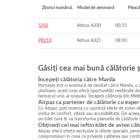
Zborul numărul.
Model de aeronavă
Pleac
5J50
Airbus A330
00:35
PR210
Airbus A321
08:00
Găsiți cea mai bună călătorie 
Începeți călătoria către Manila
Pornește într-o aventură de neuitat către Manila, o d
uluitoare, acest oraș oferă oportunități nesfârșite d
farmecul unic al orașului. Începeți călătoria din Melb
Airpaz ca partener de călătorie cu exper
Cu Airpaz, poți rezerva cu ușurință bilete de avion d
vorba de confort, viteză sau accesibilitate. De aceea,
un bilet care îți va transforma planurile de călătorie
Obțineți cel mai ieftin bilet de avion că
Airpaz oferă oferte exclusive și oferte speciale, permiț
compromisuri în ceea ce privește calitatea sau confor