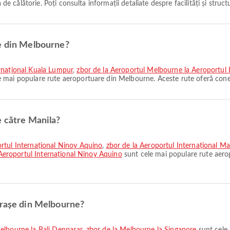
 de călătorie. Poți consulta informații detaliate despre facilități și struc
ne din Melbourne?
ernațional Kuala Lumpur
,
zbor de la Aeroportul Melbourne la Aeroportul 
 mai populare rute aeroportuare din Melbourne. Aceste rute oferă conex
e către Manila?
ortul Internațional Ninoy Aquino
,
zbor de la Aeroportul Internațional M
a Aeroportul Internațional Ninoy Aquino
sunt cele mai populare rute aero
orașe din Melbourne?