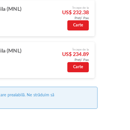
Începe de la
ila (MNL)
US$ 232.38
Preț/ Pax
Carte
Începe de la
ila (MNL)
US$ 234.89
Preț/ Pax
Carte
care prealabilă. Ne străduim să