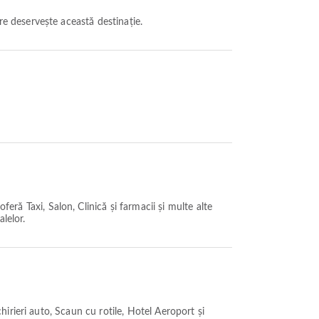
e deservește această destinație.
ră Taxi, Salon, Clinică și farmacii și multe alte
alelor.
irieri auto, Scaun cu rotile, Hotel Aeroport și