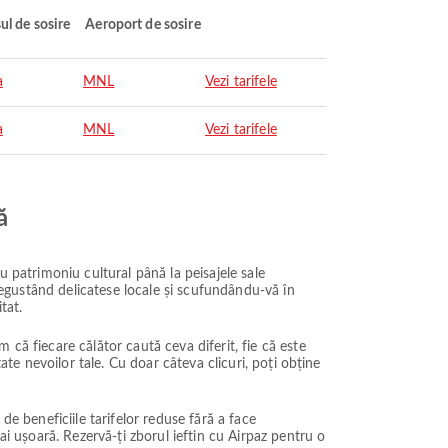
ul de sosire
Aeroport de sosire
a
MNL
Vezi tarifele
a
MNL
Vezi tarifele
ă
u patrimoniu cultural până la peisajele sale
 degustând delicatese locale și scufundându-vă în
tat.
că fiecare călător caută ceva diferit, fie că este
ate nevoilor tale. Cu doar câteva clicuri, poți obține
 de beneficiile tarifelor reduse fără a face
ai ușoară. Rezervă-ți zborul ieftin cu Airpaz pentru o