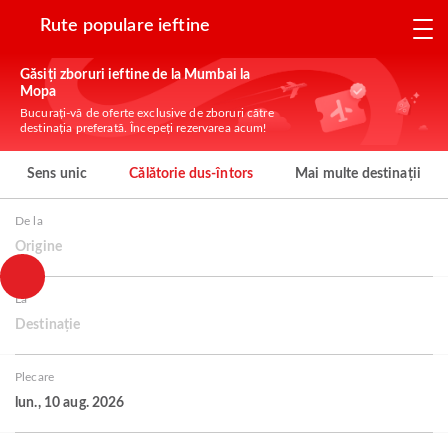
Rute populare ieftine
Găsiți zboruri ieftine de la Mumbai la
Mopa
Bucurați-vă de oferte exclusive de zboruri către
destinația preferată. Începeți rezervarea acum!
Sens unic
Călătorie dus-întors
Mai multe destinații
De la
Origine
La
Destinație
Plecare
lun., 10 aug. 2026