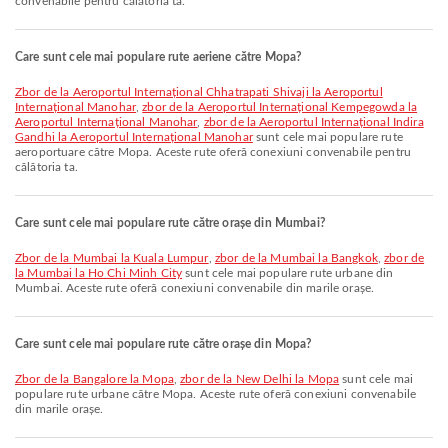
convenabile pentru călătoria ta.
Care sunt cele mai populare rute aeriene către Mopa?
zbor de la Aeroportul Internațional Chhatrapati Shivaji la Aeroportul
Internațional Manohar
,
zbor de la Aeroportul Internațional Kempegowda la
Aeroportul Internațional Manohar
,
zbor de la Aeroportul Internațional Indira
Gandhi la Aeroportul Internațional Manohar
sunt cele mai populare rute
aeroportuare către Mopa. Aceste rute oferă conexiuni convenabile pentru
călătoria ta.
Care sunt cele mai populare rute către orașe din Mumbai?
zbor de la Mumbai la Kuala Lumpur
,
zbor de la Mumbai la Bangkok
,
zbor de
la Mumbai la Ho Chi Minh City
sunt cele mai populare rute urbane din
Mumbai. Aceste rute oferă conexiuni convenabile din marile orașe.
Care sunt cele mai populare rute către orașe din Mopa?
zbor de la Bangalore la Mopa
,
zbor de la New Delhi la Mopa
sunt cele mai
populare rute urbane către Mopa. Aceste rute oferă conexiuni convenabile
din marile orașe.