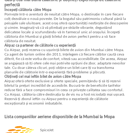
Găsiți cea mai bună călătorie și obțineți experiența de călătorie
perfectă
Începeți călătoria către Mopa
Pornește într-o aventură de neuitat către Mopa, o destinație în care fiecare
colț dezvăluie o nouă poveste. De la bogatul său patrimoniu cultural până la
peisajele sale uluitoare, acest oraș oferă oportunități nesfârșite de descoperire
și uimire. Imaginați-vă că vă plimbați pe străzile vibrante, degustând
delicatese locale și scufundându-vă în farmecul unic al orașului. Începeți
călătoria din Mumbai și găsiți biletul de avion perfect pentru a vă face
călătoria de neuitat.
Airpaz ca partener de călătorie cu experiență
Cu Airpaz, poți rezerva cu ușurință bilete de avion din Mumbai către Mopa.
Ca agent de turism online din 2011, înțelegem că fiecare călător caută ceva
diferit, fie că este vorba de confort, viteză sau accesibilitate. De aceea, Airpaz
se angajează să îți ofere cele mai potrivite opțiuni de zbor, adaptate nevoilor
tale. Cu doar câteva clicuri, poți obține un bilet care îți va transforma
planurile de călătorie într-o experiență fără probleme și plăcută.
Obțineți cel mai ieftin bilet de avion către Mopa
Airpaz oferă oferte exclusive și oferte speciale, permițându-ți să îți rezervi
biletul la prețuri incredibil de accesibile. Bucură-te de beneficiile tarifelor
reduse fără a face compromisuri în ceea ce privește calitatea sau confortul.
Cu Airpaz, călătoria către destinația ta de vis nu a fost niciodată mai ușoară.
Rezervă-ți zborul ieftin cu Airpaz pentru o experiență de călătorie
excepțională și economii imbatabile.
Lista companiilor aeriene disponibile de la Mumbai la Mopa
SpiceJet