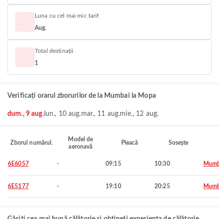
Luna cu cel mai mic tarif
Aug.
Total destinații
1
Verificați orarul zborurilor de la Mumbai la Mopa
dum., 9 aug.
lun., 10 aug.
mar., 11 aug.
mie., 12 aug.
Model de
Zborul numărul.
Pleacă
Sosește
aeronavă
6E6057
-
09:15
10:30
Mumb
6E5177
-
19:10
20:25
Mumb