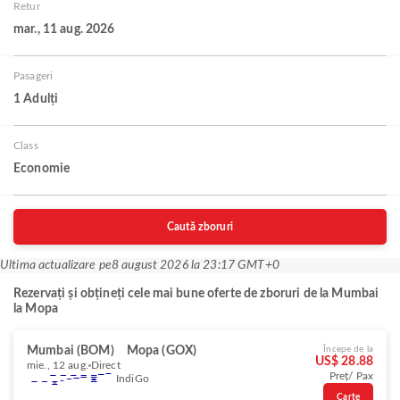
Retur
mar., 11 aug. 2026
Pasageri
1 Adulți
Class
Economie
Caută zboruri
Ultima actualizare pe
8 august 2026 la 23:17 GMT+0
Rezervați și obțineți cele mai bune oferte de zboruri de la Mumbai
la Mopa
Mumbai (BOM)
Mopa (GOX)
Începe de la
US$ 28.88
mie., 12 aug.
Direct
Preț/ Pax
IndiGo
Carte