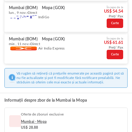
Mumbai (BOM)
Mopa (GOX)
Începe de la
US$ 54.54
lun., 9 nov.
Direct
Preț/ Pax
IndiGo
Carte
Mumbai (BOM)
Mopa (GOX)
Începe de la
US$ 61.61
mie., 11 nov.
Direct
Preț/ Pax
Air India Express
Carte
Vă rugăm să rețineți că prețurile enumerate pe această pagină pot să
nu fie actualizate și pot fi modificate fără notificare prealabilă. Ne
străduim să oferim cele mai exacte și actuale informații.
Informații despre zbor de la Mumbai la Mopa
Oferte de zboruri exclusive
Mumbai - Mopa
US$ 28.88