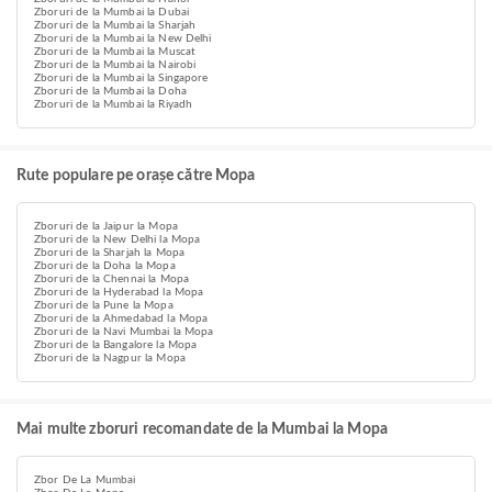
Zboruri de la Mumbai la Dubai
Zboruri de la Mumbai la Sharjah
Zboruri de la Mumbai la New Delhi
Zboruri de la Mumbai la Muscat
Zboruri de la Mumbai la Nairobi
Zboruri de la Mumbai la Singapore
Zboruri de la Mumbai la Doha
Zboruri de la Mumbai la Riyadh
Rute populare pe orașe către Mopa
Zboruri de la Jaipur la Mopa
Zboruri de la New Delhi la Mopa
Zboruri de la Sharjah la Mopa
Zboruri de la Doha la Mopa
Zboruri de la Chennai la Mopa
Zboruri de la Hyderabad la Mopa
Zboruri de la Pune la Mopa
Zboruri de la Ahmedabad la Mopa
Zboruri de la Navi Mumbai la Mopa
Zboruri de la Bangalore la Mopa
Zboruri de la Nagpur la Mopa
Mai multe zboruri recomandate de la Mumbai la Mopa
Zbor De La Mumbai