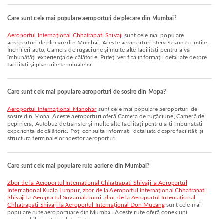
Care sunt cele mai populare aeroporturi de plecare din Mumbai?
Aeroportul Internațional Chhatrapati Shivaji
sunt cele mai populare
aeroporturi de plecare din Mumbai. Aceste aeroporturi oferă Scaun cu rotile,
Închirieri auto, Camera de rugăciune și multe alte facilități pentru a vă
îmbunătăți experiența de călătorie. Puteți verifica informații detaliate despre
facilități și planurile terminalelor.
Care sunt cele mai populare aeroporturi de sosire din Mopa?
Aeroportul Internațional Manohar
sunt cele mai populare aeroporturi de
sosire din Mopa. Aceste aeroporturi oferă Camera de rugăciune, Cameră de
pepinieră, Autobuz de transfer și multe alte facilități pentru a-ți îmbunătăți
experiența de călătorie. Poți consulta informații detaliate despre facilități și
structura terminalelor acestor aeroporturi.
Care sunt cele mai populare rute aeriene din Mumbai?
zbor de la Aeroportul Internațional Chhatrapati Shivaji la Aeroportul
Internațional Kuala Lumpur
,
zbor de la Aeroportul Internațional Chhatrapati
Shivaji la Aeroportul Suvarnabhumi
,
zbor de la Aeroportul Internațional
Chhatrapati Shivaji la Aeroportul Internațional Don Mueang
sunt cele mai
populare rute aeroportuare din Mumbai. Aceste rute oferă conexiuni