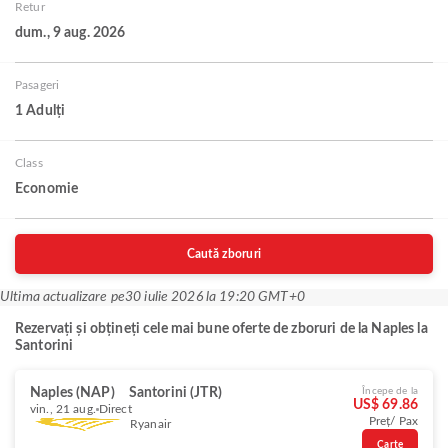
Retur
dum., 9 aug. 2026
Pasageri
1 Adulți
Class
Economie
Caută zboruri
Ultima actualizare pe
30 iulie 2026 la 19:20 GMT+0
Rezervați și obțineți cele mai bune oferte de zboruri de la Naples la
Santorini
Naples (NAP)
Santorini (JTR)
Începe de la
US$ 69.86
vin., 21 aug.
Direct
Preț/ Pax
Ryanair
Carte