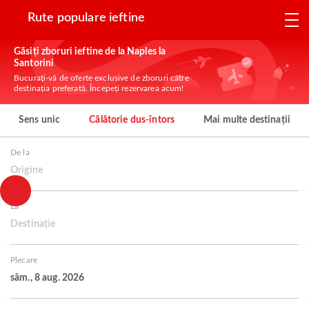
Rute populare ieftine
Găsiți zboruri ieftine de la Naples la
Santorini
Bucurați-vă de oferte exclusive de zboruri către
destinația preferată. Începeți rezervarea acum!
Sens unic
Călătorie dus-întors
Mai multe destinații
De la
Origine
La
Destinație
Plecare
sâm., 8 aug. 2026