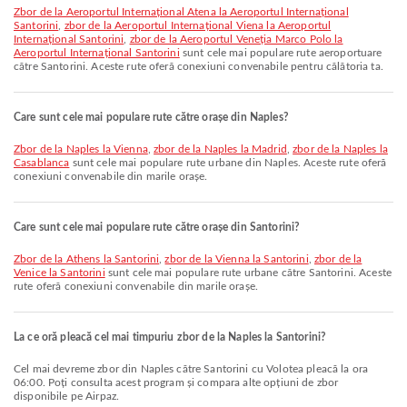
zbor de la Aeroportul Internațional Atena la Aeroportul Internațional
Santorini
,
zbor de la Aeroportul Internațional Viena la Aeroportul
Internațional Santorini
,
zbor de la Aeroportul Veneția Marco Polo la
Aeroportul Internațional Santorini
sunt cele mai populare rute aeroportuare
către Santorini. Aceste rute oferă conexiuni convenabile pentru călătoria ta.
Care sunt cele mai populare rute către orașe din Naples?
zbor de la Naples la Vienna
,
zbor de la Naples la Madrid
,
zbor de la Naples la
Casablanca
sunt cele mai populare rute urbane din Naples. Aceste rute oferă
conexiuni convenabile din marile orașe.
Care sunt cele mai populare rute către orașe din Santorini?
zbor de la Athens la Santorini
,
zbor de la Vienna la Santorini
,
zbor de la
Venice la Santorini
sunt cele mai populare rute urbane către Santorini. Aceste
rute oferă conexiuni convenabile din marile orașe.
La ce oră pleacă cel mai timpuriu zbor de la Naples la Santorini?
Cel mai devreme zbor din Naples către Santorini cu Volotea pleacă la ora
06:00. Poți consulta acest program și compara alte opțiuni de zbor
disponibile pe Airpaz.