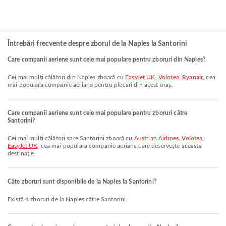
Întrebări frecvente despre zborul de la Naples la Santorini
Care companii aeriene sunt cele mai populare pentru zboruri din Naples?
Cei mai mulți călători din Naples zboară cu
EasyJet UK
,
Volotea
,
Ryanair
, cea
mai populară companie aeriană pentru plecări din acest oraș.
Care companii aeriene sunt cele mai populare pentru zboruri către
Santorini?
Cei mai mulți călători spre Santorini zboară cu
Austrian Airlines
,
Volotea
,
EasyJet UK
, cea mai populară companie aeriană care deservește această
destinație.
Câte zboruri sunt disponibile de la Naples la Santorini?
Există 4 zboruri de la Naples către Santorini.