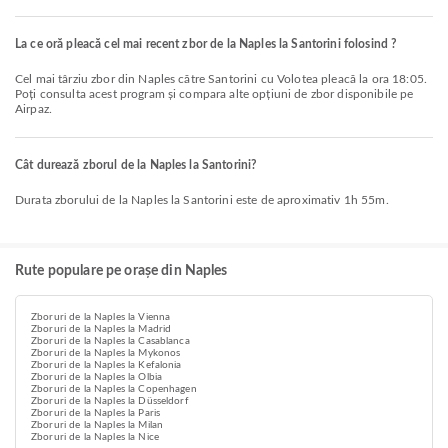
La ce oră pleacă cel mai recent zbor de la Naples la Santorini folosind ?
Cel mai târziu zbor din Naples către Santorini cu Volotea pleacă la ora 18:05.
Poți consulta acest program și compara alte opțiuni de zbor disponibile pe
Airpaz.
Cât durează zborul de la Naples la Santorini?
Durata zborului de la Naples la Santorini este de aproximativ 1h 55m.
Rute populare pe orașe din Naples
Zboruri de la Naples la Vienna
Zboruri de la Naples la Madrid
Zboruri de la Naples la Casablanca
Zboruri de la Naples la Mykonos
Zboruri de la Naples la Kefalonia
Zboruri de la Naples la Olbia
Zboruri de la Naples la Copenhagen
Zboruri de la Naples la Düsseldorf
Zboruri de la Naples la Paris
Zboruri de la Naples la Milan
Zboruri de la Naples la Nice