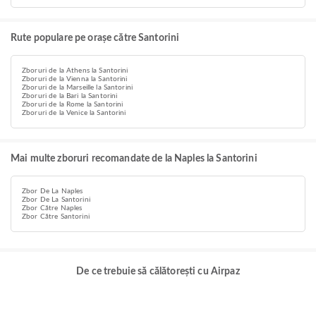
Rute populare pe orașe către Santorini
Zboruri de la Athens la Santorini
Zboruri de la Vienna la Santorini
Zboruri de la Marseille la Santorini
Zboruri de la Bari la Santorini
Zboruri de la Rome la Santorini
Zboruri de la Venice la Santorini
Mai multe zboruri recomandate de la Naples la Santorini
Zbor De La Naples
Zbor De La Santorini
Zbor Către Naples
Zbor Către Santorini
De ce trebuie să călătorești cu Airpaz