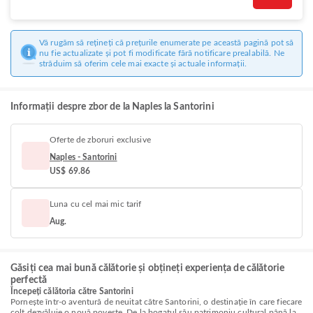
Vă rugăm să rețineți că prețurile enumerate pe această pagină pot să
nu fie actualizate și pot fi modificate fără notificare prealabilă. Ne
străduim să oferim cele mai exacte și actuale informații.
Informații despre zbor de la Naples la Santorini
Oferte de zboruri exclusive
Naples - Santorini
US$ 69.86
Luna cu cel mai mic tarif
Aug.
Găsiți cea mai bună călătorie și obțineți experiența de călătorie
perfectă
Începeți călătoria către Santorini
Pornește într-o aventură de neuitat către Santorini, o destinație în care fiecare
colț dezvăluie o nouă poveste. De la bogatul său patrimoniu cultural până la