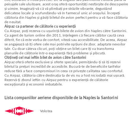
peisajele sale uluitoare, acest oraș oferă oportunități nesfârșite de descoperire
și uimire. Imaginați-vă că vă plimbați pe străzile vibrante, degustând
delicatese locale și scufundându-vă în farmecul unic al orașului. Începeți
călătoria din Naples și găsiți biletul de avion perfect pentru a vă face călătoria
de neuitat.
Airpaz ca partener de călătorie cu experiență
Cu Airpaz, poți rezerva cu ușurință bilete de avion din Naples către Santorini.
Ca agent de turism online din 2011, înțelegem că fiecare călător caută ceva
diferit, fie că este vorba de confort, viteză sau accesibilitate. De aceea, Airpaz
se angajează să îți ofere cele mai potrivite opțiuni de zbor, adaptate nevoilor
tale. Cu doar câteva clicuri, poți obține un bilet care îți va transforma
planurile de călătorie într-o experiență fără probleme și plăcută.
Obțineți cel mai ieftin bilet de avion către Santorini
Airpaz oferă oferte exclusive și oferte speciale, permițându-ți să îți rezervi
biletul la prețuri incredibil de accesibile. Bucură-te de beneficiile tarifelor
reduse fără a face compromisuri în ceea ce privește calitatea sau confortul.
Cu Airpaz, călătoria către destinația ta de vis nu a fost niciodată mai ușoară.
Rezervă-ți zborul ieftin cu Airpaz pentru o experiență de călătorie
excepțională și economii imbatabile.
Lista companiilor aeriene disponibile de la Naples la Santorini
Volotea