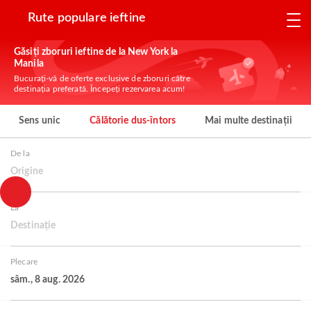
Rute populare ieftine
Găsiți zboruri ieftine de la New York la
Manila
Bucurați-vă de oferte exclusive de zboruri către
destinația preferată. Începeți rezervarea acum!
Sens unic
Călătorie dus-întors
Mai multe destinații
De la
Origine
La
Destinație
Plecare
sâm., 8 aug. 2026