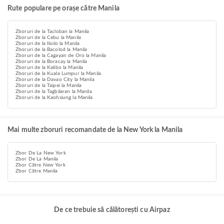
Rute populare pe orașe către Manila
Zboruri de la Tacloban la Manila
Zboruri de la Cebu la Manila
Zboruri de la Iloilo la Manila
Zboruri de la Bacolod la Manila
Zboruri de la Cagayan de Oro la Manila
Zboruri de la Boracay la Manila
Zboruri de la Kalibo la Manila
Zboruri de la Kuala Lumpur la Manila
Zboruri de la Davao City la Manila
Zboruri de la Taipei la Manila
Zboruri de la Tagbilaran la Manila
Zboruri de la Kaohsiung la Manila
Mai multe zboruri recomandate de la New York la Manila
Zbor De La New York
Zbor De La Manila
Zbor Către New York
Zbor Către Manila
De ce trebuie să călătorești cu Airpaz