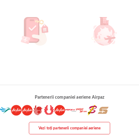
Partenerii companiei aeriene Airpaz
Vezi toți partenerii companiei aeriene