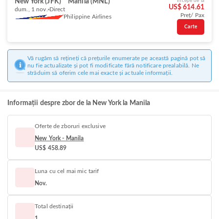
New York (JFK)
Manila (MNL)
Începe de la
US$ 614.61
dum., 1 nov.
Direct
Preț/ Pax
Philippine Airlines
Carte
Vă rugăm să rețineți că prețurile enumerate pe această pagină pot să
nu fie actualizate și pot fi modificate fără notificare prealabilă. Ne
străduim să oferim cele mai exacte și actuale informații.
Informații despre zbor de la New York la Manila
Oferte de zboruri exclusive
New York - Manila
US$ 458.89
Luna cu cel mai mic tarif
Nov.
Total destinații
1