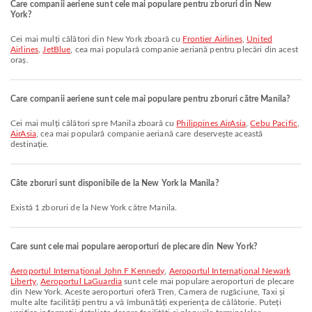
Care companii aeriene sunt cele mai populare pentru zboruri din New
York?
Cei mai mulți călători din New York zboară cu
Frontier Airlines
,
United
Airlines
,
JetBlue
, cea mai populară companie aeriană pentru plecări din acest
oraș.
Care companii aeriene sunt cele mai populare pentru zboruri către Manila?
Cei mai mulți călători spre Manila zboară cu
Philippines AirAsia
,
Cebu Pacific
,
AirAsia
, cea mai populară companie aeriană care deservește această
destinație.
Câte zboruri sunt disponibile de la New York la Manila?
Există 1 zboruri de la New York către Manila.
Care sunt cele mai populare aeroporturi de plecare din New York?
Aeroportul Internațional John F Kennedy
,
Aeroportul Internațional Newark
Liberty
,
Aeroportul LaGuardia
sunt cele mai populare aeroporturi de plecare
din New York. Aceste aeroporturi oferă Tren, Camera de rugăciune, Taxi și
multe alte facilități pentru a vă îmbunătăți experiența de călătorie. Puteți