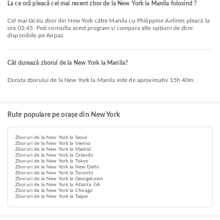
La ce oră pleacă cel mai recent zbor de la New York la Manila folosind ?
Cel mai târziu zbor din New York către Manila cu Philippine Airlines pleacă la
ora 02:45. Poți consulta acest program și compara alte opțiuni de zbor
disponibile pe Airpaz.
Cât durează zborul de la New York la Manila?
Durata zborului de la New York la Manila este de aproximativ 15h 40m.
Rute populare pe orașe din New York
Zboruri de la New York la Seoul
Zboruri de la New York la Vienna
Zboruri de la New York la Madrid
Zboruri de la New York la Orlando
Zboruri de la New York la Tokyo
Zboruri de la New York la New Delhi
Zboruri de la New York la Toronto
Zboruri de la New York la Georgetown
Zboruri de la New York la Atlanta GA
Zboruri de la New York la Chicago
Zboruri de la New York la Taipei