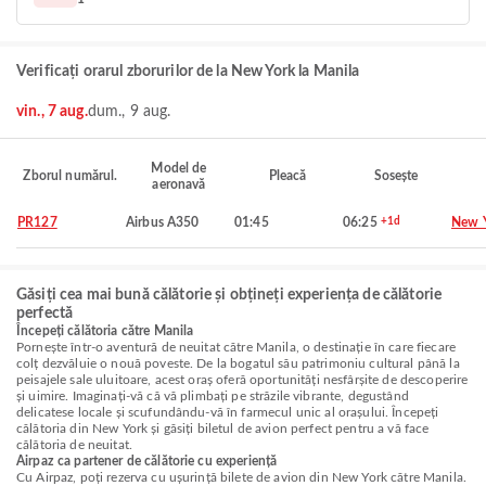
Verificați orarul zborurilor de la New York la Manila
vin., 7 aug.
dum., 9 aug.
Model de
Zborul numărul.
Pleacă
Sosește
aeronavă
PR127
Airbus A350
01:45
06:25
+1d
New 
Găsiți cea mai bună călătorie și obțineți experiența de călătorie
perfectă
Începeți călătoria către Manila
Pornește într-o aventură de neuitat către Manila, o destinație în care fiecare
colț dezvăluie o nouă poveste. De la bogatul său patrimoniu cultural până la
peisajele sale uluitoare, acest oraș oferă oportunități nesfârșite de descoperire
și uimire. Imaginați-vă că vă plimbați pe străzile vibrante, degustând
delicatese locale și scufundându-vă în farmecul unic al orașului. Începeți
călătoria din New York și găsiți biletul de avion perfect pentru a vă face
călătoria de neuitat.
Airpaz ca partener de călătorie cu experiență
Cu Airpaz, poți rezerva cu ușurință bilete de avion din New York către Manila.