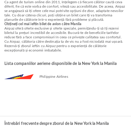
Ca agent de turism online din 2011, înțelegem că fiecare călător caută ceva
diferit, fie că este vorba de confort, viteză sau accesibilitate. De aceea, Airpaz
se angajează să îți ofere cele mai potrivite opțiuni de zbor, adaptate nevoilor
tale. Cu doar câteva clicuri, poți obține un bilet care îți va transforma
planurile de călătorie într-o experiență fără probleme și plăcută.
Obțineți cel mai ieftin bilet de avion către Manila
Airpaz oferă oferte exclusive și oferte speciale, permițându-ți să îți rezervi
biletul la prețuri incredibil de accesibile. Bucură-te de beneficiile tarifelor
reduse fără a face compromisuri în ceea ce privește calitatea sau confortul.
Cu Airpaz, călătoria către destinația ta de vis nu a fost niciodată mai ușoară.
Rezervă-ți zborul ieftin cu Airpaz pentru o experiență de călătorie
excepțională și economii imbatabile.
Lista companiilor aeriene disponibile de la New York la Manila
Philippine Airlines
Întrebări frecvente despre zborul de la New York la Manila