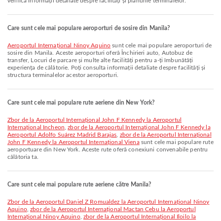
verifica informații detaliate despre facilități și planurile terminalelor.
Care sunt cele mai populare aeroporturi de sosire din Manila?
Aeroportul Internațional Ninoy Aquino
sunt cele mai populare aeroporturi de
sosire din Manila. Aceste aeroporturi oferă Închirieri auto, Autobuz de
transfer, Locuri de parcare și multe alte facilități pentru a-ți îmbunătăți
experiența de călătorie. Poți consulta informații detaliate despre facilități și
structura terminalelor acestor aeroporturi.
Care sunt cele mai populare rute aeriene din New York?
zbor de la Aeroportul Internațional John F Kennedy la Aeroportul
Internațional Incheon
,
zbor de la Aeroportul Internațional John F Kennedy la
Aeroportul Adolfo Suárez Madrid Barajas
,
zbor de la Aeroportul Internațional
John F Kennedy la Aeroportul Internațional Viena
sunt cele mai populare rute
aeroportuare din New York. Aceste rute oferă conexiuni convenabile pentru
călătoria ta.
Care sunt cele mai populare rute aeriene către Manila?
zbor de la Aeroportul Daniel Z Romualdez la Aeroportul Internațional Ninoy
Aquino
,
zbor de la Aeroportul Internațional Mactan Cebu la Aeroportul
Internațional Ninoy Aquino
,
zbor de la Aeroportul Internațional Iloilo la