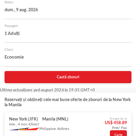
Retur
dum., 9 aug. 2026
Pasageri
1 Adulți
Class
Economie
Caută zboruri
Ultima actualizare pe
6 august 2026 la 19:35 GMT+0
Rezervați și obțineți cele mai bune oferte de zboruri de la New York
la Manila
New York (JFK)
Manila (MNL)
Începe de la
US$ 458.89
mie., 4 nov.
Direct
Preț/ Pax
Philippine Airlines
Carte