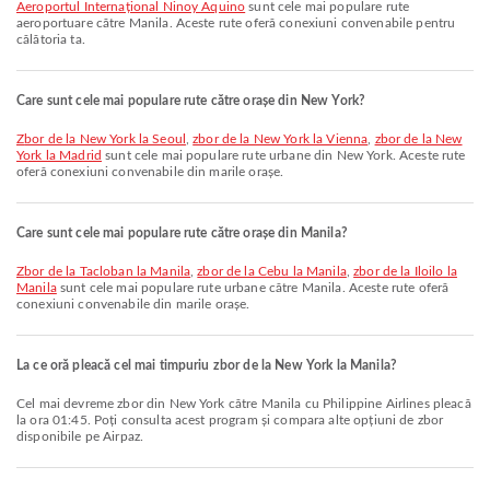
Aeroportul Internațional Ninoy Aquino
sunt cele mai populare rute
aeroportuare către Manila. Aceste rute oferă conexiuni convenabile pentru
călătoria ta.
Care sunt cele mai populare rute către orașe din New York?
zbor de la New York la Seoul
,
zbor de la New York la Vienna
,
zbor de la New
York la Madrid
sunt cele mai populare rute urbane din New York. Aceste rute
oferă conexiuni convenabile din marile orașe.
Care sunt cele mai populare rute către orașe din Manila?
zbor de la Tacloban la Manila
,
zbor de la Cebu la Manila
,
zbor de la Iloilo la
Manila
sunt cele mai populare rute urbane către Manila. Aceste rute oferă
conexiuni convenabile din marile orașe.
La ce oră pleacă cel mai timpuriu zbor de la New York la Manila?
Cel mai devreme zbor din New York către Manila cu Philippine Airlines pleacă
la ora 01:45. Poți consulta acest program și compara alte opțiuni de zbor
disponibile pe Airpaz.