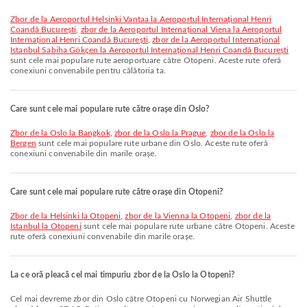
zbor de la Aeroportul Helsinki Vantaa la Aeroportul Internațional Henri
Coandă București
,
zbor de la Aeroportul Internațional Viena la Aeroportul
Internațional Henri Coandă București
,
zbor de la Aeroportul Internațional
Istanbul Sabiha Gökçen la Aeroportul Internațional Henri Coandă București
sunt cele mai populare rute aeroportuare către Otopeni. Aceste rute oferă
conexiuni convenabile pentru călătoria ta.
Care sunt cele mai populare rute către orașe din Oslo?
zbor de la Oslo la Bangkok
,
zbor de la Oslo la Prague
,
zbor de la Oslo la
Bergen
sunt cele mai populare rute urbane din Oslo. Aceste rute oferă
conexiuni convenabile din marile orașe.
Care sunt cele mai populare rute către orașe din Otopeni?
zbor de la Helsinki la Otopeni
,
zbor de la Vienna la Otopeni
,
zbor de la
Istanbul la Otopeni
sunt cele mai populare rute urbane către Otopeni. Aceste
rute oferă conexiuni convenabile din marile orașe.
La ce oră pleacă cel mai timpuriu zbor de la Oslo la Otopeni?
Cel mai devreme zbor din Oslo către Otopeni cu Norwegian Air Shuttle