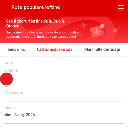
Rute populare ieftine
Găsiți zboruri ieftine de la Oslo la
Otopeni
Bucurați-vă de oferte exclusive de zboruri către
destinația preferată. Începeți rezervarea acum!
Sens unic
Călătorie dus-întors
Mai multe destinații
De la
Origine
La
Destinație
Plecare
sâm., 8 aug. 2026