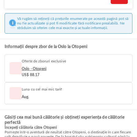
Vă rugăm să rețineți că prețurile enumerate pe această pagină pot să
nu fie actualizate și pot fi modificate fără notificare prealabilă. Ne
străduim să oferim cele mai exacte și actuale informații.
Informații despre zbor de la Oslo la Otopeni
Oferte de zboruri exclusive
Oslo - Otopeni
US$ 88.17
Luna cu cel mai mic tarif
Aug.
Găsiți cea mai bună călătorie și obțineți experiența de călătorie
perfectă
Începeți călătoria către Otopeni
Pornește într-o aventură de neuitat către Otopeni, o destinație în care fiecare
colț dezvăluie o nouă poveste. De la bogatul său patrimoniu cultural până la