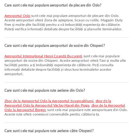
Care sunt cele mai populare aeroporturi de plecare din Oslo?
Aeroportul Oslo
sunt cele mai populare aeroporturi de plecare din Oslo.
Aceste aeroporturi oferă Zona de așteptare, Scaun cu rotile, Magazin Duty
Free și multe alte facilități pentru a vă îmbunătăți experiența de călătorie.
Puteți verifica informații detaliate despre facilități și planurile terminalelor.
Care sunt cele mai populare aeroporturi de sosire din Otopeni?
Aeroportul Internațional Henri Coandă București
sunt cele mai populare
aeroporturi de sosire din Otopeni. Aceste aeroporturi oferă Taxi și multe alte
facilități pentru a-ți îmbunătăți experiența de călătorie. Poți consulta
informații detaliate despre facilități și structura terminalelor acestor
aeroporturi.
Care sunt cele mai populare rute aeriene din Oslo?
zbor de la Aeroportul Oslo la Aeroportul Suvarnabhumi
,
zbor de la
Aeroportul Oslo la Aeroportul Václav Havel din Praga
,
zbor de la Aeroportul
Oslo la Aeroportul Bergen
sunt cele mai populare rute aeroportuare din Oslo.
Aceste rute oferă conexiuni convenabile pentru călătoria ta.
Care sunt cele mai populare rute aeriene către Otopeni?