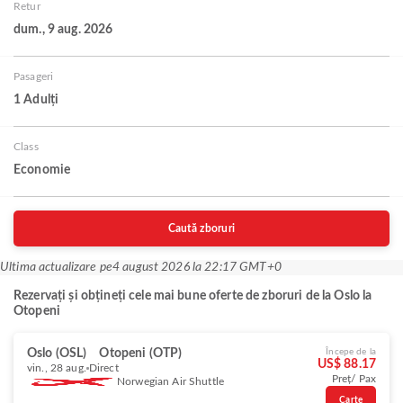
Retur
dum., 9 aug. 2026
Pasageri
1 Adulți
Class
Economie
Caută zboruri
Ultima actualizare pe
4 august 2026 la 22:17 GMT+0
Rezervați și obțineți cele mai bune oferte de zboruri de la Oslo la
Otopeni
Oslo (OSL)
Otopeni (OTP)
Începe de la
US$ 88.17
vin., 28 aug.
Direct
Preț/ Pax
Norwegian Air Shuttle
Carte