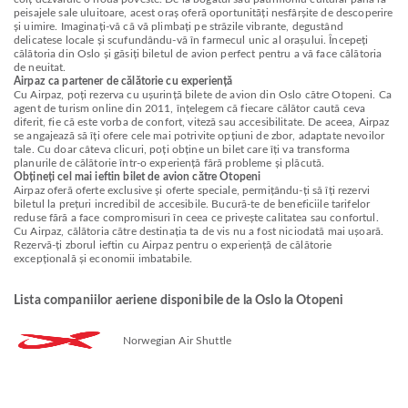
peisajele sale uluitoare, acest oraș oferă oportunități nesfârșite de descoperire
și uimire. Imaginați-vă că vă plimbați pe străzile vibrante, degustând
delicatese locale și scufundându-vă în farmecul unic al orașului. Începeți
călătoria din Oslo și găsiți biletul de avion perfect pentru a vă face călătoria
de neuitat.
Airpaz ca partener de călătorie cu experiență
Cu Airpaz, poți rezerva cu ușurință bilete de avion din Oslo către Otopeni. Ca
agent de turism online din 2011, înțelegem că fiecare călător caută ceva
diferit, fie că este vorba de confort, viteză sau accesibilitate. De aceea, Airpaz
se angajează să îți ofere cele mai potrivite opțiuni de zbor, adaptate nevoilor
tale. Cu doar câteva clicuri, poți obține un bilet care îți va transforma
planurile de călătorie într-o experiență fără probleme și plăcută.
Obțineți cel mai ieftin bilet de avion către Otopeni
Airpaz oferă oferte exclusive și oferte speciale, permițându-ți să îți rezervi
biletul la prețuri incredibil de accesibile. Bucură-te de beneficiile tarifelor
reduse fără a face compromisuri în ceea ce privește calitatea sau confortul.
Cu Airpaz, călătoria către destinația ta de vis nu a fost niciodată mai ușoară.
Rezervă-ți zborul ieftin cu Airpaz pentru o experiență de călătorie
excepțională și economii imbatabile.
Lista companiilor aeriene disponibile de la Oslo la Otopeni
Norwegian Air Shuttle