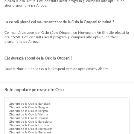
pleacă la ora 07:15. Poți consulta acest program și compara alte opțiuni de
zbor disponibile pe Airpaz.
La ce oră pleacă cel mai recent zbor de la Oslo la Otopeni folosind ?
Cel mai târziu zbor din Oslo către Otopeni cu Norwegian Air Shuttle pleacă la
ora 15:50. Poți consulta acest program și compara alte opțiuni de zbor
disponibile pe Airpaz.
Cât durează zborul de la Oslo la Otopeni?
Durata zborului de la Oslo la Otopeni este de aproximativ 3h 0m.
Rute populare pe orașe din Oslo
Zboruri de la Oslo la Bangkok
Zboruri de la Oslo la Prague
Zboruri de la Oslo la Bergen
Zboruri de la Oslo la Vienna
Zboruri de la Oslo la Tromsø
Zboruri de la Oslo la Barcelona
Zboruri de la Oslo la London
Zboruri de la Oslo la Marrakesh
Zboruri de la Oslo la Budapest