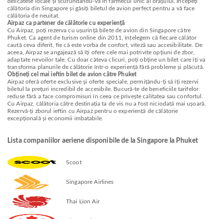
delicatese locale și scufundându-vă în farmecul unic al orașului. Începeți
călătoria din Singapore și găsiți biletul de avion perfect pentru a vă face
călătoria de neuitat.
Airpaz ca partener de călătorie cu experiență
Cu Airpaz, poți rezerva cu ușurință bilete de avion din Singapore către
Phuket. Ca agent de turism online din 2011, înțelegem că fiecare călător
caută ceva diferit, fie că este vorba de confort, viteză sau accesibilitate. De
aceea, Airpaz se angajează să îți ofere cele mai potrivite opțiuni de zbor,
adaptate nevoilor tale. Cu doar câteva clicuri, poți obține un bilet care îți va
transforma planurile de călătorie într-o experiență fără probleme și plăcută.
Obțineți cel mai ieftin bilet de avion către Phuket
Airpaz oferă oferte exclusive și oferte speciale, permițându-ți să îți rezervi
biletul la prețuri incredibil de accesibile. Bucură-te de beneficiile tarifelor
reduse fără a face compromisuri în ceea ce privește calitatea sau confortul.
Cu Airpaz, călătoria către destinația ta de vis nu a fost niciodată mai ușoară.
Rezervă-ți zborul ieftin cu Airpaz pentru o experiență de călătorie
excepțională și economii imbatabile.
Lista companiilor aeriene disponibile de la Singapore la Phuket
Scoot
Singapore Airlines
Thai Lion Air