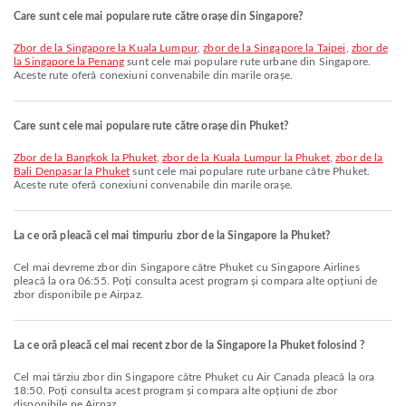
Care sunt cele mai populare rute către orașe din Singapore?
zbor de la Singapore la Kuala Lumpur
,
zbor de la Singapore la Taipei
,
zbor de
la Singapore la Penang
sunt cele mai populare rute urbane din Singapore.
Aceste rute oferă conexiuni convenabile din marile orașe.
Care sunt cele mai populare rute către orașe din Phuket?
zbor de la Bangkok la Phuket
,
zbor de la Kuala Lumpur la Phuket
,
zbor de la
Bali Denpasar la Phuket
sunt cele mai populare rute urbane către Phuket.
Aceste rute oferă conexiuni convenabile din marile orașe.
La ce oră pleacă cel mai timpuriu zbor de la Singapore la Phuket?
Cel mai devreme zbor din Singapore către Phuket cu Singapore Airlines
pleacă la ora 06:55. Poți consulta acest program și compara alte opțiuni de
zbor disponibile pe Airpaz.
La ce oră pleacă cel mai recent zbor de la Singapore la Phuket folosind ?
Cel mai târziu zbor din Singapore către Phuket cu Air Canada pleacă la ora
18:50. Poți consulta acest program și compara alte opțiuni de zbor
disponibile pe Airpaz.