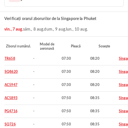
Verificați orarul zborurilor de la Singapore la Phuket
vin., 7 aug.
sâm., 8 aug.
dum., 9 aug.
lun., 10 aug.
Model de
Zborul numărul.
Pleacă
Sosește
aeronavă
TR658
-
07:30
08:20
Singa
SQ8620
-
07:30
08:20
Singa
AC5947
-
07:30
08:20
Singa
AC5893
-
07:50
08:35
Singa
PG4716
-
07:50
08:35
Singa
SQ726
-
07:50
08:35
Singa