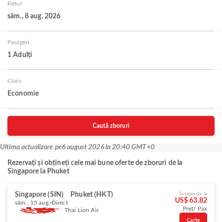
Retur
sâm., 8 aug. 2026
Pasageri
1 Adulți
Class
Economie
Caută zboruri
Ultima actualizare pe
6 august 2026 la 20:40 GMT+0
Rezervați și obțineți cele mai bune oferte de zboruri de la
Singapore la Phuket
Singapore (SIN)
Phuket (HKT)
Începe de la
US$ 63.82
sâm., 15 aug.
Direct
Preț/ Pax
Thai Lion Air
Carte