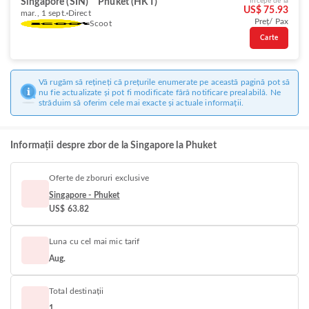
Singapore (SIN)
Phuket (HKT)
Începe de la
US$ 75.93
mar., 1 sept.
Direct
Preț/ Pax
Scoot
Carte
Vă rugăm să rețineți că prețurile enumerate pe această pagină pot să
nu fie actualizate și pot fi modificate fără notificare prealabilă. Ne
străduim să oferim cele mai exacte și actuale informații.
Informații despre zbor de la Singapore la Phuket
Oferte de zboruri exclusive
Singapore - Phuket
US$ 63.82
Luna cu cel mai mic tarif
Aug.
Total destinații
1