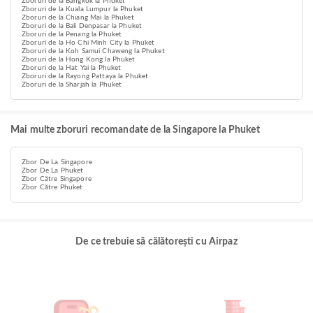
Zboruri de la Bangkok la Phuket
Zboruri de la Kuala Lumpur la Phuket
Zboruri de la Chiang Mai la Phuket
Zboruri de la Bali Denpasar la Phuket
Zboruri de la Penang la Phuket
Zboruri de la Ho Chi Minh City la Phuket
Zboruri de la Koh Samui Chaweng la Phuket
Zboruri de la Hong Kong la Phuket
Zboruri de la Hat Yai la Phuket
Zboruri de la Rayong Pattaya la Phuket
Zboruri de la Sharjah la Phuket
Mai multe zboruri recomandate de la Singapore la Phuket
Zbor De La Singapore
Zbor De La Phuket
Zbor Către Singapore
Zbor Către Phuket
De ce trebuie să călătorești cu Airpaz