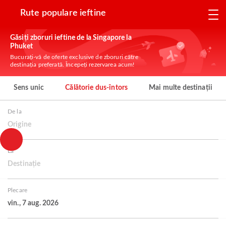
Rute populare ieftine
Găsiți zboruri ieftine de la Singapore la
Phuket
Bucurați-vă de oferte exclusive de zboruri către
destinația preferată. Începeți rezervarea acum!
Sens unic
Călătorie dus-întors
Mai multe destinații
De la
Origine
La
Destinație
Plecare
vin., 7 aug. 2026