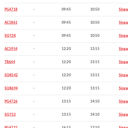
PG4718
-
09:45
10:50
Singa
AC5861
-
09:45
10:50
Singa
SQ728
-
09:45
10:50
Singa
AC5954
-
12:20
13:15
Singa
TR644
-
12:20
13:15
Singa
SQ8542
-
12:20
13:15
Singa
SQ8694
-
12:20
13:15
Singa
PG4726
-
13:15
14:10
Singa
SQ732
-
13:15
14:10
Singa
PG4722
-
16:15
17:10
Singa