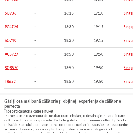
SQ736
-
16:15
17:10
Singa
PG4724
-
18:30
19:15
Singa
SQ740
-
18:30
19:15
Singa
AC5927
-
18:50
19:50
Singa
SQ8570
-
18:50
19:50
Singa
TR652
-
18:50
19:50
Singa
Găsiți cea mai bună călătorie și obțineți experiența de călătorie
perfectă
Începeți călătoria către Phuket
Pornește într-o aventură de neuitat către Phuket, o destinație în care fiecare
colț dezvăluie o nouă poveste. De la bogatul său patrimoniu cultural până la
peisajele sale uluitoare, acest oraș oferă oportunități nesfârșite de descoperire
și uimire. Imaginați-vă că vă plimbați pe străzile vibrante, degustând