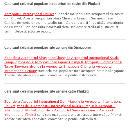
Care sunt cele mai populare aeroporturi de sosire din Phuket?
Aeroportul Internațional Phuket
sunt cele mai populare aeroporturi de sosire
din Phuket. Aceste aeroporturi oferă Clinică și farmacii, Servirea mesei,
Camera de rugăciune și multe alte facilități pentru a-ți îmbunătăți experiența
de călătorie. Poți consulta informații detaliate despre facilități și structura
terminalelor acestor aeroporturi.
Care sunt cele mai populare rute aeriene din Singapore?
zbor de la Aeroportul Singapore Changi la Aeroportul Internațional Kuala
Lumpur
,
zbor de la Aeroportul Singapore Changi la Aeroportul Internațional
Taipei Taoyuan
,
zbor de la Aeroportul Singapore Changi la Aeroportul
Internațional Penang
sunt cele mai populare rute aeroportuare din Singapore.
Aceste rute oferă conexiuni convenabile pentru călătoria ta.
Care sunt cele mai populare rute aeriene către Phuket?
zbor de la Aeroportul Internațional Don Mueang la Aeroportul Internațional
Phuket
,
zbor de la Aeroportul Internațional Kuala Lumpur la Aeroportul
Internațional Phuket
,
zbor de la Aeroportul Suvarnabhumi la Aeroportul
Internațional Phuket
sunt cele mai populare rute aeroportuare către Phuket.
Aceste rute oferă conexiuni convenabile pentru călătoria ta.