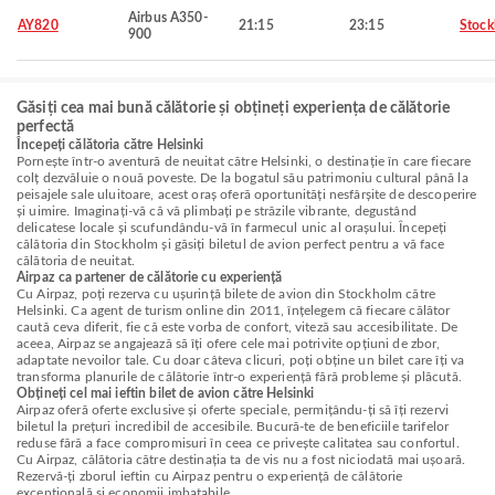
Airbus A350-
AY820
21:15
23:15
Stoc
900
Găsiți cea mai bună călătorie și obțineți experiența de călătorie
perfectă
Începeți călătoria către Helsinki
Pornește într-o aventură de neuitat către Helsinki, o destinație în care fiecare
colț dezvăluie o nouă poveste. De la bogatul său patrimoniu cultural până la
peisajele sale uluitoare, acest oraș oferă oportunități nesfârșite de descoperire
și uimire. Imaginați-vă că vă plimbați pe străzile vibrante, degustând
delicatese locale și scufundându-vă în farmecul unic al orașului. Începeți
călătoria din Stockholm și găsiți biletul de avion perfect pentru a vă face
călătoria de neuitat.
Airpaz ca partener de călătorie cu experiență
Cu Airpaz, poți rezerva cu ușurință bilete de avion din Stockholm către
Helsinki. Ca agent de turism online din 2011, înțelegem că fiecare călător
caută ceva diferit, fie că este vorba de confort, viteză sau accesibilitate. De
aceea, Airpaz se angajează să îți ofere cele mai potrivite opțiuni de zbor,
adaptate nevoilor tale. Cu doar câteva clicuri, poți obține un bilet care îți va
transforma planurile de călătorie într-o experiență fără probleme și plăcută.
Obțineți cel mai ieftin bilet de avion către Helsinki
Airpaz oferă oferte exclusive și oferte speciale, permițându-ți să îți rezervi
biletul la prețuri incredibil de accesibile. Bucură-te de beneficiile tarifelor
reduse fără a face compromisuri în ceea ce privește calitatea sau confortul.
Cu Airpaz, călătoria către destinația ta de vis nu a fost niciodată mai ușoară.
Rezervă-ți zborul ieftin cu Airpaz pentru o experiență de călătorie
excepțională și economii imbatabile.