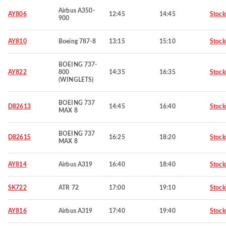
Airbus A350-
AY806
12:45
14:45
Stoc
900
AY810
Boeing 787-8
13:15
15:10
Stoc
BOEING 737-
AY822
800
14:35
16:35
Stoc
(WINGLETS)
BOEING 737
D82613
14:45
16:40
Stoc
MAX 8
BOEING 737
D82615
16:25
18:20
Stoc
MAX 8
AY814
Airbus A319
16:40
18:40
Stoc
SK722
ATR 72
17:00
19:10
Stoc
AY816
Airbus A319
17:40
19:40
Stoc