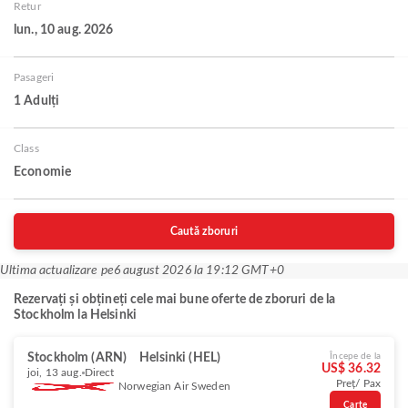
Retur
lun., 10 aug. 2026
Pasageri
1 Adulți
Class
Economie
Caută zboruri
Ultima actualizare pe
6 august 2026 la 19:12 GMT+0
Rezervați și obțineți cele mai bune oferte de zboruri de la
Stockholm la Helsinki
Stockholm (ARN)
Helsinki (HEL)
Începe de la
US$ 36.32
joi, 13 aug.
Direct
Preț/ Pax
Norwegian Air Sweden
Carte