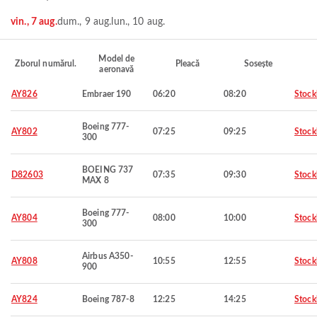
vin., 7 aug.
dum., 9 aug.
lun., 10 aug.
Model de
Zborul numărul.
Pleacă
Sosește
aeronavă
AY826
Embraer 190
06:20
08:20
Stoc
Boeing 777-
AY802
07:25
09:25
Stoc
300
BOEING 737
D82603
07:35
09:30
Stoc
MAX 8
Boeing 777-
AY804
08:00
10:00
Stoc
300
Airbus A350-
AY808
10:55
12:55
Stoc
900
AY824
Boeing 787-8
12:25
14:25
Stoc