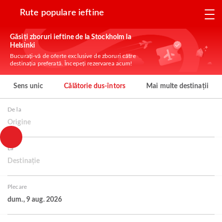
Rute populare ieftine
Găsiți zboruri ieftine de la Stockholm la
Helsinki
Bucurați-vă de oferte exclusive de zboruri către
destinația preferată. Începeți rezervarea acum!
Sens unic
Călătorie dus-întors
Mai multe destinații
De la
Origine
La
Destinație
Plecare
dum., 9 aug. 2026