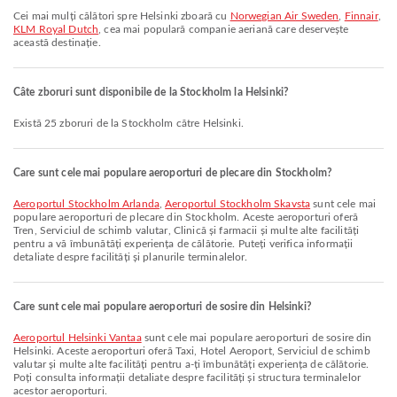
Cei mai mulți călători spre Helsinki zboară cu
Norwegian Air Sweden
,
Finnair
,
KLM Royal Dutch
, cea mai populară companie aeriană care deservește
această destinație.
Câte zboruri sunt disponibile de la Stockholm la Helsinki?
Există 25 zboruri de la Stockholm către Helsinki.
Care sunt cele mai populare aeroporturi de plecare din Stockholm?
Aeroportul Stockholm Arlanda
,
Aeroportul Stockholm Skavsta
sunt cele mai
populare aeroporturi de plecare din Stockholm. Aceste aeroporturi oferă
Tren, Serviciul de schimb valutar, Clinică și farmacii și multe alte facilități
pentru a vă îmbunătăți experiența de călătorie. Puteți verifica informații
detaliate despre facilități și planurile terminalelor.
Care sunt cele mai populare aeroporturi de sosire din Helsinki?
Aeroportul Helsinki Vantaa
sunt cele mai populare aeroporturi de sosire din
Helsinki. Aceste aeroporturi oferă Taxi, Hotel Aeroport, Serviciul de schimb
valutar și multe alte facilități pentru a-ți îmbunătăți experiența de călătorie.
Poți consulta informații detaliate despre facilități și structura terminalelor
acestor aeroporturi.