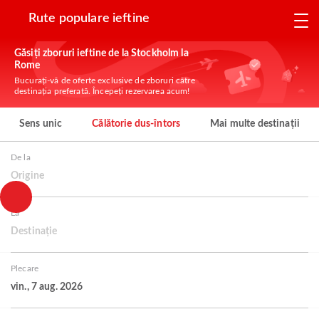
Rute populare ieftine
Găsiți zboruri ieftine de la Stockholm la
Rome
Bucurați-vă de oferte exclusive de zboruri către
destinația preferată. Începeți rezervarea acum!
Sens unic
Călătorie dus-întors
Mai multe destinații
De la
Origine
La
Destinație
Plecare
vin., 7 aug. 2026