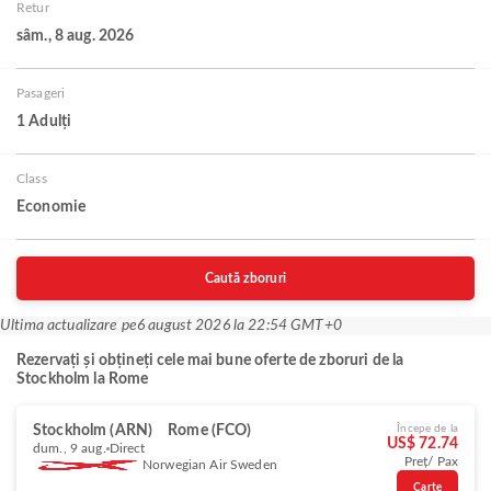
Retur
sâm., 8 aug. 2026
Pasageri
1 Adulți
Class
Economie
Caută zboruri
Ultima actualizare pe
6 august 2026 la 22:54 GMT+0
Rezervați și obțineți cele mai bune oferte de zboruri de la
Stockholm la Rome
Stockholm (ARN)
Rome (FCO)
Începe de la
US$ 72.74
dum., 9 aug.
Direct
Preț/ Pax
Norwegian Air Sweden
Carte