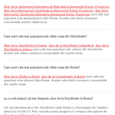
zbor de la Aeroportul Internațional Shahjalal la Aeroportul Roma–Fiumicino
,
zbor de la Aeroportul Copenhaga la Aeroportul Roma–Fiumicino
,
zbor de la
Aeroportul Stockholm Arlanda la Aeroportul Roma–Fiumicino
sunt cele mai
populare rute aeroportuare către Rome. Aceste rute oferă conexiuni
convenabile pentru călătoria ta.
Care sunt cele mai populare rute către orașe din Stockholm?
zbor de la Stockholm la Prague
,
zbor de la Stockholm la Bangkok
,
zbor de la
Stockholm la Vienna
sunt cele mai populare rute urbane din Stockholm.
Aceste rute oferă conexiuni convenabile din marile orașe.
Care sunt cele mai populare rute către orașe din Rome?
zbor de la Dhaka la Rome
,
zbor de la Copenhagen la Rome
sunt cele mai
populare rute urbane către Rome. Aceste rute oferă conexiuni convenabile
din marile orașe.
La ce oră pleacă cel mai timpuriu zbor de la Stockholm la Rome?
Cel mai devreme zbor din Stockholm către Rome cu Norwegian Air Sweden
pleacă la ora 06:55. Poți consulta acest program și compara alte opțiuni de