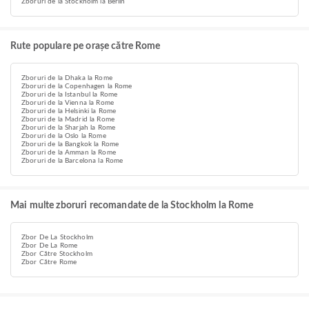
Zboruri de la Stockholm la Berlin
Rute populare pe orașe către Rome
Zboruri de la Dhaka la Rome
Zboruri de la Copenhagen la Rome
Zboruri de la Istanbul la Rome
Zboruri de la Vienna la Rome
Zboruri de la Helsinki la Rome
Zboruri de la Madrid la Rome
Zboruri de la Sharjah la Rome
Zboruri de la Oslo la Rome
Zboruri de la Bangkok la Rome
Zboruri de la Amman la Rome
Zboruri de la Barcelona la Rome
Mai multe zboruri recomandate de la Stockholm la Rome
Zbor De La Stockholm
Zbor De La Rome
Zbor Către Stockholm
Zbor Către Rome