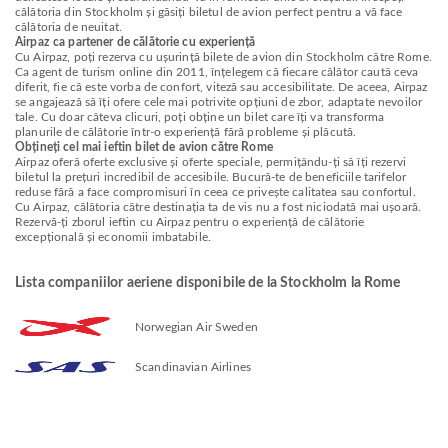
călătoria din Stockholm și găsiți biletul de avion perfect pentru a vă face
călătoria de neuitat.
Airpaz ca partener de călătorie cu experiență
Cu Airpaz, poți rezerva cu ușurință bilete de avion din Stockholm către Rome.
Ca agent de turism online din 2011, înțelegem că fiecare călător caută ceva
diferit, fie că este vorba de confort, viteză sau accesibilitate. De aceea, Airpaz
se angajează să îți ofere cele mai potrivite opțiuni de zbor, adaptate nevoilor
tale. Cu doar câteva clicuri, poți obține un bilet care îți va transforma
planurile de călătorie într-o experiență fără probleme și plăcută.
Obțineți cel mai ieftin bilet de avion către Rome
Airpaz oferă oferte exclusive și oferte speciale, permițându-ți să îți rezervi
biletul la prețuri incredibil de accesibile. Bucură-te de beneficiile tarifelor
reduse fără a face compromisuri în ceea ce privește calitatea sau confortul.
Cu Airpaz, călătoria către destinația ta de vis nu a fost niciodată mai ușoară.
Rezervă-ți zborul ieftin cu Airpaz pentru o experiență de călătorie
excepțională și economii imbatabile.
Lista companiilor aeriene disponibile de la Stockholm la Rome
Norwegian Air Sweden
Scandinavian Airlines