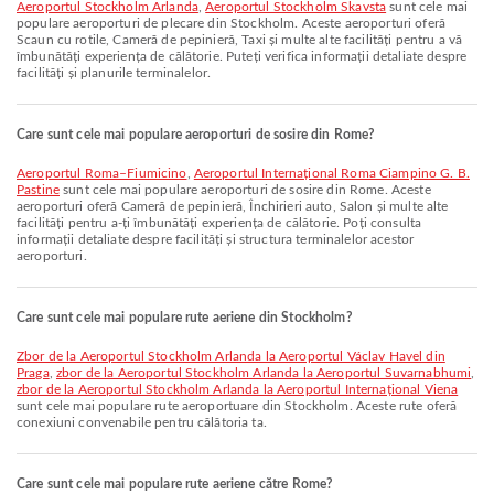
Aeroportul Stockholm Arlanda
,
Aeroportul Stockholm Skavsta
sunt cele mai
populare aeroporturi de plecare din Stockholm. Aceste aeroporturi oferă
Scaun cu rotile, Cameră de pepinieră, Taxi și multe alte facilități pentru a vă
îmbunătăți experiența de călătorie. Puteți verifica informații detaliate despre
facilități și planurile terminalelor.
Care sunt cele mai populare aeroporturi de sosire din Rome?
Aeroportul Roma–Fiumicino
,
Aeroportul Internațional Roma Ciampino G. B.
Pastine
sunt cele mai populare aeroporturi de sosire din Rome. Aceste
aeroporturi oferă Cameră de pepinieră, Închirieri auto, Salon și multe alte
facilități pentru a-ți îmbunătăți experiența de călătorie. Poți consulta
informații detaliate despre facilități și structura terminalelor acestor
aeroporturi.
Care sunt cele mai populare rute aeriene din Stockholm?
zbor de la Aeroportul Stockholm Arlanda la Aeroportul Václav Havel din
Praga
,
zbor de la Aeroportul Stockholm Arlanda la Aeroportul Suvarnabhumi
,
zbor de la Aeroportul Stockholm Arlanda la Aeroportul Internațional Viena
sunt cele mai populare rute aeroportuare din Stockholm. Aceste rute oferă
conexiuni convenabile pentru călătoria ta.
Care sunt cele mai populare rute aeriene către Rome?