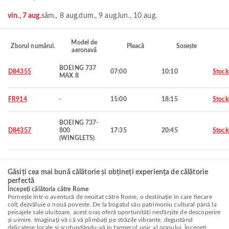
vin., 7 aug.
sâm., 8 aug.
dum., 9 aug.
lun., 10 aug.
Model de
Zborul numărul.
Pleacă
Sosește
aeronavă
BOEING 737
D84355
07:00
10:10
Stoc
MAX 8
FR914
-
15:00
18:15
Stoc
BOEING 737-
D84357
800
17:35
20:45
Stoc
(WINGLETS)
Găsiți cea mai bună călătorie și obțineți experiența de călătorie
perfectă
Începeți călătoria către Rome
Pornește într-o aventură de neuitat către Rome, o destinație în care fiecare
colț dezvăluie o nouă poveste. De la bogatul său patrimoniu cultural până la
peisajele sale uluitoare, acest oraș oferă oportunități nesfârșite de descoperire
și uimire. Imaginați-vă că vă plimbați pe străzile vibrante, degustând
delicatese locale și scufundându-vă în farmecul unic al orașului. Începeți