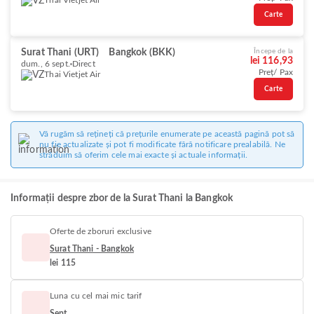
Thai Vietjet Air
Carte
Surat Thani (URT)
Bangkok (BKK)
Începe de la
lei 116,93
dum., 6 sept.
Direct
Preț/ Pax
Thai Vietjet Air
Carte
Vă rugăm să rețineți că prețurile enumerate pe această pagină pot să
nu fie actualizate și pot fi modificate fără notificare prealabilă. Ne
străduim să oferim cele mai exacte și actuale informații.
Informații despre zbor de la Surat Thani la Bangkok
Oferte de zboruri exclusive
Surat Thani - Bangkok
lei 115
Luna cu cel mai mic tarif
Sept.