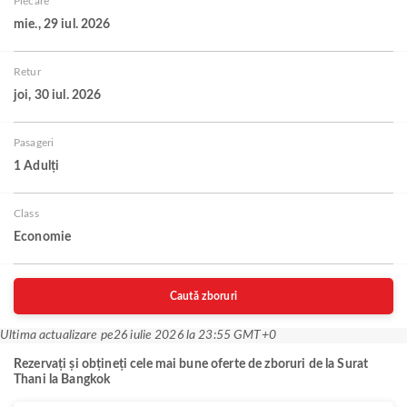
Plecare
mie., 29 iul. 2026
Retur
joi, 30 iul. 2026
Pasageri
1 Adulți
Class
Economie
Caută zboruri
Ultima actualizare pe
26 iulie 2026 la 23:55 GMT+0
Rezervați și obțineți cele mai bune oferte de zboruri de la Surat
Thani la Bangkok