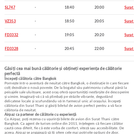
SL747
-
18:40
20:00
Surat
VZ353
-
18:50
20:05
Surat
FD3332
-
19:05
20:20
Surat
FD3328
-
20:45
22:00
Surat
Găsiți cea mai bună călătorie și obțineți experiența de călătorie
perfectă
Începeți călătoria către Bangkok
Pornește într-o aventură de neuitat către Bangkok, o destinație în care fiecare
colț dezvăluie o nouă poveste. De la bogatul său patrimoniu cultural până la
peisajele sale uluitoare, acest oraș oferă oportunități nesfârșite de descoperire
și uimire. Imaginați-vă că vă plimbați pe străzile vibrante, degustând
delicatese locale și scufundându-vă în farmecul unic al orașului. Începeți
călătoria din Surat Thani și găsiți biletul de avion perfect pentru a vă face
călătoria de neuitat.
Airpaz ca partener de călătorie cu experiență
Cu Airpaz, poți rezerva cu ușurință bilete de avion din Surat Thani către
Bangkok. Ca agent de turism online din 2011, înțelegem că fiecare călător
caută ceva diferit, fie că este vorba de confort, viteză sau accesibilitate. De
aceea, Airpaz se angajează să îți ofere cele mai potrivite opțiuni de zbor,