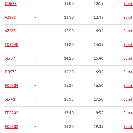
DD573
-
11:00
12:15
Surat
VZ351
-
11:30
12:45
Surat
VZ2351
-
12:50
14:05
Surat
FD3240
-
13:20
14:35
Surat
SL737
-
14:20
15:40
Surat
DD575
-
15:20
16:35
Surat
FD3234
-
15:35
16:50
Surat
SL741
-
16:35
17:50
Surat
FD3232
-
17:40
18:55
Surat
FD3232
-
18:20
19:35
Surat