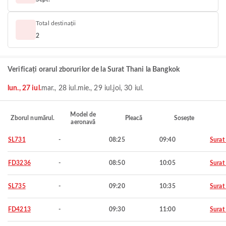
Total destinații
2
Verificați orarul zborurilor de la Surat Thani la Bangkok
lun., 27 iul.
mar., 28 iul.
mie., 29 iul.
joi, 30 iul.
Model de
Zborul numărul.
Pleacă
Sosește
aeronavă
SL731
-
08:25
09:40
Surat
FD3236
-
08:50
10:05
Surat
SL735
-
09:20
10:35
Surat
FD4213
-
09:30
11:00
Surat