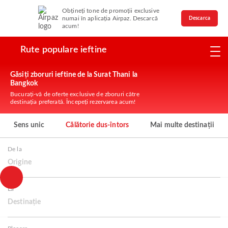
Obțineți tone de promoții exclusive
numai în aplicația Airpaz. Descarcă
Descarca
acum!
Rute populare ieftine
Găsiți zboruri ieftine de la Surat Thani la
Bangkok
Bucurați-vă de oferte exclusive de zboruri către
destinația preferată. Începeți rezervarea acum!
Sens unic
Călătorie dus-întors
Mai multe destinații
De la
Origine
La
Destinație