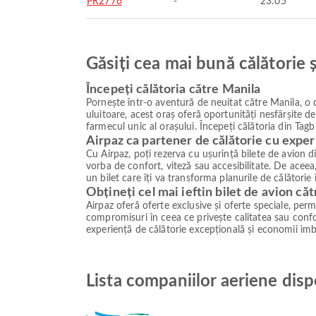
PR2776
-
23:05
Găsiți cea mai bună călătorie 
Începeți călătoria către Manila
Pornește într-o aventură de neuitat către Manila, o d
uluitoare, acest oraș oferă oportunități nesfârșite d
farmecul unic al orașului. Începeți călătoria din Tagbi
Airpaz ca partener de călătorie cu exper
Cu Airpaz, poți rezerva cu ușurință bilete de avion d
vorba de confort, viteză sau accesibilitate. De aceea,
un bilet care îți va transforma planurile de călătorie
Obțineți cel mai ieftin bilet de avion că
Airpaz oferă oferte exclusive și oferte speciale, permiț
compromisuri în ceea ce privește calitatea sau confor
experiență de călătorie excepțională și economii imb
Lista companiilor aeriene disp