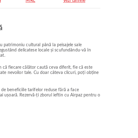
a
MNL
Vezi tarifele
ă
u patrimoniu cultural până la peisajele sale
 degustând delicatese locale și scufundându-vă în
at.
că fiecare călător caută ceva diferit, fie că este
ate nevoilor tale. Cu doar câteva clicuri, poți obține
 de beneficiile tarifelor reduse fără a face
ai ușoară. Rezervă-ți zborul ieftin cu Airpaz pentru o