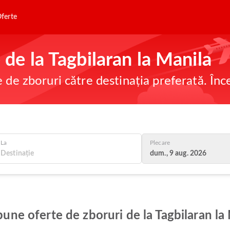
ferte
e de la Tagbilaran la Manila
e de zboruri către destinația preferată. În
La
Plecare
dum., 9 aug. 2026
 bune oferte de zboruri de la Tagbilaran la