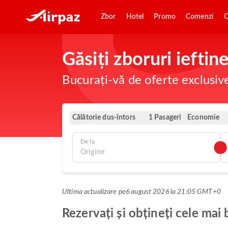
Zbor
Hotel
Promo
Comenzi
O
Găsiți zboruri ieftin
Bucurați-vă de oferte exclusiv
Călătorie dus-întors
Economie
1 Pasageri
De la
Ultima actualizare pe
6 august 2026 la 21:05 GMT+0
Rezervați și obțineți cele mai