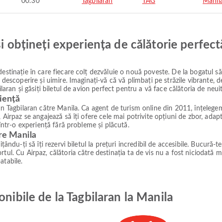
00:30
Tagbilaran
TAG
Manil
și obțineți experiența de călătorie perfect
estinație în care fiecare colț dezvăluie o nouă poveste. De la bogatul să
e descoperire și uimire. Imaginați-vă că vă plimbați pe străzile vibrante,
laran și găsiți biletul de avion perfect pentru a vă face călătoria de neuit
iență
in Tagbilaran către Manila. Ca agent de turism online din 2011, înțelegem 
 Airpaz se angajează să îți ofere cele mai potrivite opțiuni de zbor, adapt
 într-o experiență fără probleme și plăcută.
tre Manila
ându-ți să îți rezervi biletul la prețuri incredibil de accesibile. Bucură-te
tul. Cu Airpaz, călătoria către destinația ta de vis nu a fost niciodată m
atabile.
onibile de la Tagbilaran la Manila