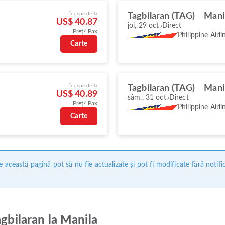
Începe de la
Tagbilaran (TAG)
Mani
US$ 40.87
joi, 29 oct.
Direct
Preț/ Pax
Philippine Airli
Carte
Începe de la
Tagbilaran (TAG)
Mani
US$ 40.89
sâm., 31 oct.
Direct
Preț/ Pax
Philippine Airli
Carte
 această pagină pot să nu fie actualizate și pot fi modificate fără notifi
agbilaran la Manila