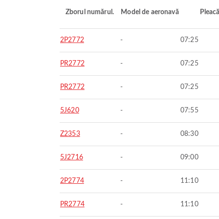
Zborul numărul.
Model de aeronavă
Pleac
2P2772
-
07:25
PR2772
-
07:25
PR2772
-
07:25
5J620
-
07:55
Z2353
-
08:30
5J2716
-
09:00
2P2774
-
11:10
PR2774
-
11:10