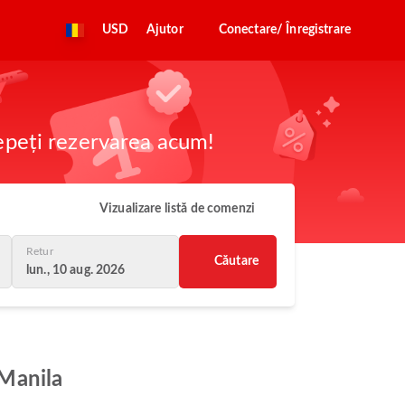
USD
Ajutor
Conectare/ Înregistrare
cepeți rezervarea acum!
Vizualizare listă de comenzi
Retur
Căutare
lun., 10 aug. 2026
 Manila