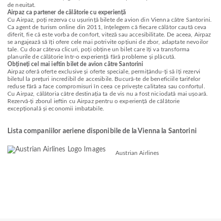
de neuitat.
Airpaz ca partener de călătorie cu experiență
Cu Airpaz, poți rezerva cu ușurință bilete de avion din Vienna către Santorini.
Ca agent de turism online din 2011, înțelegem că fiecare călător caută ceva
diferit, fie că este vorba de confort, viteză sau accesibilitate. De aceea, Airpaz
se angajează să îți ofere cele mai potrivite opțiuni de zbor, adaptate nevoilor
tale. Cu doar câteva clicuri, poți obține un bilet care îți va transforma
planurile de călătorie într-o experiență fără probleme și plăcută.
Obțineți cel mai ieftin bilet de avion către Santorini
Airpaz oferă oferte exclusive și oferte speciale, permițându-ți să îți rezervi
biletul la prețuri incredibil de accesibile. Bucură-te de beneficiile tarifelor
reduse fără a face compromisuri în ceea ce privește calitatea sau confortul.
Cu Airpaz, călătoria către destinația ta de vis nu a fost niciodată mai ușoară.
Rezervă-ți zborul ieftin cu Airpaz pentru o experiență de călătorie
excepțională și economii imbatabile.
Lista companiilor aeriene disponibile de la Vienna la Santorini
Austrian Airlines