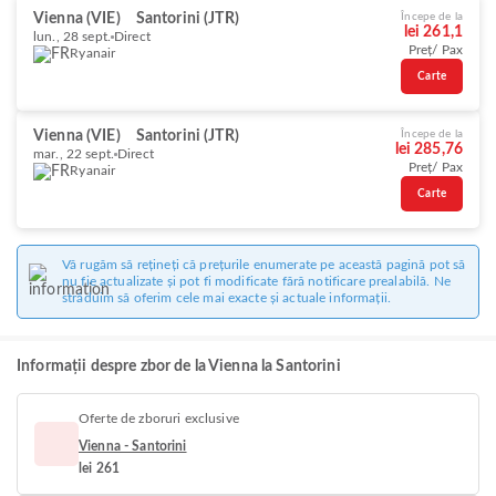
Vienna (VIE)
Santorini (JTR)
Începe de la
lei 261,1
lun., 28 sept.
Direct
Preț/ Pax
Ryanair
Carte
Vienna (VIE)
Santorini (JTR)
Începe de la
lei 285,76
mar., 22 sept.
Direct
Preț/ Pax
Ryanair
Carte
Vă rugăm să rețineți că prețurile enumerate pe această pagină pot să
nu fie actualizate și pot fi modificate fără notificare prealabilă. Ne
străduim să oferim cele mai exacte și actuale informații.
Informații despre zbor de la Vienna la Santorini
Oferte de zboruri exclusive
Vienna - Santorini
lei 261