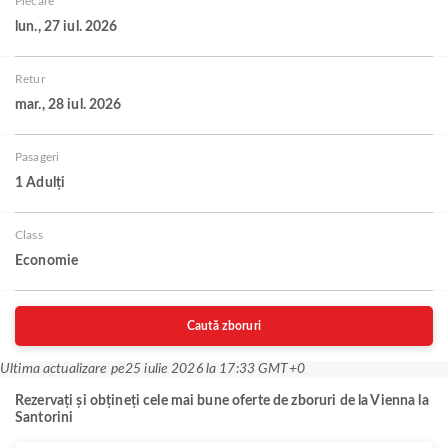
Plecare
lun., 27 iul. 2026
Retur
mar., 28 iul. 2026
Pasageri
1 Adulți
Class
Economie
Caută zboruri
Ultima actualizare pe
25 iulie 2026 la 17:33 GMT+0
Rezervați și obțineți cele mai bune oferte de zboruri de la Vienna la
Santorini