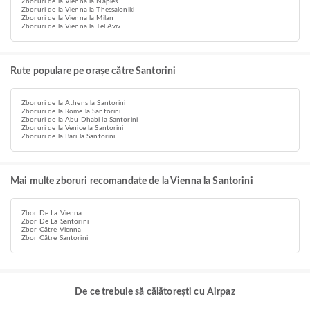
Zboruri de la Vienna la Naples
Zboruri de la Vienna la Thessaloniki
Zboruri de la Vienna la Milan
Zboruri de la Vienna la Tel Aviv
Rute populare pe orașe către Santorini
Zboruri de la Athens la Santorini
Zboruri de la Rome la Santorini
Zboruri de la Abu Dhabi la Santorini
Zboruri de la Venice la Santorini
Zboruri de la Bari la Santorini
Mai multe zboruri recomandate de la Vienna la Santorini
Zbor De La Vienna
Zbor De La Santorini
Zbor Către Vienna
Zbor Către Santorini
De ce trebuie să călătorești cu Airpaz