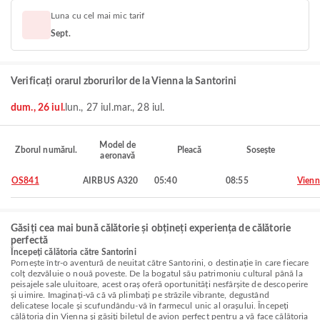
Luna cu cel mai mic tarif
Sept.
Verificați orarul zborurilor de la Vienna la Santorini
dum., 26 iul.
lun., 27 iul.
mar., 28 iul.
Model de
Zborul numărul.
Pleacă
Sosește
aeronavă
OS841
AIRBUS A320
05:40
08:55
Vienn
Găsiți cea mai bună călătorie și obțineți experiența de călătorie
perfectă
Începeți călătoria către Santorini
Pornește într-o aventură de neuitat către Santorini, o destinație în care fiecare
colț dezvăluie o nouă poveste. De la bogatul său patrimoniu cultural până la
peisajele sale uluitoare, acest oraș oferă oportunități nesfârșite de descoperire
și uimire. Imaginați-vă că vă plimbați pe străzile vibrante, degustând
delicatese locale și scufundându-vă în farmecul unic al orașului. Începeți
călătoria din Vienna și găsiți biletul de avion perfect pentru a vă face călătoria