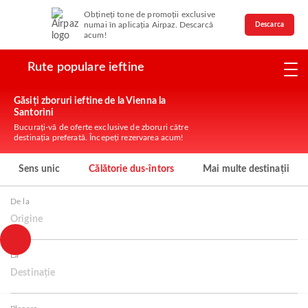
Obțineți tone de promoții exclusive
numai în aplicația Airpaz. Descarcă
Descarca
acum!
Rute populare ieftine
Găsiți zboruri ieftine de la Vienna la
Santorini
Bucurați-vă de oferte exclusive de zboruri către
destinația preferată. Începeți rezervarea acum!
Sens unic
Călătorie dus-întors
Mai multe destinații
De la
Origine
La
Destinație