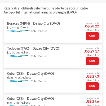
Rezervați și obțineți cele mai bune oferte de zboruri către
Aeroportul Internațional Francisco Bangoy (DVO)
Boracay (MPH)
Davao City (DVO)
Începe de la
US$ 28.22
joi, 6 aug.
Direct
Preț/ Pax
Cebu Pacific
Carte
Tacloban (TAC)
Davao City (DVO)
Începe de la
US$ 29.17
joi, 20 aug.
Direct
Preț/ Pax
Cebu Pacific
Carte
Cebu (CEB)
Davao City (DVO)
Începe de la
US$ 29.3
dum., 4 oct.
Direct
Preț/ Pax
Cebu Pacific
Carte
Cebu (CEB)
Davao City (DVO)
Începe de la
US$ 29.6
mie., 7 oct.
Direct
Preț/ Pax