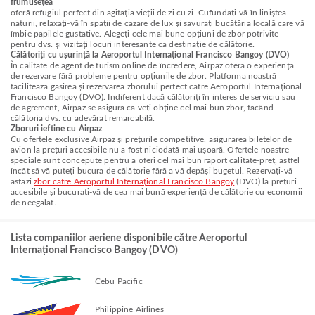
frumusețea
oferă refugiul perfect din agitația vieții de zi cu zi. Cufundați-vă în liniștea
naturii, relaxați-vă în spații de cazare de lux și savurați bucătăria locală care vă
îmbie papilele gustative. Alegeți cele mai bune opțiuni de zbor potrivite
pentru dvs. și vizitați locuri interesante ca destinație de călătorie.
Călătoriți cu ușurință la Aeroportul Internațional Francisco Bangoy (DVO)
În calitate de agent de turism online de încredere, Airpaz oferă o experiență
de rezervare fără probleme pentru opțiunile de zbor. Platforma noastră
facilitează găsirea și rezervarea zborului perfect către Aeroportul Internațional
Francisco Bangoy (DVO). Indiferent dacă călătoriți în interes de serviciu sau
de agrement, Airpaz se asigură că veți obține cel mai bun zbor, făcând
călătoria dvs. cu adevărat remarcabilă.
Zboruri ieftine cu Airpaz
Cu ofertele exclusive Airpaz și prețurile competitive, asigurarea biletelor de
avion la prețuri accesibile nu a fost niciodată mai ușoară. Ofertele noastre
speciale sunt concepute pentru a oferi cel mai bun raport calitate-preț, astfel
încât să vă puteți bucura de călătorie fără a vă depăși bugetul. Rezervați-vă
astăzi
zbor către Aeroportul Internațional Francisco Bangoy
(DVO) la prețuri
accesibile și bucurați-vă de cea mai bună experiență de călătorie cu economii
de neegalat.
Lista companiilor aeriene disponibile către Aeroportul
Internațional Francisco Bangoy (DVO)
Cebu Pacific
Philippine Airlines