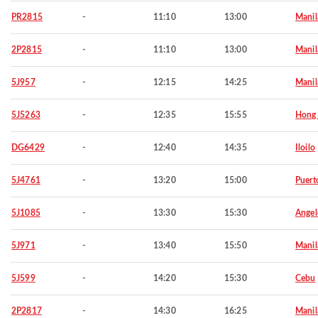
PR2815
-
11:10
13:00
Manil
2P2815
-
11:10
13:00
Manil
5J957
-
12:15
14:25
Manil
5J5263
-
12:35
15:55
Hong
DG6429
-
12:40
14:35
Iloilo
5J4761
-
13:20
15:00
Puert
5J1085
-
13:30
15:30
Angel
5J971
-
13:40
15:50
Manil
5J599
-
14:20
15:30
Cebu
2P2817
-
14:30
16:25
Manil