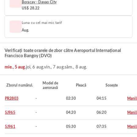
Boracay - Davao City
US$ 28.22
Luna cu cel mai mic tarif
Aug.
Verificați toate orarele de zbor către Aeroportul Internațional
Francisco Bangoy (DVO)
mie., 5 aug.
joi, 6 aug.
vin., 7 aug.
sâm., 8 aug.
Model de
Zborul numărul.
Pleacă
Sosește
aeronavă
PR2803
-
02:30
04:15
Manil
5J965
-
04:20
06:20
Manil
5J961
-
05:30
07:35
Manil