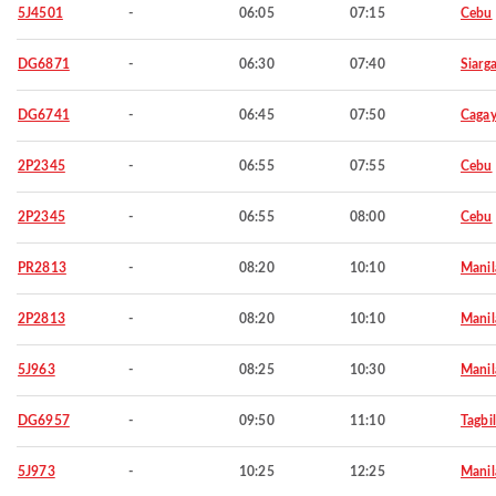
5J4501
-
06:05
07:15
Cebu
DG6871
-
06:30
07:40
Siarg
DG6741
-
06:45
07:50
Cagay
2P2345
-
06:55
07:55
Cebu
2P2345
-
06:55
08:00
Cebu
PR2813
-
08:20
10:10
Manil
2P2813
-
08:20
10:10
Manil
5J963
-
08:25
10:30
Manil
DG6957
-
09:50
11:10
Tagbi
5J973
-
10:25
12:25
Manil