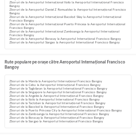
Zboruri de la Aeroportul Internațional Iloilo la Aeroportul Internațional Francisco
Bangoy
Zboruri de la Aeroportul Daniel Z Romualdez la Aeroportul Internațional Francisco
Bangoy
Zboruri de la Aeroportul Internațional Bacolod Silay la Aeroportul Internațional
Francisco Bangoy
Zboruri de la Aeroportul Internațional Puerto Princesa la Aeroportul Internațional
Francisco Bangoy
Zboruri de la Aeroportul Internațional Zamboanga la Aeroportul Internațional
Francisco Bangoy
Zboruri de la Aeroportul Boracay la Aeroportul Internațional Francisco Bangoy
Zboruri de la Aeroportul Siargao la Aeroportul Internațional Francisco Bangoy
Rute populare pe orașe către Aeroportul Internațional Francisco
Bangoy
Zboruri de la Manila la Aeroportul Internațional Francisco Bangoy
Zboruri de la Cebu la Aeroportul Internațional Francisco Bangoy
Zboruri de la Tagbilaran la Aeroportul Internațional Francisco Bangoy
Zboruri de la Singapore la Aeroportul Internațional Francisco Bangoy
Zboruri de la Angeles la Aeroportul Internațional Francisco Bangoy
Zboruri de la Iloilo la Aeroportul Internațional Francisco Bangoy
Zboruri de la Tacloban la Aeroportul Internațional Francisco Bangoy
Zboruri de la Bacolod la Aeroportul Internațional Francisco Bangoy
Zboruri de la Puerto Princesa City la Aeroportul Internațional Francisco Bangoy
Zboruri de la Zamboanga la Aeroportul Internațional Francisco Bangoy
Zboruri de la Boracay la Aeroportul Internațional Francisco Bangoy
Zboruri de la Siargao la Aeroportul Internațional Francisco Bangoy