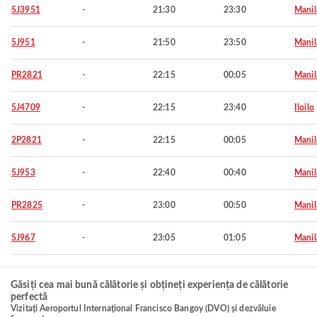
5J3951
-
21:30
23:30
Manil
5J951
-
21:50
23:50
Manil
PR2821
-
22:15
00:05
Manil
5J4709
-
22:15
23:40
Iloilo
2P2821
-
22:15
00:05
Manil
5J953
-
22:40
00:40
Manil
PR2825
-
23:00
00:50
Manil
5J967
-
23:05
01:05
Manil
Găsiți cea mai bună călătorie și obțineți experiența de călătorie
perfectă
Vizitați Aeroportul Internațional Francisco Bangoy (DVO) și dezvăluie