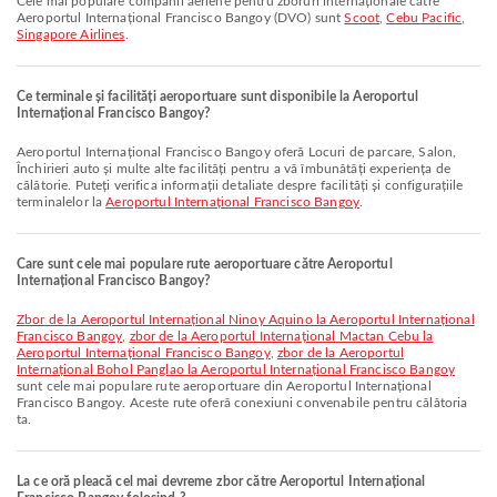
Cele mai populare companii aeriene pentru zboruri internaționale către
Aeroportul Internațional Francisco Bangoy (DVO) sunt
Scoot
,
Cebu Pacific
,
Singapore Airlines
.
Ce terminale și facilități aeroportuare sunt disponibile la Aeroportul
Internațional Francisco Bangoy?
Aeroportul Internațional Francisco Bangoy oferă Locuri de parcare, Salon,
Închirieri auto și multe alte facilități pentru a vă îmbunătăți experiența de
călătorie. Puteți verifica informații detaliate despre facilități și configurațiile
terminalelor la
Aeroportul Internațional Francisco Bangoy
.
Care sunt cele mai populare rute aeroportuare către Aeroportul
Internațional Francisco Bangoy?
zbor de la Aeroportul Internațional Ninoy Aquino la Aeroportul Internațional
Francisco Bangoy
,
zbor de la Aeroportul Internațional Mactan Cebu la
Aeroportul Internațional Francisco Bangoy
,
zbor de la Aeroportul
Internațional Bohol Panglao la Aeroportul Internațional Francisco Bangoy
sunt cele mai populare rute aeroportuare din Aeroportul Internațional
Francisco Bangoy. Aceste rute oferă conexiuni convenabile pentru călătoria
ta.
La ce oră pleacă cel mai devreme zbor către Aeroportul Internațional