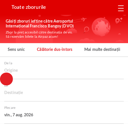
Toate zborurile
Găsiți zboruri ieftine către Aeroportul
Internațional Francisco Bangoy (DVO)
Zbor la preț accesibil către destinația de vis.
Să rezervăm bilete la Airpaz acum!
Sens unic
Călătorie dus-întors
Mai multe destinații
De la
Origine
La
Destinație
Plecare
vin., 7 aug. 2026