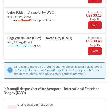
Cebu (CEB)
Davao City (DVO)
Începe de la
US$ 30.15
mie., 4 nov.
Direct
Preț/ Pax
Philippine Airlines
Carte
Cagayan de Oro (CGY)
Davao City (DVO)
Începe de la
US$ 30.43
vin., 21 aug.
Direct
Preț/ Pax
Cebgo
Carte
Vă rugăm să rețineți că prețurile enumerate pe această pagină pot să
nu fie actualizate și pot fi modificate fără notificare prealabilă. Ne
străduim să oferim cele mai exacte și actuale informații.
Informații despre zbor către Aeroportul Internațional Francisco
Bangoy (DVO)
Oferte de zboruri exclusive