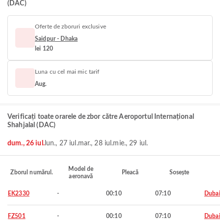
(DAC)
Oferte de zboruri exclusive
Saidpur - Dhaka
lei 120
Luna cu cel mai mic tarif
Aug.
Verificați toate orarele de zbor către Aeroportul Internațional
Shahjalal (DAC)
dum., 26 iul.
lun., 27 iul.
mar., 28 iul.
mie., 29 iul.
Model de
Zborul numărul.
Pleacă
Sosește
aeronavă
EK2330
-
00:10
07:10
Duba
FZ501
-
00:10
07:10
Duba