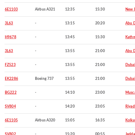
6E1103
Airbus A321
12:35
15:30
New D
3L63
-
13:15
20:20
Abu 
H9678
-
13:45
15:30
Kath
3L63
-
13:55
21:00
Abu 
FZ523
-
13:55
21:00
Duba
EK2286
Boeing 737
13:55
21:00
Duba
BG222
-
14:10
23:00
Musc
SV804
-
14:20
23:05
Riyad
6E1105
Airbus A320
15:05
16:35
Kolka
SV802
-
15:20
00:55
Jedd