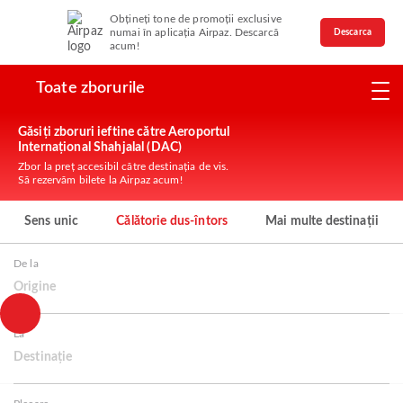
Obțineți tone de promoții exclusive
numai în aplicația Airpaz. Descarcă
Descarca
acum!
Toate zborurile
Găsiți zboruri ieftine către Aeroportul
Internațional Shahjalal (DAC)
Zbor la preț accesibil către destinația de vis.
Să rezervăm bilete la Airpaz acum!
Sens unic
Călătorie dus-întors
Mai multe destinații
De la
Origine
La
Destinație