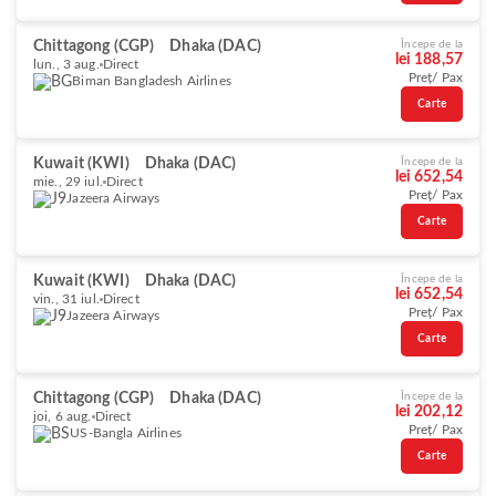
Chittagong (CGP)
Dhaka (DAC)
Începe de la
lei 188,57
lun., 3 aug.
Direct
Preț/ Pax
Biman Bangladesh Airlines
Carte
Kuwait (KWI)
Dhaka (DAC)
Începe de la
lei 652,54
mie., 29 iul.
Direct
Preț/ Pax
Jazeera Airways
Carte
Kuwait (KWI)
Dhaka (DAC)
Începe de la
lei 652,54
vin., 31 iul.
Direct
Preț/ Pax
Jazeera Airways
Carte
Chittagong (CGP)
Dhaka (DAC)
Începe de la
lei 202,12
joi, 6 aug.
Direct
Preț/ Pax
US-Bangla Airlines
Carte