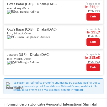
Cox's Bazar (CXB)
Dhaka (DAC)
Începe de la
lei 211,11
mar., 4 aug.
Direct
Preț/ Pax
US-Bangla Airlines
Carte
Cox's Bazar (CXB)
Dhaka (DAC)
Începe de la
lei 215,9
lun., 14 sept.
Direct
Preț/ Pax
Biman Bangladesh Airlines
Carte
Jessore (JSR)
Dhaka (DAC)
Începe de la
lei 218,68
mie., 9 sept.
Direct
Preț/ Pax
US-Bangla Airlines
Carte
Vă rugăm să rețineți că prețurile enumerate pe această pagină pot să
nu fie actualizate și pot fi modificate fără notificare prealabilă. Ne
străduim să oferim cele mai exacte și actuale informații.
Informații despre zbor către Aeroportul Internațional Shahjalal