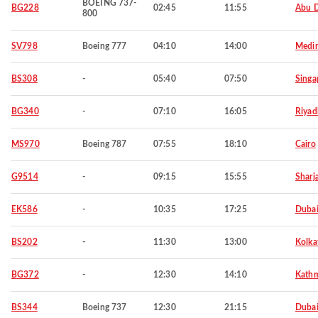
BOEING 737-
BG228
02:45
11:55
Abu 
800
SV798
Boeing 777
04:10
14:00
Medi
BS308
-
05:40
07:50
Singa
BG340
-
07:10
16:05
Riyad
MS970
Boeing 787
07:55
18:10
Cairo
G9514
-
09:15
15:55
Sharj
EK586
-
10:35
17:25
Duba
BS202
-
11:30
13:00
Kolka
BG372
-
12:30
14:10
Kath
BS344
Boeing 737
12:30
21:15
Duba