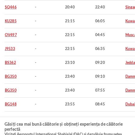
SQ446
-
20:40
22:40
Singa
KU285
-
21:15
06:05
Kuwa
OV497
-
22:15
04:45
Musc
J9533
-
22:15
06:35
Kuwa
BS362
-
23:10
09:20
Jedd
BG350
-
23:40
09:10
Dam
BG350
-
23:40
07:55
Dam
BG148
-
23:55
08:45
Duba
Găsiți cea mai bună călătorie și obțineți experiența de călătorie
perfectă
Vizitați Aeroportul Internațional Shahjalal (DAC) și dezvăluie frumusețea