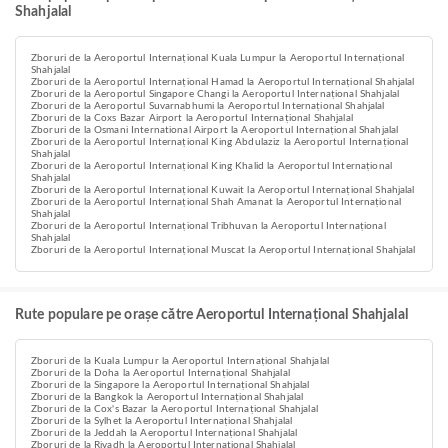
Shahjalal
Zboruri de la Aeroportul Internațional Kuala Lumpur la Aeroportul Internațional
Shahjalal
Zboruri de la Aeroportul Internațional Hamad la Aeroportul Internațional Shahjalal
Zboruri de la Aeroportul Singapore Changi la Aeroportul Internațional Shahjalal
Zboruri de la Aeroportul Suvarnabhumi la Aeroportul Internațional Shahjalal
Zboruri de la Coxs Bazar Airport la Aeroportul Internațional Shahjalal
Zboruri de la Osmani International Airport la Aeroportul Internațional Shahjalal
Zboruri de la Aeroportul Internațional King Abdulaziz la Aeroportul Internațional
Shahjalal
Zboruri de la Aeroportul Internațional King Khalid la Aeroportul Internațional
Shahjalal
Zboruri de la Aeroportul Internațional Kuwait la Aeroportul Internațional Shahjalal
Zboruri de la Aeroportul Internațional Shah Amanat la Aeroportul Internațional
Shahjalal
Zboruri de la Aeroportul Internațional Tribhuvan la Aeroportul Internațional
Shahjalal
Zboruri de la Aeroportul Internațional Muscat la Aeroportul Internațional Shahjalal
Rute populare pe orașe către Aeroportul Internațional Shahjalal
Zboruri de la Kuala Lumpur la Aeroportul Internațional Shahjalal
Zboruri de la Doha la Aeroportul Internațional Shahjalal
Zboruri de la Singapore la Aeroportul Internațional Shahjalal
Zboruri de la Bangkok la Aeroportul Internațional Shahjalal
Zboruri de la Cox's Bazar la Aeroportul Internațional Shahjalal
Zboruri de la Sylhet la Aeroportul Internațional Shahjalal
Zboruri de la Jeddah la Aeroportul Internațional Shahjalal
Zboruri de la Riyadh la Aeroportul Internațional Shahjalal