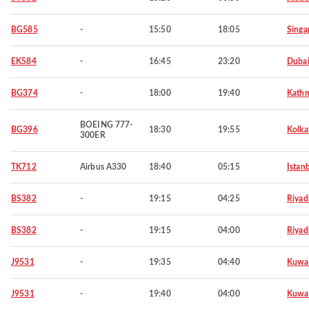
BG585
-
15:50
18:05
Singa
EK584
-
16:45
23:20
Duba
BG374
-
18:00
19:40
Kath
BOEING 777-
BG396
18:30
19:55
Kolka
300ER
TK712
Airbus A330
18:40
05:15
Istan
BS382
-
19:15
04:25
Riyad
BS382
-
19:15
04:00
Riyad
J9531
-
19:35
04:40
Kuwa
J9531
-
19:40
04:00
Kuwa