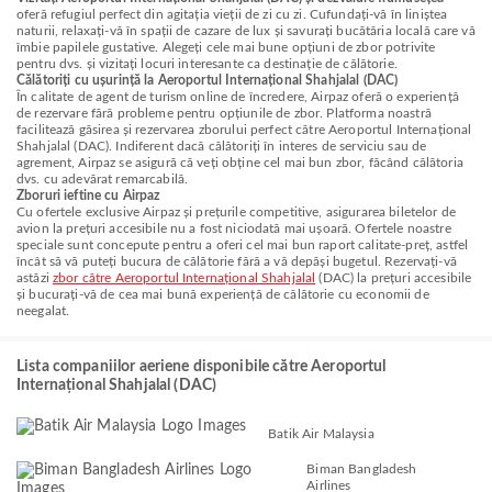
oferă refugiul perfect din agitația vieții de zi cu zi. Cufundați-vă în liniștea
naturii, relaxați-vă în spații de cazare de lux și savurați bucătăria locală care vă
îmbie papilele gustative. Alegeți cele mai bune opțiuni de zbor potrivite
pentru dvs. și vizitați locuri interesante ca destinație de călătorie.
Călătoriți cu ușurință la Aeroportul Internațional Shahjalal (DAC)
În calitate de agent de turism online de încredere, Airpaz oferă o experiență
de rezervare fără probleme pentru opțiunile de zbor. Platforma noastră
facilitează găsirea și rezervarea zborului perfect către Aeroportul Internațional
Shahjalal (DAC). Indiferent dacă călătoriți în interes de serviciu sau de
agrement, Airpaz se asigură că veți obține cel mai bun zbor, făcând călătoria
dvs. cu adevărat remarcabilă.
Zboruri ieftine cu Airpaz
Cu ofertele exclusive Airpaz și prețurile competitive, asigurarea biletelor de
avion la prețuri accesibile nu a fost niciodată mai ușoară. Ofertele noastre
speciale sunt concepute pentru a oferi cel mai bun raport calitate-preț, astfel
încât să vă puteți bucura de călătorie fără a vă depăși bugetul. Rezervați-vă
astăzi
zbor către Aeroportul Internațional Shahjalal
(DAC) la prețuri accesibile
și bucurați-vă de cea mai bună experiență de călătorie cu economii de
neegalat.
Lista companiilor aeriene disponibile către Aeroportul
Internațional Shahjalal (DAC)
Batik Air Malaysia
Biman Bangladesh
Airlines