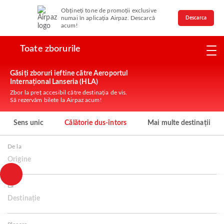
Obțineți tone de promoții exclusive
numai în aplicația Airpaz. Descarcă
Descarca
acum!
Toate zborurile
Găsiți zboruri ieftine către Aeroportul
Internațional Lanseria (HLA)
Zbor la preț accesibil către destinația de vis.
Să rezervăm bilete la Airpaz acum!
Sens unic
Călătorie dus-întors
Mai multe destinații
De la
Origine
La
Destinație