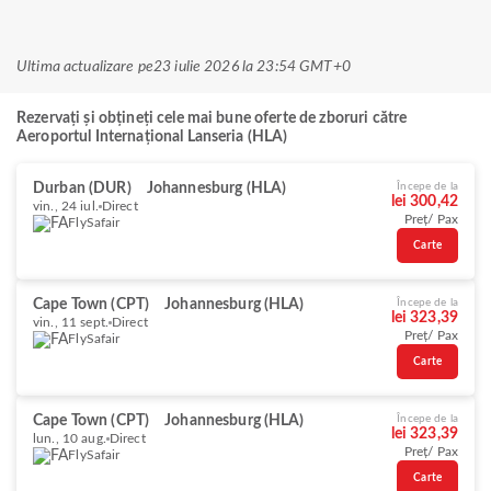
Ultima actualizare pe
23 iulie 2026 la 23:54 GMT+0
Rezervați și obțineți cele mai bune oferte de zboruri către
Aeroportul Internațional Lanseria (HLA)
Durban (DUR)
Johannesburg (HLA)
Începe de la
lei 300,42
vin., 24 iul.
Direct
Preț/ Pax
FlySafair
Carte
Cape Town (CPT)
Johannesburg (HLA)
Începe de la
lei 323,39
vin., 11 sept.
Direct
Preț/ Pax
FlySafair
Carte
Cape Town (CPT)
Johannesburg (HLA)
Începe de la
lei 323,39
lun., 10 aug.
Direct
Preț/ Pax
FlySafair
Carte