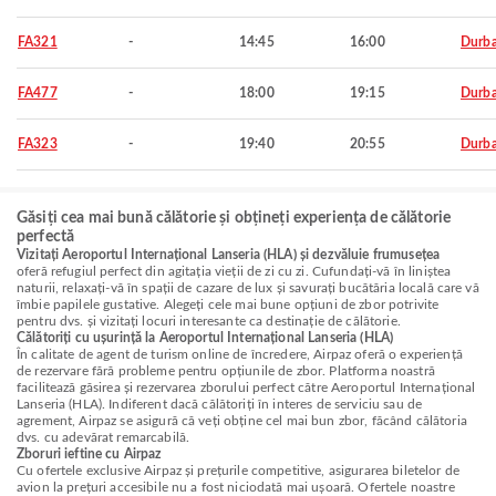
FA321
-
14:45
16:00
Durb
FA477
-
18:00
19:15
Durb
FA323
-
19:40
20:55
Durb
Găsiți cea mai bună călătorie și obțineți experiența de călătorie
perfectă
Vizitați Aeroportul Internațional Lanseria (HLA) și dezvăluie frumusețea
oferă refugiul perfect din agitația vieții de zi cu zi. Cufundați-vă în liniștea
naturii, relaxați-vă în spații de cazare de lux și savurați bucătăria locală care vă
îmbie papilele gustative. Alegeți cele mai bune opțiuni de zbor potrivite
pentru dvs. și vizitați locuri interesante ca destinație de călătorie.
Călătoriți cu ușurință la Aeroportul Internațional Lanseria (HLA)
În calitate de agent de turism online de încredere, Airpaz oferă o experiență
de rezervare fără probleme pentru opțiunile de zbor. Platforma noastră
facilitează găsirea și rezervarea zborului perfect către Aeroportul Internațional
Lanseria (HLA). Indiferent dacă călătoriți în interes de serviciu sau de
agrement, Airpaz se asigură că veți obține cel mai bun zbor, făcând călătoria
dvs. cu adevărat remarcabilă.
Zboruri ieftine cu Airpaz
Cu ofertele exclusive Airpaz și prețurile competitive, asigurarea biletelor de
avion la prețuri accesibile nu a fost niciodată mai ușoară. Ofertele noastre