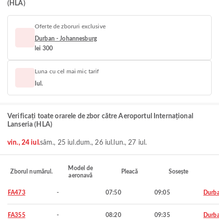
(HLA)
Oferte de zboruri exclusive
Durban - Johannesburg
lei 300
Luna cu cel mai mic tarif
Iul.
Verificați toate orarele de zbor către Aeroportul Internațional
Lanseria (HLA)
vin., 24 iul.
sâm., 25 iul.
dum., 26 iul.
lun., 27 iul.
Model de
Zborul numărul.
Pleacă
Sosește
aeronavă
FA473
-
07:50
09:05
Durb
FA355
-
08:20
09:35
Durb