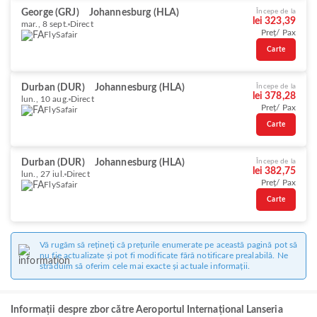
George (GRJ)
Johannesburg (HLA)
Începe de la
lei 323,39
mar., 8 sept.
Direct
Preț/ Pax
FlySafair
Carte
Durban (DUR)
Johannesburg (HLA)
Începe de la
lei 378,28
lun., 10 aug.
Direct
Preț/ Pax
FlySafair
Carte
Durban (DUR)
Johannesburg (HLA)
Începe de la
lei 382,75
lun., 27 iul.
Direct
Preț/ Pax
FlySafair
Carte
Vă rugăm să rețineți că prețurile enumerate pe această pagină pot să
nu fie actualizate și pot fi modificate fără notificare prealabilă. Ne
străduim să oferim cele mai exacte și actuale informații.
Informații despre zbor către Aeroportul Internațional Lanseria