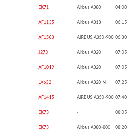
EK71
Airbus A380
04:00
AF1135
Airbus A318
06:15
AF1583
AIRBUS A350-900
06:30
J273
Airbus A320
07:05
AF1019
Airbus A320
07:05
LX632
Airbus A320 N
07:25
AF1415
AIRBUS A350-900
07:40
EK73
-
08:05
EK73
Airbus A380-800
08:20