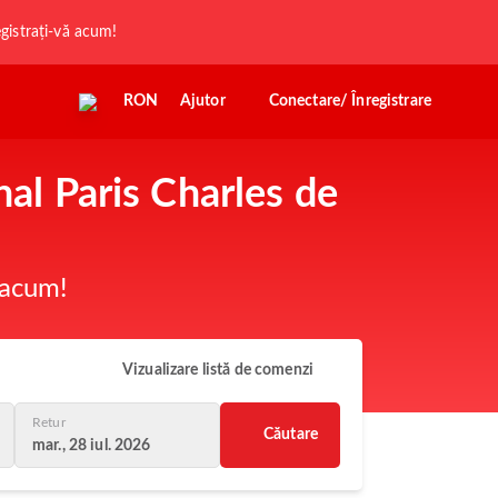
registrați-vă acum!
RON
Ajutor
Conectare/ Înregistrare
nal Paris Charles de
 acum!
Vizualizare listă de comenzi
Retur
Căutare
mar., 28 iul. 2026