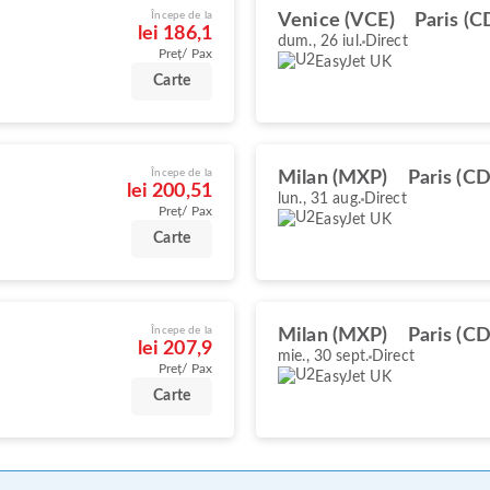
Începe de la
Venice (VCE)
Paris (C
lei 186,1
dum., 26 iul.
Direct
Preț/ Pax
EasyJet UK
Carte
Începe de la
Milan (MXP)
Paris (C
lei 200,51
lun., 31 aug.
Direct
Preț/ Pax
EasyJet UK
Carte
Începe de la
Milan (MXP)
Paris (C
lei 207,9
mie., 30 sept.
Direct
Preț/ Pax
EasyJet UK
Carte