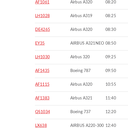
AF1061
Airbus A320
08:20
LH1028
Airbus A319
08:25
DE4265
Airbus A320
08:30
EY35
AIRBUS A321NEO
08:50
LH1030
Airbus 320
09:25
AF1435
Boeing 787
09:50
AF1115
Airbus A320
10:55
AF1383
Airbus A321
11:40
QS1034
Boeing 737
12:20
LX638
AIRBUS A220-300
12:40