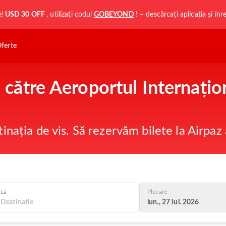
e!
USD 30 OFF
, utilizați codul
GOBEYOND
! – descărcați aplicația și în
ferte
e către Aeroportul Internațio
tinația de vis. Să rezervăm bilete la Airpaz
La
Plecare
lun., 27 iul. 2026