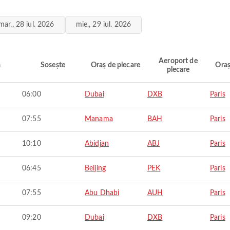
mar., 28 iul. 2026
mie., 29 iul. 2026
Aeroport de
ă
Sosește
Oraș de plecare
Oraș
plecare
06:00
Dubai
DXB
Paris
07:55
Manama
BAH
Paris
10:10
Abidjan
ABJ
Paris
06:45
Beijing
PEK
Paris
07:55
Abu Dhabi
AUH
Paris
09:20
Dubai
DXB
Paris