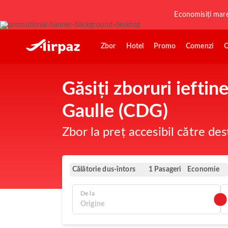
Economisiți mar
Zbor
Hotel
Promo
Comenzi
O
Găsiți zboruri ieftin
Gaulle (CDG)
Zbor la preț accesibil către des
Călătorie dus-întors
Economie
1 Pasageri
De la