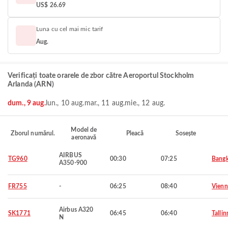
US$ 26.69
Luna cu cel mai mic tarif
Aug.
Verificați toate orarele de zbor către Aeroportul Stockholm
Arlanda (ARN)
dum., 9 aug.
lun., 10 aug.
mar., 11 aug.
mie., 12 aug.
Model de
Zborul numărul.
Pleacă
Sosește
aeronavă
AIRBUS
TG960
00:30
07:25
Bang
A350-900
FR755
-
06:25
08:40
Vienn
Airbus A320
SK1771
06:45
06:40
Tallin
N