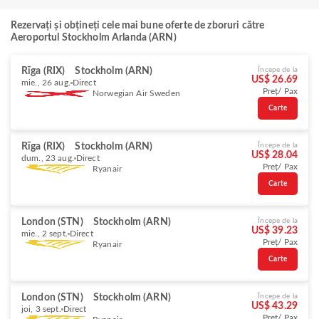
Rezervați și obțineți cele mai bune oferte de zboruri către
Aeroportul Stockholm Arlanda (ARN)
Rīga (RIX)
Stockholm (ARN)
Începe de la
US$ 26.69
mie., 26 aug.
Direct
Preț/ Pax
Norwegian Air Sweden
Carte
Rīga (RIX)
Stockholm (ARN)
Începe de la
US$ 28.04
dum., 23 aug.
Direct
Preț/ Pax
Ryanair
Carte
London (STN)
Stockholm (ARN)
Începe de la
US$ 39.23
mie., 2 sept.
Direct
Preț/ Pax
Ryanair
Carte
London (STN)
Stockholm (ARN)
Începe de la
US$ 43.29
joi, 3 sept.
Direct
Preț/ Pax