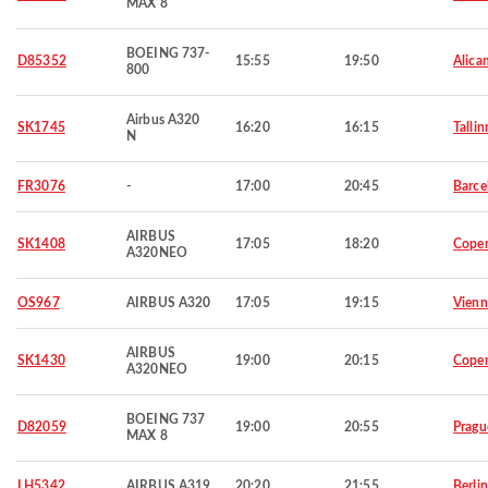
MAX 8
BOEING 737-
D85352
15:55
19:50
Alica
800
Airbus A320
SK1745
16:20
16:15
Tallin
N
FR3076
-
17:00
20:45
Barce
AIRBUS
SK1408
17:05
18:20
Cope
A320NEO
OS967
AIRBUS A320
17:05
19:15
Vienn
AIRBUS
SK1430
19:00
20:15
Cope
A320NEO
BOEING 737
D82059
19:00
20:55
Pragu
MAX 8
LH5342
AIRBUS A319
20:20
21:55
Berlin