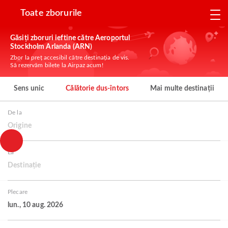
Toate zborurile
Găsiți zboruri ieftine către Aeroportul
Stockholm Arlanda (ARN)
Zbor la preț accesibil către destinația de vis.
Să rezervăm bilete la Airpaz acum!
Sens unic
Călătorie dus-întors
Mai multe destinații
De la
Origine
La
Destinație
Plecare
lun., 10 aug. 2026