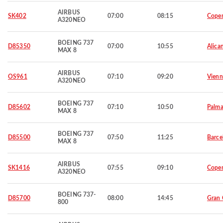
AIRBUS
SK402
07:00
08:15
Cope
A320NEO
BOEING 737
D85350
07:00
10:55
Alica
MAX 8
AIRBUS
OS961
07:10
09:20
Vienn
A320NEO
BOEING 737
D85602
07:10
10:50
Palma
MAX 8
BOEING 737
D85500
07:50
11:25
Barce
MAX 8
AIRBUS
SK1416
07:55
09:10
Cope
A320NEO
BOEING 737-
D85700
08:00
14:45
Gran 
800