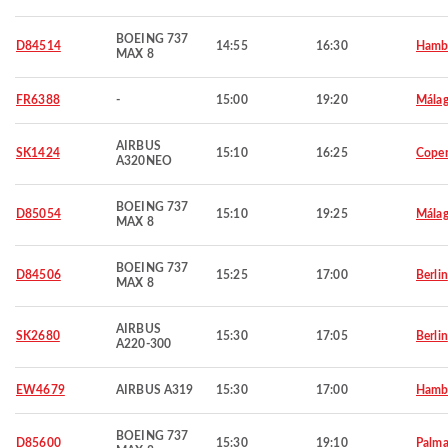
BOEING 737
D84514
14:55
16:30
Hamb
MAX 8
FR6388
-
15:00
19:20
Mála
AIRBUS
SK1424
15:10
16:25
Cope
A320NEO
BOEING 737
D85054
15:10
19:25
Mála
MAX 8
BOEING 737
D84506
15:25
17:00
Berlin
MAX 8
AIRBUS
SK2680
15:30
17:05
Berlin
A220-300
EW4679
AIRBUS A319
15:30
17:00
Hamb
BOEING 737
D85600
15:30
19:10
Palma