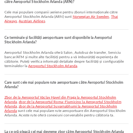
către Aeroportul Stockholm Arlanda (ARN)?
Cele mai populare companii aeriene pentru zboruri internaționale către
Aeroportul Stockholm Arlanda (ARN) sunt
Norwegian Air Sweden
,
Thai
Airways
,
Austrian Airlines
.
Ce terminale și facilități aeroportuare sunt disponibile la Aeroportul
Stockholm Arlanda?
Aeroportul Stockholm Arlanda oferă Salon, Autobuz de transfer, Serviciu
bancar/ATM și multe alte facilități pentru a vă îmbunătăți experiența de
călătorie. Puteți verifica informații detaliate despre facilități și configurațiile
terminalelor la
Aeroportul Stockholm Arlanda
.
Care sunt cele mai populare rute aeroportuare către Aeroportul Stockholm
Arlanda?
zbor de la Aeroportul Václav Havel din Praga la Aeroportul Stockholm
Arlanda
,
zbor de la Aeroportul Roma–Fiumicino la Aeroportul Stockholm
Arlanda
,
zbor de la Aeroportul Suvarnabhumi la Aeroportul Stockholm
Arlanda
sunt cele mai populare rute aeroportuare din Aeroportul Stockholm
Arlanda. Aceste rute oferă conexiuni convenabile pentru călătoria ta.
La ce oră pleacă cel mai devreme zbor către Aeroportul Stockholm Arlanda