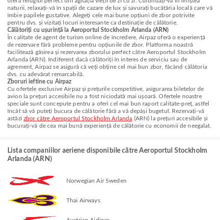
oferă refugiul perfect din agitația vieții de zi cu zi. Cufundați-vă în liniștea
naturii, relaxați-vă în spații de cazare de lux și savurați bucătăria locală care vă
îmbie papilele gustative. Alegeți cele mai bune opțiuni de zbor potrivite
pentru dvs. și vizitați locuri interesante ca destinație de călătorie.
Călătoriți cu ușurință la Aeroportul Stockholm Arlanda (ARN)
În calitate de agent de turism online de încredere, Airpaz oferă o experiență
de rezervare fără probleme pentru opțiunile de zbor. Platforma noastră
facilitează găsirea și rezervarea zborului perfect către Aeroportul Stockholm
Arlanda (ARN). Indiferent dacă călătoriți în interes de serviciu sau de
agrement, Airpaz se asigură că veți obține cel mai bun zbor, făcând călătoria
dvs. cu adevărat remarcabilă.
Zboruri ieftine cu Airpaz
Cu ofertele exclusive Airpaz și prețurile competitive, asigurarea biletelor de
avion la prețuri accesibile nu a fost niciodată mai ușoară. Ofertele noastre
speciale sunt concepute pentru a oferi cel mai bun raport calitate-preț, astfel
încât să vă puteți bucura de călătorie fără a vă depăși bugetul. Rezervați-vă
astăzi
zbor către Aeroportul Stockholm Arlanda
(ARN) la prețuri accesibile și
bucurați-vă de cea mai bună experiență de călătorie cu economii de neegalat.
Lista companiilor aeriene disponibile către Aeroportul Stockholm
Arlanda (ARN)
Norwegian Air Sweden
Thai Airways
Austrian Airlines