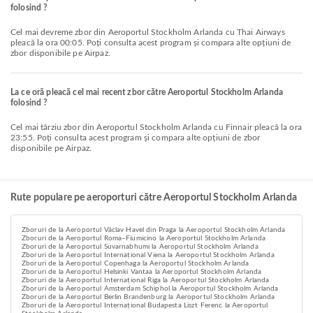
folosind ?
Cel mai devreme zbor din Aeroportul Stockholm Arlanda cu Thai Airways
pleacă la ora 00:05. Poți consulta acest program și compara alte opțiuni de
zbor disponibile pe Airpaz.
La ce oră pleacă cel mai recent zbor către Aeroportul Stockholm Arlanda
folosind ?
Cel mai târziu zbor din Aeroportul Stockholm Arlanda cu Finnair pleacă la ora
23:55. Poți consulta acest program și compara alte opțiuni de zbor
disponibile pe Airpaz.
Rute populare pe aeroporturi către Aeroportul Stockholm Arlanda
Zboruri de la Aeroportul Václav Havel din Praga la Aeroportul Stockholm Arlanda
Zboruri de la Aeroportul Roma–Fiumicino la Aeroportul Stockholm Arlanda
Zboruri de la Aeroportul Suvarnabhumi la Aeroportul Stockholm Arlanda
Zboruri de la Aeroportul Internațional Viena la Aeroportul Stockholm Arlanda
Zboruri de la Aeroportul Copenhaga la Aeroportul Stockholm Arlanda
Zboruri de la Aeroportul Helsinki Vantaa la Aeroportul Stockholm Arlanda
Zboruri de la Aeroportul Internațional Riga la Aeroportul Stockholm Arlanda
Zboruri de la Aeroportul Amsterdam Schiphol la Aeroportul Stockholm Arlanda
Zboruri de la Aeroportul Berlin Brandenburg la Aeroportul Stockholm Arlanda
Zboruri de la Aeroportul Internațional Budapesta Liszt Ferenc la Aeroportul