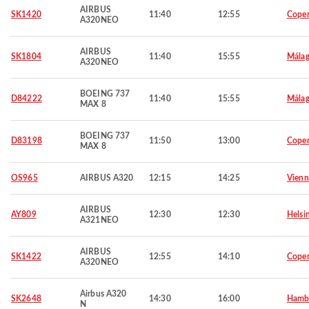
AIRBUS
SK1420
11:40
12:55
Cope
A320NEO
AIRBUS
SK1804
11:40
15:55
Mála
A320NEO
BOEING 737
D84222
11:40
15:55
Mála
MAX 8
BOEING 737
D83198
11:50
13:00
Cope
MAX 8
OS965
AIRBUS A320
12:15
14:25
Vienn
AIRBUS
AY809
12:30
12:30
Helsi
A321NEO
AIRBUS
SK1422
12:55
14:10
Cope
A320NEO
Airbus A320
SK2648
14:30
16:00
Hamb
N