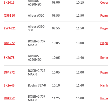
AIRBUS
SK1418
09:00
10:15
Cope
A320NEO
QS8130
Airbus A320
09:55
11:50
Pragu
Airbus A330-
EW4621
09:55
11:50
Pragu
300
BOEING 737
D84572
10:05
13:00
Pragu
MAX 8
AIRBUS
SK2678
10:05
11:40
Berlin
A320NEO
BOEING 737
D84572
10:05
12:00
Pragu
MAX 8
SK2646
Boeing 787-8
10:10
11:40
Hamb
BOEING 737
D84252
11:25
15:00
Barce
MAX 8