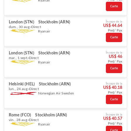
Ryanair
Carte
London (STN)
Stockholm (ARN)
Începe de la
US$ 44.64
dum., 30 aug.
Direct
Preț/ Pax
Ryanair
Carte
London (STN)
Stockholm (ARN)
Începe de la
US$ 46
mar., 1 sept.
Direct
Preț/ Pax
Ryanair
Carte
Helsinki (HEL)
Stockholm (ARN)
Începe de la
US$ 40.18
lun., 24 aug.
Direct
Preț/ Pax
Norwegian Air Sweden
Carte
Rome (FCO)
Stockholm (ARN)
Începe de la
US$ 40.57
vin., 28 aug.
Direct
Preț/ Pax
Ryanair
Carte