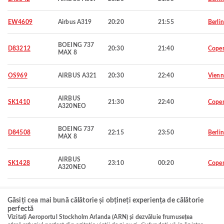
EW4609
Airbus A319
20:20
21:55
Berlin
BOEING 737
D83212
20:30
21:40
Cope
MAX 8
OS969
AIRBUS A321
20:30
22:40
Vienn
AIRBUS
SK1410
21:30
22:40
Cope
A320NEO
BOEING 737
D84508
22:15
23:50
Berlin
MAX 8
AIRBUS
SK1428
23:10
00:20
Cope
A320NEO
Găsiți cea mai bună călătorie și obțineți experiența de călătorie
perfectă
Vizitați Aeroportul Stockholm Arlanda (ARN) și dezvăluie frumusețea