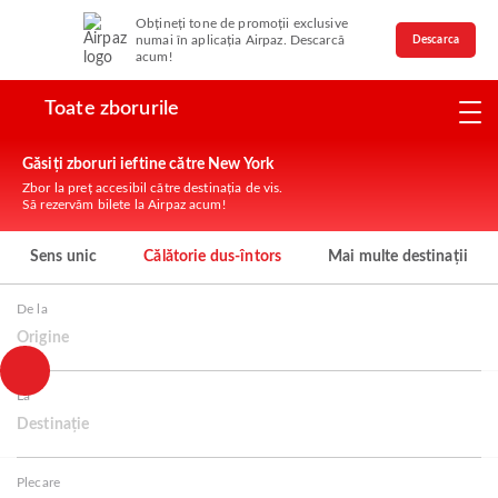
Obțineți tone de promoții exclusive
numai în aplicația Airpaz. Descarcă
Descarca
acum!
Toate zborurile
Găsiți zboruri ieftine către New York
Zbor la preț accesibil către destinația de vis.
Să rezervăm bilete la Airpaz acum!
Sens unic
Călătorie dus-întors
Mai multe destinații
De la
Origine
La
Destinație
Plecare