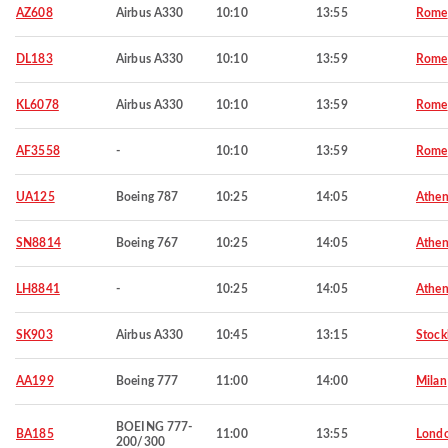
AZ608
Airbus A330
10:10
13:55
Rome
DL183
Airbus A330
10:10
13:59
Rome
KL6078
Airbus A330
10:10
13:59
Rome
AF3558
-
10:10
13:59
Rome
UA125
Boeing 787
10:25
14:05
Athen
SN8814
Boeing 767
10:25
14:05
Athen
LH8841
-
10:25
14:05
Athen
SK903
Airbus A330
10:45
13:15
Stoc
AA199
Boeing 777
11:00
14:00
Milan
BOEING 777-
BA185
11:00
13:55
Lond
200/300