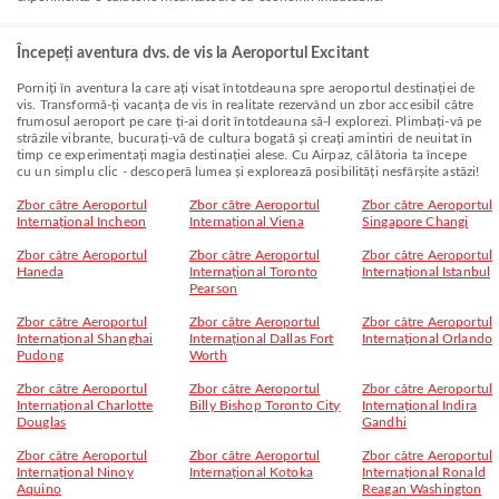
Începeți aventura dvs. de vis la Aeroportul Excitant
Porniți în aventura la care ați visat întotdeauna spre aeroportul destinației de
vis. Transformă-ți vacanța de vis în realitate rezervând un zbor accesibil către
frumosul aeroport pe care ți-ai dorit întotdeauna să-l explorezi. Plimbați-vă pe
străzile vibrante, bucurați-vă de cultura bogată și creați amintiri de neuitat în
timp ce experimentați magia destinației alese. Cu Airpaz, călătoria ta începe
cu un simplu clic - descoperă lumea și explorează posibilități nesfârșite astăzi!
Zbor către Aeroportul
Zbor către Aeroportul
Zbor către Aeroportul
Internațional Incheon
Internațional Viena
Singapore Changi
Zbor către Aeroportul
Zbor către Aeroportul
Zbor către Aeroportul
Haneda
Internațional Toronto
Internațional Istanbul
Pearson
Zbor către Aeroportul
Zbor către Aeroportul
Zbor către Aeroportul
Internațional Shanghai
Internațional Dallas Fort
Internațional Orlando
Pudong
Worth
Zbor către Aeroportul
Zbor către Aeroportul
Zbor către Aeroportul
Internațional Charlotte
Billy Bishop Toronto City
Internațional Indira
Douglas
Gandhi
Zbor către Aeroportul
Zbor către Aeroportul
Zbor către Aeroportul
Internațional Ninoy
Internațional Kotoka
Internațional Ronald
Aquino
Reagan Washington