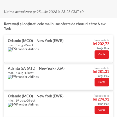
Ultima actualizare pe
25 iulie 2026 la 23:28 GMT+0
Rezervați și obțineți cele mai bune oferte de zboruri către New
York
Orlando (MCO)
New York (EWR)
Începe de la
lei 202,72
mie., 5 aug.
Direct
Preț/ Pax
Frontier Airlines
Carte
Atlanta GA (ATL)
New York (LGA)
Începe de la
lei 281,31
mar., 4 aug.
Direct
Preț/ Pax
Frontier Airlines
Carte
Orlando (MCO)
New York (EWR)
Începe de la
lei 294,91
mie., 19 aug.
Direct
Preț/ Pax
Frontier Airlines
Carte