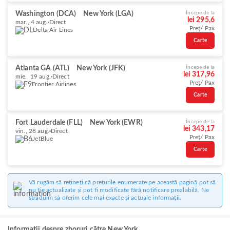
Washington (DCA)
New York (LGA)
Începe de la
lei 295,6
mar., 4 aug.
Direct
Preț/ Pax
Delta Air Lines
Carte
Atlanta GA (ATL)
New York (JFK)
Începe de la
lei 317,96
mie., 19 aug.
Direct
Preț/ Pax
Frontier Airlines
Carte
Fort Lauderdale (FLL)
New York (EWR)
Începe de la
lei 343,17
vin., 28 aug.
Direct
Preț/ Pax
JetBlue
Carte
Vă rugăm să rețineți că prețurile enumerate pe această pagină pot să
nu fie actualizate și pot fi modificate fără notificare prealabilă. Ne
străduim să oferim cele mai exacte și actuale informații.
Informații despre zboruri către New York