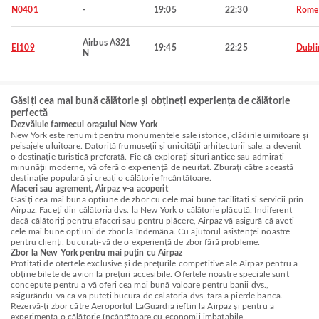
N0401
-
19:05
22:30
Rome
Airbus A321
EI109
19:45
22:25
Dubli
N
Găsiți cea mai bună călătorie și obțineți experiența de călătorie
perfectă
Dezvăluie farmecul orașului New York
New York este renumit pentru monumentele sale istorice, clădirile uimitoare și
peisajele uluitoare. Datorită frumuseții și unicității arhitecturii sale, a devenit
o destinație turistică preferată. Fie că explorați situri antice sau admirați
minunății moderne, vă oferă o experiență de neuitat. Zburați către această
destinație populară și creați o călătorie încântătoare.
Afaceri sau agrement, Airpaz v-a acoperit
Găsiți cea mai bună opțiune de zbor cu cele mai bune facilități și servicii prin
Airpaz. Faceți din călătoria dvs. la New York o călătorie plăcută. Indiferent
dacă călătoriți pentru afaceri sau pentru plăcere, Airpaz vă asigură că aveți
cele mai bune opțiuni de zbor la îndemână. Cu ajutorul asistenței noastre
pentru clienți, bucurați-vă de o experiență de zbor fără probleme.
Zbor la New York pentru mai puțin cu Airpaz
Profitați de ofertele exclusive și de prețurile competitive ale Airpaz pentru a
obține bilete de avion la prețuri accesibile. Ofertele noastre speciale sunt
concepute pentru a vă oferi cea mai bună valoare pentru banii dvs.,
asigurându-vă că vă puteți bucura de călătoria dvs. fără a pierde banca.
Rezervă-ți zbor către Aeroportul LaGuardia ieftin la Airpaz și pentru a
experimenta o călătorie încântătoare cu economii imbatabile.