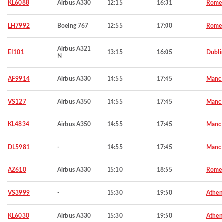
KL6088
Airbus A330
12:15
16:31
Rome
LH7992
Boeing 767
12:55
17:00
Rome
Airbus A321
EI101
13:15
16:05
Dubli
N
AF9914
Airbus A330
14:55
17:45
Manch
VS127
Airbus A350
14:55
17:45
Manch
KL4834
Airbus A350
14:55
17:45
Manch
DL5981
-
14:55
17:45
Manch
AZ610
Airbus A330
15:10
18:55
Rome
VS3999
-
15:30
19:50
Athen
KL6030
Airbus A330
15:30
19:50
Athen