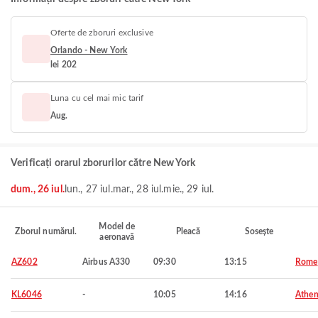
Oferte de zboruri exclusive
Orlando - New York
lei 202
Luna cu cel mai mic tarif
Aug.
Verificați orarul zborurilor către New York
dum., 26 iul.
lun., 27 iul.
mar., 28 iul.
mie., 29 iul.
Model de
Zborul numărul.
Pleacă
Sosește
aeronavă
AZ602
Airbus A330
09:30
13:15
Rome
KL6046
-
10:05
14:16
Athen