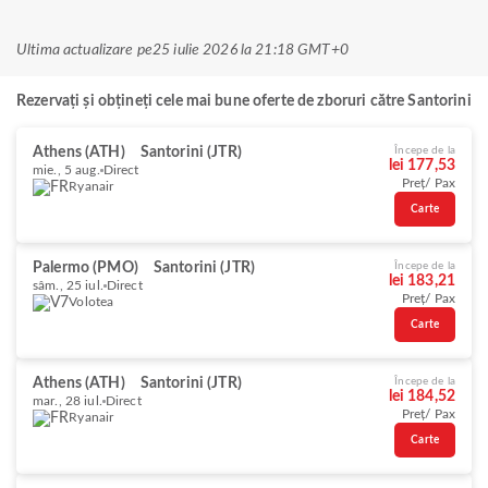
Ultima actualizare pe
25 iulie 2026 la 21:18 GMT+0
Rezervați și obțineți cele mai bune oferte de zboruri către Santorini
Athens (ATH)
Santorini (JTR)
Începe de la
lei 177,53
mie., 5 aug.
Direct
Preț/ Pax
Ryanair
Carte
Palermo (PMO)
Santorini (JTR)
Începe de la
lei 183,21
sâm., 25 iul.
Direct
Preț/ Pax
Volotea
Carte
Athens (ATH)
Santorini (JTR)
Începe de la
lei 184,52
mar., 28 iul.
Direct
Preț/ Pax
Ryanair
Carte