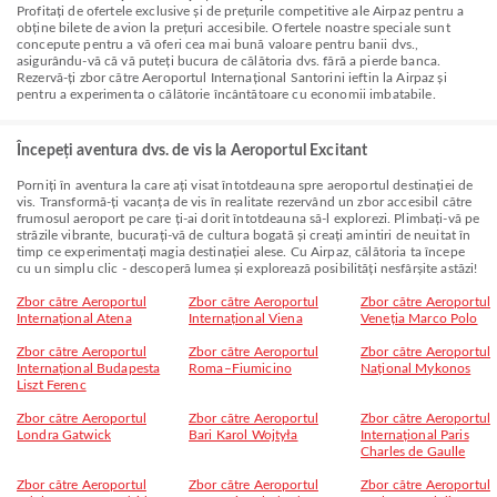
Profitați de ofertele exclusive și de prețurile competitive ale Airpaz pentru a
obține bilete de avion la prețuri accesibile. Ofertele noastre speciale sunt
concepute pentru a vă oferi cea mai bună valoare pentru banii dvs.,
asigurându-vă că vă puteți bucura de călătoria dvs. fără a pierde banca.
Rezervă-ți zbor către Aeroportul Internațional Santorini ieftin la Airpaz și
pentru a experimenta o călătorie încântătoare cu economii imbatabile.
Începeți aventura dvs. de vis la Aeroportul Excitant
Porniți în aventura la care ați visat întotdeauna spre aeroportul destinației de
vis. Transformă-ți vacanța de vis în realitate rezervând un zbor accesibil către
frumosul aeroport pe care ți-ai dorit întotdeauna să-l explorezi. Plimbați-vă pe
străzile vibrante, bucurați-vă de cultura bogată și creați amintiri de neuitat în
timp ce experimentați magia destinației alese. Cu Airpaz, călătoria ta începe
cu un simplu clic - descoperă lumea și explorează posibilități nesfârșite astăzi!
Zbor către Aeroportul
Zbor către Aeroportul
Zbor către Aeroportul
Internațional Atena
Internațional Viena
Veneția Marco Polo
Zbor către Aeroportul
Zbor către Aeroportul
Zbor către Aeroportul
Internațional Budapesta
Roma–Fiumicino
Național Mykonos
Liszt Ferenc
Zbor către Aeroportul
Zbor către Aeroportul
Zbor către Aeroportul
Londra Gatwick
Bari Karol Wojtyła
Internațional Paris
Charles de Gaulle
Zbor către Aeroportul
Zbor către Aeroportul
Zbor către Aeroportul