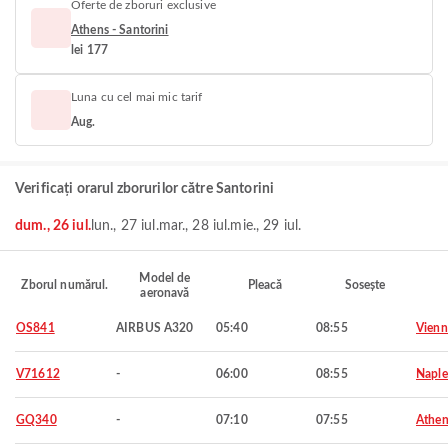
Oferte de zboruri exclusive
Athens - Santorini
lei 177
Luna cu cel mai mic tarif
Aug.
Verificați orarul zborurilor către Santorini
dum., 26 iul.
lun., 27 iul.
mar., 28 iul.
mie., 29 iul.
Model de
Zborul numărul.
Pleacă
Sosește
aeronavă
OS841
AIRBUS A320
05:40
08:55
Vienn
V71612
-
06:00
08:55
Naple
GQ340
-
07:10
07:55
Athen