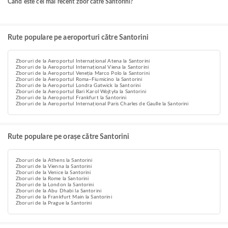
Când este cel mai recent zbor către Santorini?
Rute populare pe aeroporturi către Santorini
Zboruri de la Aeroportul Internațional Atena la Santorini
Zboruri de la Aeroportul Internațional Viena la Santorini
Zboruri de la Aeroportul Veneția Marco Polo la Santorini
Zboruri de la Aeroportul Roma–Fiumicino la Santorini
Zboruri de la Aeroportul Londra Gatwick la Santorini
Zboruri de la Aeroportul Bari Karol Wojtyła la Santorini
Zboruri de la Aeroportul Frankfurt la Santorini
Zboruri de la Aeroportul Internațional Paris Charles de Gaulle la Santorini
Rute populare pe orașe către Santorini
Zboruri de la Athens la Santorini
Zboruri de la Vienna la Santorini
Zboruri de la Venice la Santorini
Zboruri de la Rome la Santorini
Zboruri de la London la Santorini
Zboruri de la Abu Dhabi la Santorini
Zboruri de la Frankfurt Main la Santorini
Zboruri de la Prague la Santorini