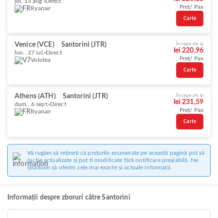
joi, 13 aug.
Direct
Preț/ Pax
Ryanair
Carte
Venice (VCE)
Santorini (JTR)
Începe de la
lei 220,96
lun., 27 iul.
Direct
Preț/ Pax
Volotea
Carte
Athens (ATH)
Santorini (JTR)
Începe de la
lei 231,59
dum., 6 sept.
Direct
Preț/ Pax
Ryanair
Carte
Vă rugăm să rețineți că prețurile enumerate pe această pagină pot să
nu fie actualizate și pot fi modificate fără notificare prealabilă. Ne
străduim să oferim cele mai exacte și actuale informații.
Informații despre zboruri către Santorini