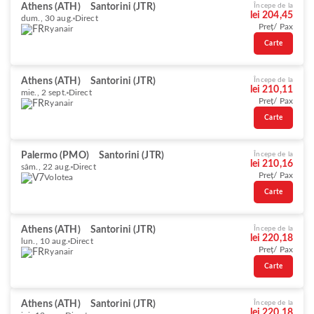
Athens (ATH)
Santorini (JTR)
Începe de la
lei 204,45
dum., 30 aug.
Direct
Preț/ Pax
Ryanair
Carte
Athens (ATH)
Santorini (JTR)
Începe de la
lei 210,11
mie., 2 sept.
Direct
Preț/ Pax
Ryanair
Carte
Palermo (PMO)
Santorini (JTR)
Începe de la
lei 210,16
sâm., 22 aug.
Direct
Preț/ Pax
Volotea
Carte
Athens (ATH)
Santorini (JTR)
Începe de la
lei 220,18
lun., 10 aug.
Direct
Preț/ Pax
Ryanair
Carte
Athens (ATH)
Santorini (JTR)
Începe de la
lei 220,18