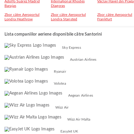
Adolfo Suárez Madrid
Internațional Rhodes
Václav Havel din Praga
Barajas
Diagoras
Zbor către Aeroportul
Zbor către Aeroportul
Zbor către Aeroportul
Londra Heathrow
Londra Stansted
Frankfurt
Lista companiilor aeriene disponibile către Santorini
Sky Express
Austrian Airlines
Ryanair
Volotea
Aegean Airlines
Wizz Air
Wizz Air Malta
EasyJet UK