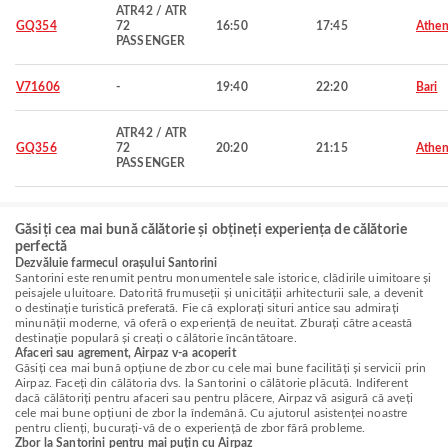
ATR42 / ATR
GQ354
72
16:50
17:45
Athen
PASSENGER
V71606
-
19:40
22:20
Bari
ATR42 / ATR
GQ356
72
20:20
21:15
Athen
PASSENGER
Găsiți cea mai bună călătorie și obțineți experiența de călătorie
perfectă
Dezvăluie farmecul orașului Santorini
Santorini este renumit pentru monumentele sale istorice, clădirile uimitoare și
peisajele uluitoare. Datorită frumuseții și unicității arhitecturii sale, a devenit
o destinație turistică preferată. Fie că explorați situri antice sau admirați
minunății moderne, vă oferă o experiență de neuitat. Zburați către această
destinație populară și creați o călătorie încântătoare.
Afaceri sau agrement, Airpaz v-a acoperit
Găsiți cea mai bună opțiune de zbor cu cele mai bune facilități și servicii prin
Airpaz. Faceți din călătoria dvs. la Santorini o călătorie plăcută. Indiferent
dacă călătoriți pentru afaceri sau pentru plăcere, Airpaz vă asigură că aveți
cele mai bune opțiuni de zbor la îndemână. Cu ajutorul asistenței noastre
pentru clienți, bucurați-vă de o experiență de zbor fără probleme.
Zbor la Santorini pentru mai puțin cu Airpaz