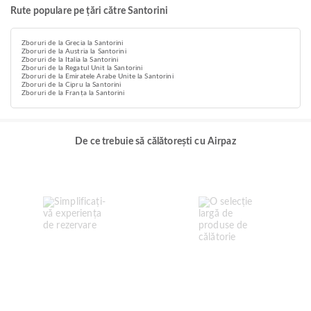
Rute populare pe țări către Santorini
Zboruri de la Grecia la Santorini
Zboruri de la Austria la Santorini
Zboruri de la Italia la Santorini
Zboruri de la Regatul Unit la Santorini
Zboruri de la Emiratele Arabe Unite la Santorini
Zboruri de la Cipru la Santorini
Zboruri de la Franța la Santorini
De ce trebuie să călătorești cu Airpaz