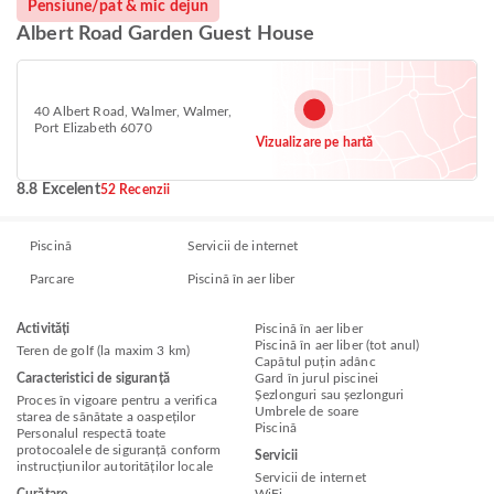
Pensiune/pat & mic dejun
Albert Road Garden Guest House
40 Albert Road, Walmer, Walmer,
Port Elizabeth 6070
Vizualizare pe hartă
8.8 Excelent
52 Recenzii
Piscină
Servicii de internet
Parcare
Piscină în aer liber
Activități
Piscină în aer liber
Piscină în aer liber (tot anul)
Teren de golf (la maxim 3 km)
Capătul puțin adânc
Caracteristici de siguranță
Gard în jurul piscinei
Șezlonguri sau șezlonguri
Proces în vigoare pentru a verifica
Umbrele de soare
starea de sănătate a oaspeților
Piscină
Personalul respectă toate
protocoalele de siguranță conform
Servicii
instrucțiunilor autorităților locale
Servicii de internet