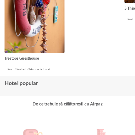
5 Thi
Port 
Treetops Guesthouse
Port Elizabeth
34m de la hotel
Hotel popular
De ce trebuie să călătorești cu Airpaz