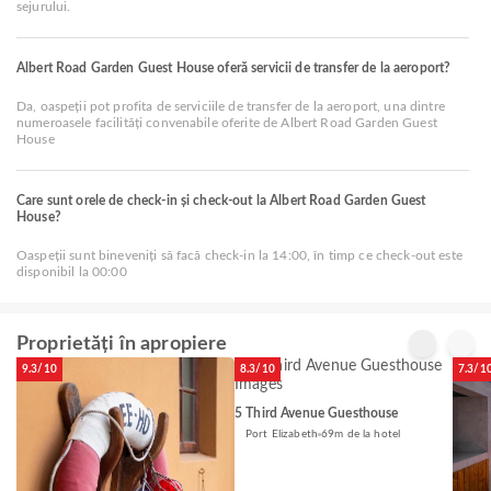
sejurului.
Albert Road Garden Guest House oferă servicii de transfer de la aeroport?
Da, oaspeții pot profita de serviciile de transfer de la aeroport, una dintre
numeroasele facilități convenabile oferite de Albert Road Garden Guest
House
Care sunt orele de check-in și check-out la Albert Road Garden Guest
House?
Oaspeții sunt bineveniți să facă check-in la 14:00, în timp ce check-out este
disponibil la 00:00
Proprietăți în apropiere
9.3/10
8.3/10
7.3/1
5 Third Avenue Guesthouse
Port Elizabeth
69m de la hotel