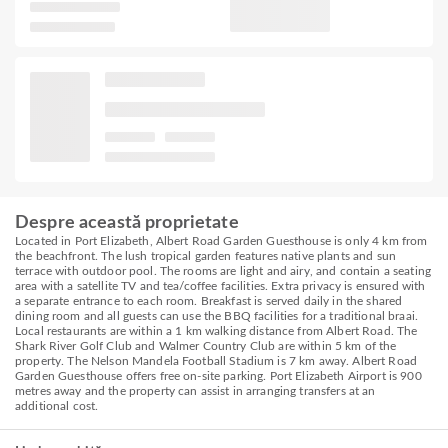
Despre această proprietate
Located in Port Elizabeth, Albert Road Garden Guesthouse is only 4 km from
the beachfront. The lush tropical garden features native plants and sun
terrace with outdoor pool. The rooms are light and airy, and contain a seating
area with a satellite TV and tea/coffee facilities. Extra privacy is ensured with
a separate entrance to each room. Breakfast is served daily in the shared
dining room and all guests can use the BBQ facilities for a traditional braai.
Local restaurants are within a 1 km walking distance from Albert Road. The
Shark River Golf Club and Walmer Country Club are within 5 km of the
property. The Nelson Mandela Football Stadium is 7 km away. Albert Road
Garden Guesthouse offers free on-site parking. Port Elizabeth Airport is 900
metres away and the property can assist in arranging transfers at an
additional cost.