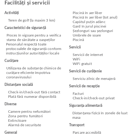
Facilități și servicii
Activități
Piscină în aer liber
Piscină în aer liber (tot anul)
Teren de golf (la maxim 3 km)
Capătul puțin adânc
Gard în jurul piscinei
Caracteristici de siguranță
Șezlonguri sau șezlonguri
Proces în vigoare pentru a verifica
Umbrele de soare
starea de sănătate a oaspeților
Piscină
Personalul respectă toate
Servicii
protocoalele de siguranță conform
instrucțiunilor autorităților locale
Servicii de internet
WiFi
Curățare
WiFi gratuit
Utilizarea de substanțe chimice de
Servicii de curățenie
curățare eficiente împotriva
coronavirusului
Serviciu zilnic de menajeră
Distanțare socială
Servicii de recepție
Check-in/check-out fără contact
Facturi
Plată fără numerar disponibilă
Check-in/check-out privat
Diverse
Siguranța alimentară
Camere pentru nefumători
Distanțarea fizică în zonele de luat
Zona pentru fumători
masa
Extinctoare
Alarmă de securitate
Transport
General
Parcare accesibilă