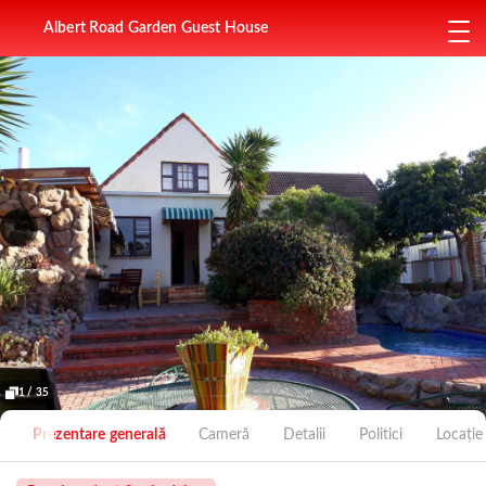
Albert Road Garden Guest House
1 / 35
Prezentare generală
Cameră
Detalii
Politici
Locație