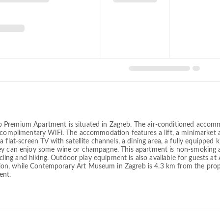
 Premium Apartment is situated in Zagreb. The air-conditioned accom
d complimentary WiFi. The accommodation features a lift, a minimarket
flat-screen TV with satellite channels, a dining area, a fully equipped k
hey can enjoy some wine or champagne. This apartment is non-smoking 
 cycling and hiking. Outdoor play equipment is also available for guest
n, while Contemporary Art Museum in Zagreb is 4.3 km from the prope
ent.