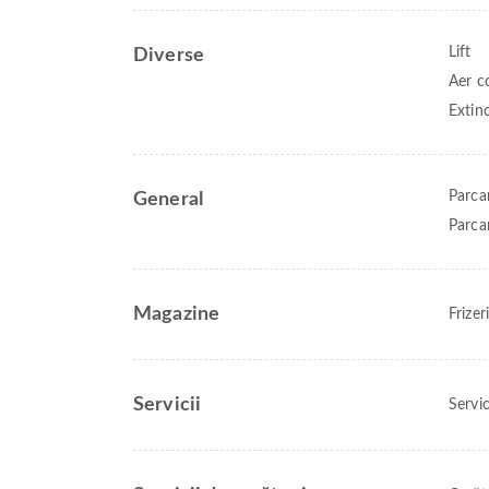
Lift
Diverse
Aer c
Extin
Parca
General
Parca
Magazine
Frize
Servicii
Servic