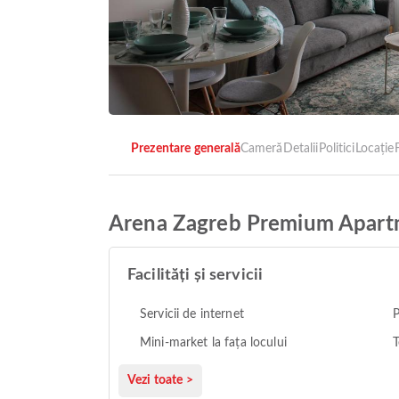
Prezentare generală
Cameră
Detalii
Politici
Locație
F
Arena Zagreb Premium Apar
Facilități și servicii
Servicii de internet
P
Mini-market la fața locului
T
Vezi toate >