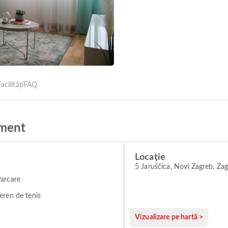
acilități
FAQ
tment
Locație
5 Jaruščica, Novi Zagreb, Za
arcare
eren de tenis
Vizualizare pe hartă >