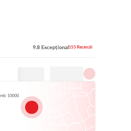
Arată toate fotografiile
9.8 Excepțional
155 Recenzii
greb 10000