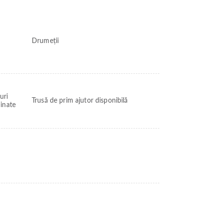
Drumeții
uri
Trusă de prim ajutor disponibilă
minate