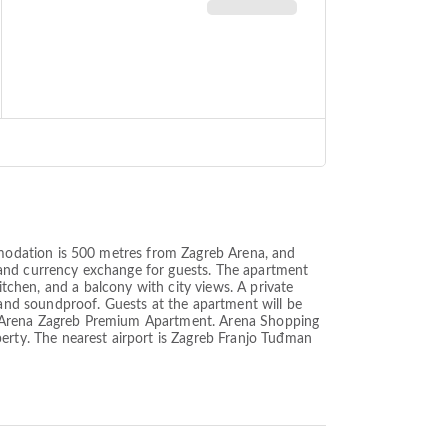
modation is 500 metres from Zagreb Arena, and
 and currency exchange for guests. The apartment
itchen, and a balcony with city views. A private
and soundproof. Guests at the apartment will be
s at Arena Zagreb Premium Apartment. Arena Shopping
rty. The nearest airport is Zagreb Franjo Tuđman