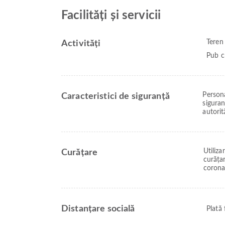
Facilități și servicii
Teren
Activități
Pub c
Persona
Caracteristici de siguranță
siguran
autorit
Utiliz
Curățare
curățar
corona
Distanțare socială
Plată