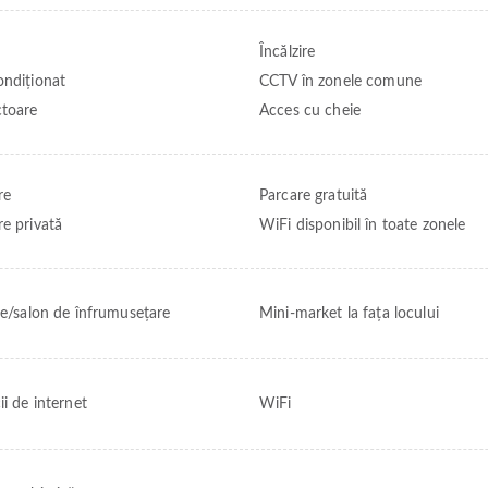
Încălzire
ondiționat
CCTV în zonele comune
ctoare
Acces cu cheie
re
Parcare gratuită
re privată
WiFi disponibil în toate zonele
rie/salon de înfrumusețare
Mini-market la fața locului
ii de internet
WiFi