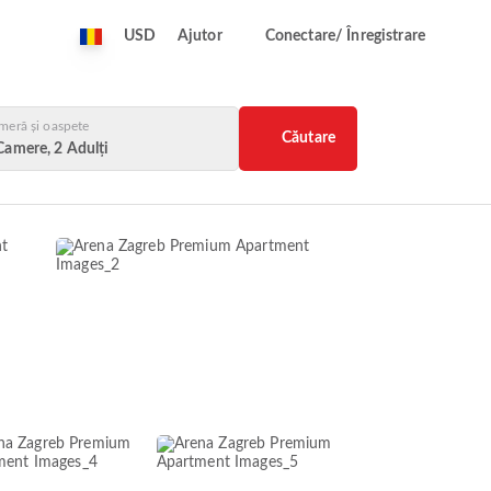
USD
Ajutor
Conectare/ Înregistrare
meră și oaspete
Căutare
Camere, 2 Adulți