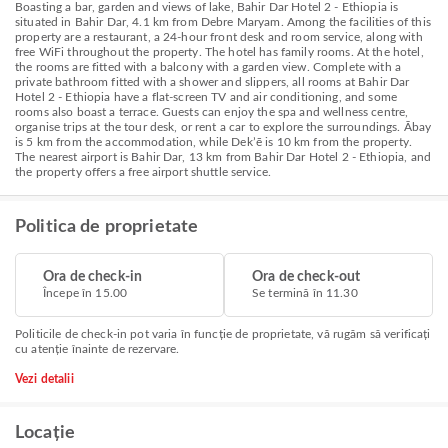
Boasting a bar, garden and views of lake, Bahir Dar Hotel 2 - Ethiopia is
situated in Bahir Dar, 4.1 km from Debre Maryam. Among the facilities of this
property are a restaurant, a 24-hour front desk and room service, along with
free WiFi throughout the property. The hotel has family rooms. At the hotel,
the rooms are fitted with a balcony with a garden view. Complete with a
private bathroom fitted with a shower and slippers, all rooms at Bahir Dar
Hotel 2 - Ethiopia have a flat-screen TV and air conditioning, and some
rooms also boast a terrace. Guests can enjoy the spa and wellness centre,
organise trips at the tour desk, or rent a car to explore the surroundings. Ābay
is 5 km from the accommodation, while Dekʼē is 10 km from the property.
The nearest airport is Bahir Dar, 13 km from Bahir Dar Hotel 2 - Ethiopia, and
the property offers a free airport shuttle service.
Politica de proprietate
Ora de check-in
Ora de check-out
Începe în 15.00
Se termină în 11.30
Politicile de check-in pot varia în funcție de proprietate, vă rugăm să verificați
cu atenție înainte de rezervare.
Vezi detalii
Locație