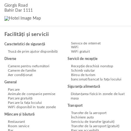
Giorgis Road
Bahir Dar 1111
Facilități și servicii
Servicii de internet
Caracteristici de siguranță
WiFi
Trusă de prim ajutor disponibilă
WiFi gratuit
Diverse
Servicii de recepție
Camere pentru nefumători
Recepție deschisă nonstop
Camere de familie
Schimb valutar
Aer condiționat
Birou de turism
bancomat/bancat la fața locului
General
Siguranța alimentară
Parcare
Animale de companie permise
Distanțarea fizică în zonele de luat
Parcare gratuită
masa
Parcare la fața locului
Transport
WiFi disponibil în toate zonele
Transfer de la aeroport
Mâncare și băutură
Închiriere auto
Restaurant
Serviciu de transfer (gratuit)
Room service
Transfer de la aeroport (gratuit)
Bar
Parcare accesibilă