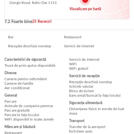
Giorgis Road, Bahir Dar 1111
Vizualizare pe hartă
7.2 Foarte bine
25 Recenzii
Bar
Restaurant
Recepție deschisă nonstop
Servicii de internet
Caracteristici de siguranță
Servicii de internet
WiFi
Trusă de prim ajutor disponibilă
WiFi gratuit
Diverse
Servicii de recepție
Camere pentru nefumători
Recepție deschisă nonstop
Camere de familie
Schimb valutar
Aer condiționat
Birou de turism
General
bancomat/bancat la fața locului
Parcare
Siguranța alimentară
Animale de companie permise
Distanțarea fizică în zonele de luat
Parcare gratuită
masa
Parcare la fața locului
WiFi disponibil în toate zonele
Transport
Mâncare și băutură
Transfer de la aeroport
Închiriere auto
Restaurant