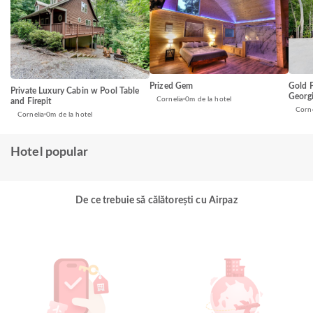
Prized Gem
Gold P
Private Luxury Cabin w Pool Table
Georg
Cornelia
0m de la hotel
and Firepit
Corne
Cornelia
0m de la hotel
Hotel popular
De ce trebuie să călătorești cu Airpaz