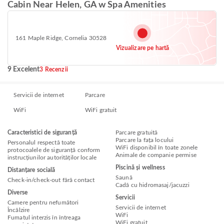
Cabin Near Helen, GA w Spa Amenities
161 Maple Ridge, Cornelia 30528
Vizualizare pe hartă
9 Excelent
3 Recenzii
Servicii de internet
Parcare
WiFi
WiFi gratuit
Caracteristici de siguranță
Parcare gratuită
Parcare la fața locului
Personalul respectă toate
WiFi disponibil în toate zonele
protocoalele de siguranță conform
Animale de companie permise
instrucțiunilor autorităților locale
Piscină și wellness
Distanțare socială
Saună
Check-in/check-out fără contact
Cadă cu hidromasaj/jacuzzi
Diverse
Servicii
Camere pentru nefumători
Servicii de internet
Încălzire
WiFi
Fumatul interzis în întreaga
WiFi gratuit