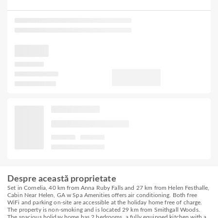
Despre această proprietate
Set in Cornelia, 40 km from Anna Ruby Falls and 27 km from Helen Festhalle,
Cabin Near Helen, GA w Spa Amenities offers air conditioning. Both free
WiFi and parking on-site are accessible at the holiday home free of charge.
The property is non-smoking and is located 29 km from Smithgall Woods.
The spacious holiday home has 2 bedrooms, a fully equipped kitchen with a