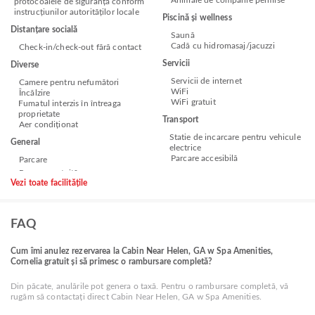
protocoalele de siguranță conform
instrucțiunilor autorităților locale
Piscină și wellness
Distanțare socială
Saună
Cadă cu hidromasaj/jacuzzi
Check-in/check-out fără contact
Servicii
Diverse
Servicii de internet
Camere pentru nefumători
WiFi
Încălzire
WiFi gratuit
Fumatul interzis în întreaga
proprietate
Transport
Aer condiționat
Statie de incarcare pentru vehicule
General
electrice
Parcare accesibilă
Parcare
Vezi toate facilitățile
FAQ
Cum îmi anulez rezervarea la Cabin Near Helen, GA w Spa Amenities,
Cornelia gratuit și să primesc o rambursare completă?
Din păcate, anulările pot genera o taxă. Pentru o rambursare completă, vă
rugăm să contactați direct Cabin Near Helen, GA w Spa Amenities.