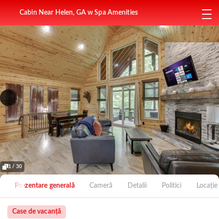
Cabin Near Helen, GA w Spa Amenities
1 / 30
Prezentare generală
Cameră
Detalii
Politici
Locație
Case de vacanță