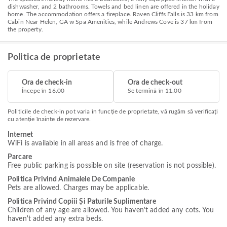
dishwasher, and 2 bathrooms. Towels and bed linen are offered in the holiday
home. The accommodation offers a fireplace. Raven Cliffs Falls is 33 km from
Cabin Near Helen, GA w Spa Amenities, while Andrews Cove is 37 km from
the property.
Politica de proprietate
Ora de check-in
Ora de check-out
Începe în 16.00
Se termină în 11.00
Politicile de check-in pot varia în funcție de proprietate, vă rugăm să verificați
cu atenție înainte de rezervare.
Internet
WiFi is available in all areas and is free of charge.
Parcare
Free public parking is possible on site (reservation is not possible).
Politica Privind Animalele De Companie
Pets are allowed. Charges may be applicable.
Politica Privind Copiii Și Paturile Suplimentare
Children of any age are allowed. You haven't added any cots. You
haven't added any extra beds.