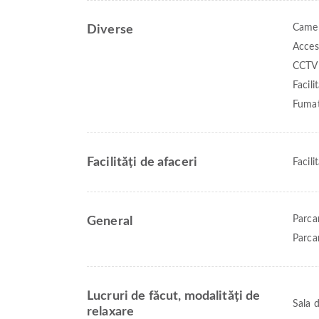
Camer
Diverse
Acces
CCTV 
Facili
Fumatu
Facilități de afaceri
Facili
Parca
General
Parcar
Lucruri de făcut, modalități de
Sala 
relaxare