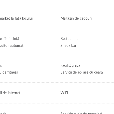
arket la fața locului
Magazin de cadouri
ea în incintă
Restaurant
ibuitor automat
Snack bar
ss
Facilități spa
u de fitness
Servicii de epilare cu ceară
ii de internet
WiFi