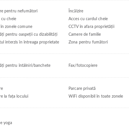
e pentru nefumători
Încălzire
 cu cheie
Acces cu cardul cheie
în zonele comune
CCTV în afara proprietății
tăți pentru oaspeții cu dizabilități
Camere de familie
l interzis în întreaga proprietate
Zona pentru fumători
tăți pentru întâlniri/banchete
Fax/fotocopiere
re
Parcare privată
e la fața locului
WiFi disponibil în toate zonele
de yoga