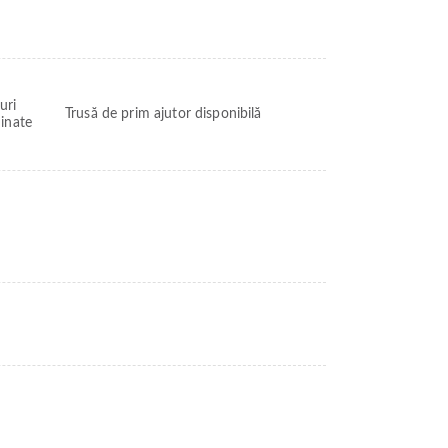
uri
Trusă de prim ajutor disponibilă
minate