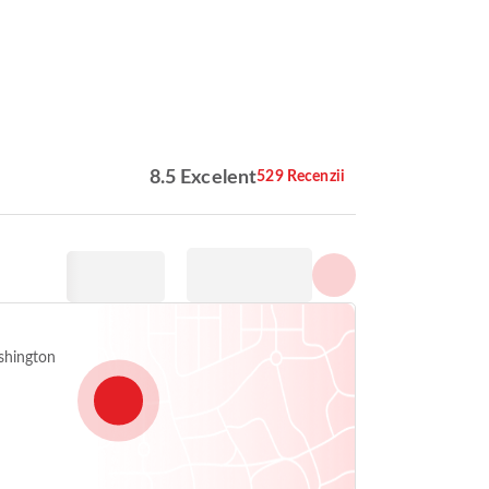
Arată toate fotografiile
8.5 Excelent
529 Recenzii
shington