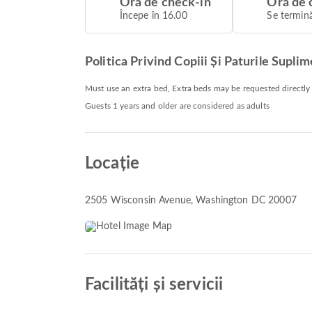
Ora de check-in
Ora de 
Începe în 16.00
Se termină
Politica Privind Copiii Și Paturile Supli
Must use an extra bed, Extra beds may be requested directly
Guests 1 years and older are considered as adults
Locație
2505 Wisconsin Avenue
, Washington DC 20007
Facilități și servicii