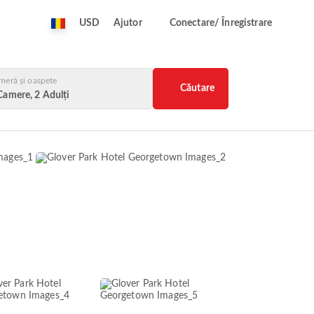
USD
Ajutor
Conectare/ Înregistrare
meră și oaspete
Căutare
Camere, 2 Adulți