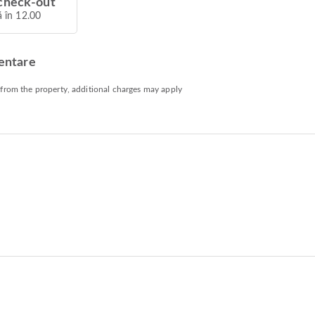
check-out
 în 12.00
mentare
 from the property, additional charges may apply