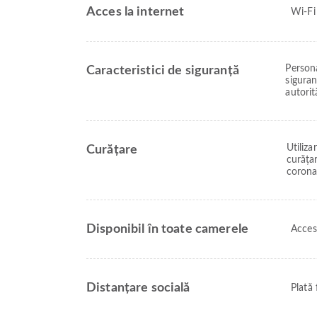
Acces la internet
Wi-Fi
Persona
Caracteristici de siguranță
siguran
autorit
Utiliz
Curățare
curățar
corona
Disponibil în toate camerele
Acces
Distanțare socială
Plată