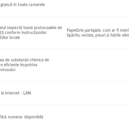
 gratuit în toate camerele
lul respectă toate protocoalele de
Papetărie partajate, cum ar fi meni
ță conform instrucțiunilor
tipărite, reviste, pixuri și hârtie eli
ăților locale
area de substanțe chimice de
e eficiente împotriva
virusului
 la internet - LAN
 fără numerar disponibilă