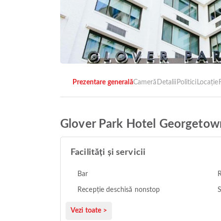
Prezentare generală
Cameră
Detalii
Politici
Locație
F
Glover Park Hotel Georgetow
Facilități și servicii
Bar
R
Recepție deschisă nonstop
S
Vezi toate >